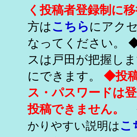
く投稿者登録制に移
こちら
方は
にアク
なってください。 
スは戸田が把握しま
にできます。
◆投
ス・パスワードは登
投稿できません。
こ
かりやすい説明は