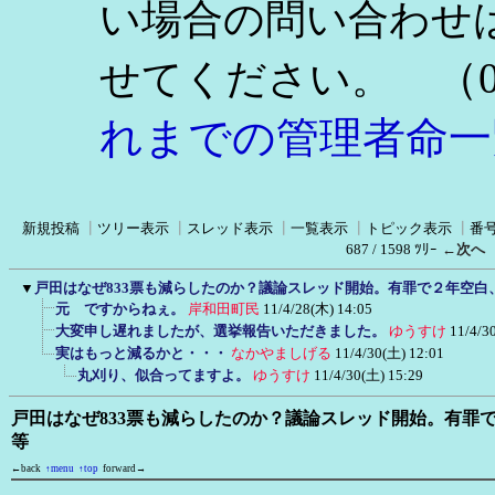
い場合の問い合わせ
（0
せてください。
れまでの管理者命一
新規投稿
┃
ツリー表示
┃
スレッド表示
┃
一覧表示
┃
トピック表示
┃
番
687 / 1598 ﾂﾘｰ
←次へ
▼
戸田はなぜ833票も減らしたのか？議論スレッド開始。有罪で２年空白
元 ですからねぇ。
岸和田町民
11/4/28(木) 14:05
大変申し遅れましたが、選挙報告いただきました。
ゆうすけ
11/4/3
実はもっと減るかと・・・
なかやましげる
11/4/30(土) 12:01
丸刈り、似合ってますよ。
ゆうすけ
11/4/30(土) 15:29
戸田はなぜ833票も減らしたのか？議論スレッド開始。有罪
等
←back
↑menu
↑top
forward→