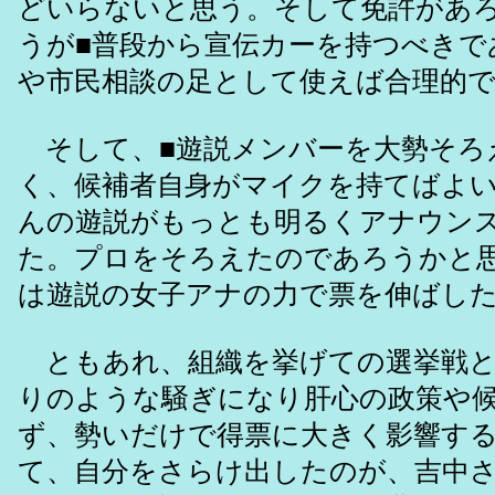
どいらないと思う。そして免許があ
うが■普段から宣伝カーを持つべきで
や市民相談の足として使えば合理的
そして、■遊説メンバーを大勢そろ
く、候補者自身がマイクを持てばよ
んの遊説がもっとも明るくアナウン
た。プロをそろえたのであろうかと
は遊説の女子アナの力で票を伸ばし
ともあれ、組織を挙げての選挙戦と
りのような騒ぎになり肝心の政策や
ず、勢いだけで得票に大きく影響す
て、自分をさらけ出したのが、吉中