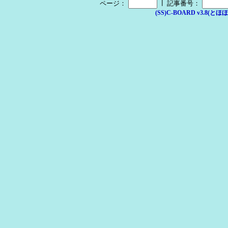
┃
ページ：
記事番号：
(SS)C-BOARD v3.8(とほほ改v