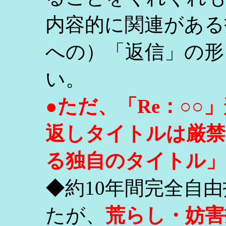
内容的に関連がある
への）「返信」の形
い。
●ただ、「Re：○
返しタイトルは厳禁
る独自のタイトル」
◆約10年間完全自
たが、
荒らし・妨害