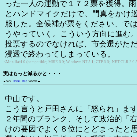
った一人の運動で１７２票を獲得。雨
とハンドマイクだけで、門真をかけ
服した。全候補が票をください、で
うやっていく。こういう方向に進む
投票するのでなければ、市会選がた
浸透で終わってしまっている。
<Mozilla/4.0 (compatible; MSIE 6.0; Windows NT 5.1; GTB6.6; .NET CLR 2.0.
実はもっと減るかと・・・
←back
↑menu
↑top
forward→
中山です。
こう言うと戸田さんに「怒られ」ま
２年間のブランク、そして政治的「
けの要因でよく８位にとどまったと