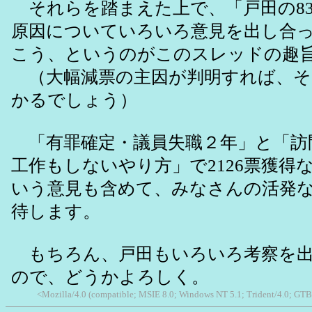
それらを踏まえた上で、「戸田の83
原因についていろいろ意見を出し合
こう、というのがこのスレッドの趣
（大幅減票の主因が判明すれば、そ
かるでしょう）
「有罪確定・議員失職２年」と「訪
工作もしないやり方」で2126票獲得
いう意見も含めて、みなさんの活発
待します。
もちろん、戸田もいろいろ考察を出
ので、どうかよろしく。
<Mozilla/4.0 (compatible; MSIE 8.0; Windows NT 5.1; Trident/4.0; GTB