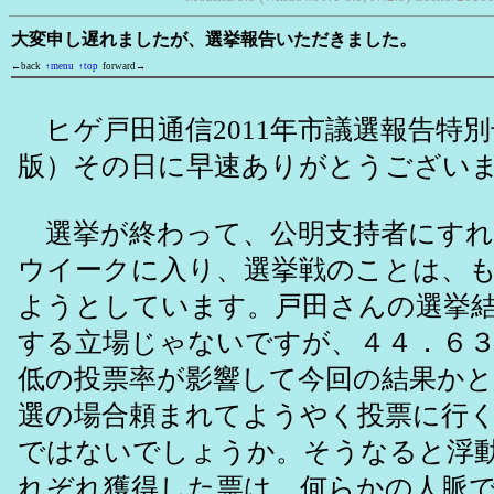
大変申し遅れましたが、選挙報告いただきました。
←back
↑menu
↑top
forward→
ヒゲ戸田通信2011年市議選報告特別号
版）その日に早速ありがとうござい
選挙が終わって、公明支持者にすれ
ウイークに入り、選挙戦のことは、
ようとしています。戸田さんの選挙
する立場じゃないですが、４４．６
低の投票率が影響して今回の結果か
選の場合頼まれてようやく投票に行
ではないでしょうか。そうなると浮
れぞれ獲得した票は、何らかの人脈