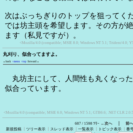
次はぶっちぎりのトップを狙ってく
では坊主頭を希望します。その方が
ます（私見ですが）。
<Mozilla/4.0 (compatible; MSIE 8.0; Windows NT 5.1; Trident/4.0;
丸刈り、似合ってますよ。
←back
↑menu
↑top
forward→
丸坊主にして、人間性も丸くなった
似合っています。
<Mozilla/4.0 (compatible; MSIE 6.0; Windows NT 5.1; GTB6.6; .NET CLR 2.0.
｜
687 / 1598 ﾂﾘｰ
←次へ
前
新規投稿
┃
ツリー表示
┃
スレッド表示
┃
一覧表示
┃
トピック表示
┃
番