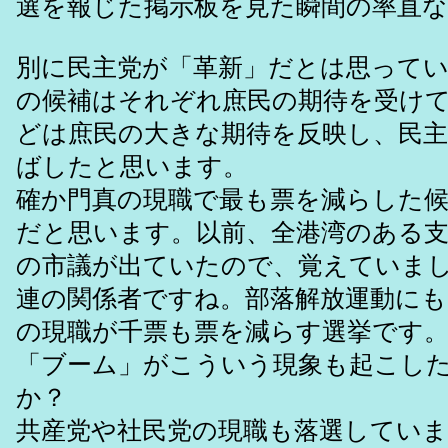
選を報じた掲示板を見た瞬間の率直な
別に民主党が「革新」だとは思って
の候補はそれぞれ庶民の期待を受け
どは庶民の大きな期待を反映し、民
ばしたと思います。
確か門真の現職で最も票を減らした
だと思います。以前、全港湾のある
の市議が出ていたので、覚えていま
連の関係者ですね。部落解放運動にも
の現職が千票も票を減らす選挙です
「ブーム」がこういう現象も起こし
か？
共産党や社民党の現職も落選していま