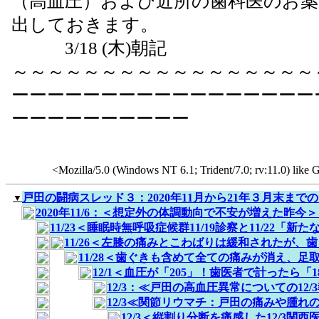
（高血圧）および近所の歯科医のお
出しておきます。
3/18 (木)朝記
～～～～～～～～～～～～～～～～～
ーーーーーーーーーーーーーーーーー
ーーーーーーーーーー
<Mozilla/5.0 (Windows NT 6.1; Trident/7.0; rv:11.0) like
戸田の闘病スレッド３：2020年11月から21年３月末ま
▼
2020年11/6：＜想定外の体調動向で不安が増えた昨今＞
11/23＜睡眠時無呼吸症候群11/19診察と11/22「
11/26＜左膝の痛みとこわばりは緩和されたが、
11/28＜歯ぐきも含めて全ての痛みが消え、
12/1＜血圧が「205」！歯医者で計ったら
12/3：≪戸田の高血圧異常についての12/
12/3≪関節リウマチ：戸田の痛みや腫れ
12/3＜縦割り分断を痛感した12/3