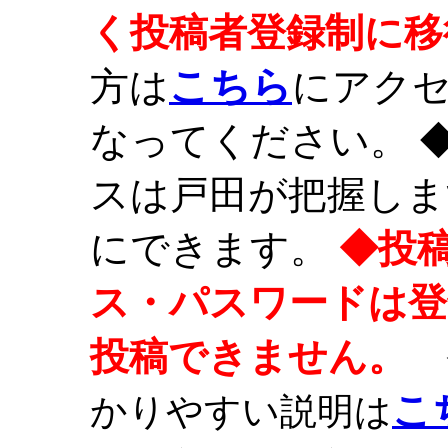
く投稿者登録制に移
こちら
方は
にアク
なってください。 
スは戸田が把握しま
にできます。
◆投
ス・パスワードは登
投稿できません。
こ
かりやすい説明は