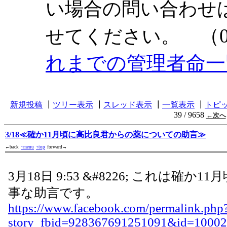
い場合の問い合わせ
（0
せてください。
れまでの管理者命一
新規投稿
┃
ツリー表示
┃
スレッド表示
┃
一覧表示
┃
トピ
39 / 9658
←次へ
3/18≪確か11月頃に高比良君からの薬についての助言≫
←back
↑menu
↑top
forward→
3月18日 9:53 &#8226; これは確か
事な助言です。
https://www.facebook.com/permalink.php
story_fbid=928367691251091&id=1000