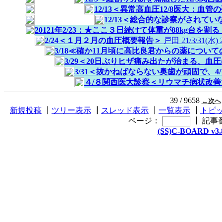
12/13＜異常高血圧12/8医大：
12/13＜総合的な診察がされて
20121年2/23：★ここ３日続けて体重が88kg台を
2/24＜１月２月の血圧概要報告＞
戸田
21/3/31(水) 
3/18≪確か11月頃に高比良君からの薬につい
3/29＜20日ぶりヒザ痛み出たが治まる、血
3/31＜抜かねばならない奥歯が頑固で、
４/８関西医大診察＜リウマチ病状改
39 / 9658
←次へ
新規投稿
┃
ツリー表示
┃
スレッド表示
┃
一覧表示
┃
トピ
ページ：
┃
記事
(SS)C-BOARD v3.