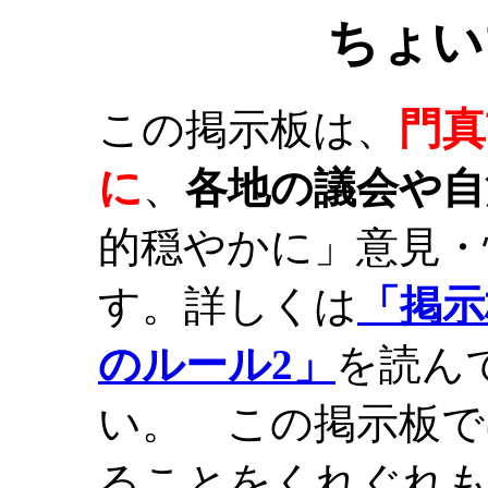
ちょい
門真
この掲示板は、
に
、
各地の議会や自
的穏やかに」意見・
す。詳しくは
「掲示
のルール2」
を読ん
い。 この掲示板で
ることをくれぐれ