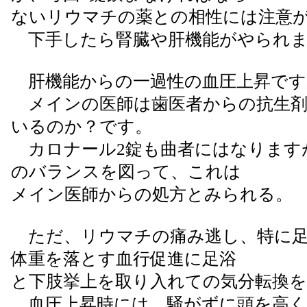
ないリウマチの薬との相性には注意
下手したら腎臓や肝機能がやられま
肝機能からの一過性の血圧上昇で
メインの医師は歯医者からの抗生剤
いるのか？です。
カロナール2錠も曲者にはなります
のバランスを図って、これは
メイン医師からの処方とみられる。
ただ、リウマチの痛み逃し、特に足
体重を落とす血行促進に足浴
と下肢挙上を取り入れての気分転換
血圧上昇時には、騒がずに頭を高く