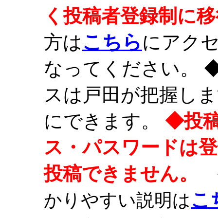
く投稿者登録制に移
こちら
方は
にアク
なってください。 
スは戸田が把握しま
にできます。
◆投
ス・パスワードは登
投稿できません。
こ
かりやすい説明は