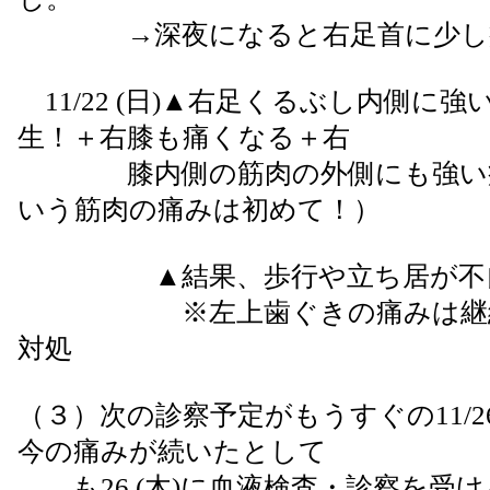
→深夜になると右足首に少し
11/22 (日)▲右足くるぶし内側に
生！＋右膝も痛くなる＋右
膝内側の筋肉の外側にも強い痛
いう筋肉の痛みは初めて！）
▲結果、歩行や立ち居が不自
※左上歯ぐきの痛みは継続
対処
（３）次の診察予定がもうすぐの11/26
今の痛みが続いたとして
も26 (木)に血液検査・診察を受け