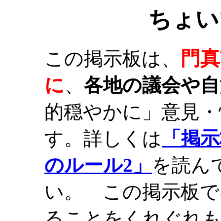
ちょい
門真
この掲示板は、
に
、
各地の議会や自
的穏やかに」意見・
す。詳しくは
「掲示
のルール2」
を読ん
い。 この掲示板で
ることをくれぐれ