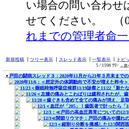
い場合の問い合わせ
（0
せてください。
れまでの管理者命一
新規投稿
┃
ツリー表示
┃
スレッド表示
┃
一覧表示
┃
トピ
5 / 1598 ﾂﾘｰ
←次
戸田の闘病スレッド３：2020年11月から21年３月末ま
▼
2020年11/6：＜想定外の体調動向で不安が増えた昨今＞
11/23＜睡眠時無呼吸症候群11/19診察と11/22「
11/26＜左膝の痛みとこわばりは緩和されたが、
11/28＜歯ぐきも含めて全ての痛みが消え、
12/1＜血圧が「205」！歯医者で計ったら
12/3：≪戸田の高血圧異常についての12/
12/3≪関節リウマチ：戸田の痛みや腫れ
12/3＜縦割り分断を痛感した12/3