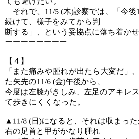
ても避けたい。
それで、11/5 (木)診察では、「今後
続けて、様子をみてから判
断する」、という妥協点に落ち着か
ーーーーーーーー
【４】
「また痛みや腫れが出たら大変だ」
た矢先の11/6 (金)午後から、
今度は左膝がきしみ、左足のアキレ
て歩きにくくなった。
▲11/8 (日)になると、それは収ま
右の足首と甲がかなり腫れ