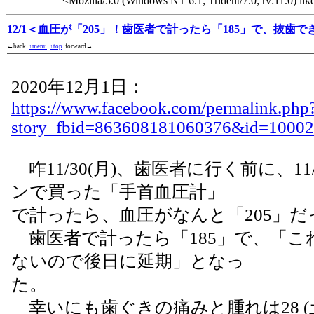
<Mozilla/5.0 (Windows NT 6.1; Trident/7.0; rv:11.0) li
12/1＜血圧が「205」！歯医者で計ったら「185」で、抜歯
←back
↑menu
↑top
forward→
2020年12月1日：
https://www.facebook.com/permalink.php
story_fbid=863608181060376&id=1000
咋11/30(月)、歯医者に行く前に、11/
ンで買った「手首血圧計」
で計ったら、血圧がなんと「205」だ
歯医者で計ったら「185」で、「こ
ないので後日に延期」となっ
た。
幸いにも歯ぐきの痛みと腫れは28 (