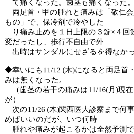
て痛くなった。歯茎も痛くなった
両足首・甲の腫れと痛みは「敬仁会
もの」で、保冷剤で冷やした
り痛み止めを１日上限の３錠×４回
変だったし、歩行不自由で外
出時はサンダルにせざるを得なか
◆幸いにも11/12 (木)になると両足
みは無くなった。
（歯茎の若干の痛みは11/16(月)現
が）
次の11/26 (木)関西医大診察まで
めばいいのだが、いつ何時
腫れや痛みが起こるかは全然予測で