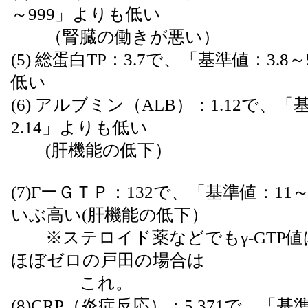
～999」よりも低い
（腎臓の働きが悪い）
(5) 総蛋白TP：3.7で、「基準値：3.
低い
(6) アルブミン（ALB）：1.12で、「基
2.14」よりも低い
(肝機能の低下）
(7)ΓーＧＴＰ：132で、「基準値：11
いぶ高い(肝機能の低下）
※ステロイド薬などでもγ-GTP値
ほぼゼロの戸田の場合は
これ。
(8)CRP（炎症反応）：5.371で、「基