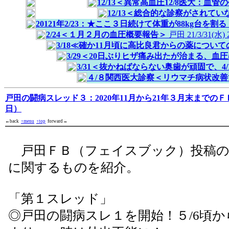
12/13＜異常高血圧12/8医大：
12/13＜総合的な診察がされて
20121年2/23：★ここ３日続けて体重が88kg台を
2/24＜１月２月の血圧概要報告＞
戸田
21/3/31(水) 
3/18≪確か11月頃に高比良君からの薬につい
3/29＜20日ぶりヒザ痛み出たが治まる、血
3/31＜抜かねばならない奥歯が頑固で、
４/８関西医大診察＜リウマチ病状改
戸田の闘病スレッド３：2020年11月から21年３月末までの
日）
←back
↑menu
↑top
forward→
戸田ＦＢ（フェイスブック）投稿の
に関するものを紹介。
「第１スレッド」
◎戸田の闘病スレ１を開始！５/6頃