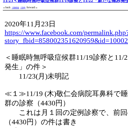
11/23＜睡眠時無呼吸症候群11/19診察と11/22「新たな痛み
←back
↑menu
↑top
forward→
2020年11月23日
https://www.facebook.com/permalink.php
story_fbid=858002351620959&id=1000
＜睡眠時無呼吸症候群11/19診察と11
発生」の件＞
11/23(月)未明記
≪１≫11/19 (木)敬仁会病院耳鼻科
群の診察（4430円）
これは月１回の定例診察で、前回の10/
（4430円）の件は書き