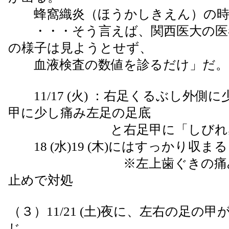
蜂窩織炎（ほうかしきえん）の時
・・・そう言えば、関西医大の医
の様子は見ようとせず、
血液検査の数値を診るだけ」だ。
11/17 (火) ：右足くるぶし外側
甲に少し痛み左足の足底
と右足甲に「しびれ感
18 (水)19 (木)にはすっかり収まる
※左上歯ぐきの痛みは
止めで対処
（３）11/21 (土)夜に、左右の足の
じ。