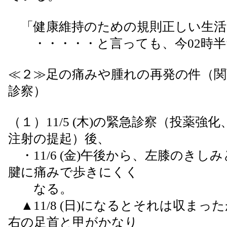
「健康維持のための規則正しい生活
・・・・・と言っても、今02時半
≪２≫足の痛みや腫れの再発の件（関
診察）
（１）11/5 (木)の緊急診察（投薬強
注射の提起）後、
・11/6 (金)午後から、左膝のきし
腱に痛みで歩きにくく
なる。
▲11/8 (日)になるとそれは収まっ
右の足首と甲がかなり