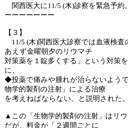
関西医大に11/5 (木)診察を緊急予約
ーーーーーーー
【３】
11/5 (木)関西医大診察では血液検
あえず金曜朝夕のリウマチ
対策薬を１錠多くする」という対策
に、
◆投薬で痛みや腫れが治らないよう
物学的製剤の注射」による治療
を考えねばならない、と説明された
▲この「生物学的製剤の注射」はリウ
だが、料金が「２週間ごとに