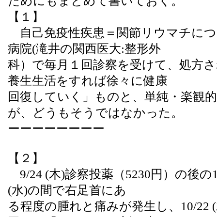
ためにもまとめて書いておく。
【１】
自己免疫性疾患＝関節リウマチにつ
病院(滝井の関西医大:整形外
科）で毎月１回診察を受けて、処方
養生生活をすれば徐々に健康
回復していく」ものと、単純・楽観
が、どうもそうではなかった。
ーーーーーーーー
【２】
9/24 (木)診察投薬（5230円）の後の10/1
(水)の間で右足首にあ
る程度の腫れと痛みが発生し、10/22 (