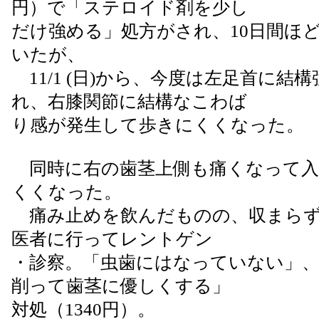
円）で「ステロイド剤を少し
だけ強める」処方がされ、10日間ほ
いたが、
11/1 (日)から、今度は左足首に結
れ、右膝関節に結構なこわば
り感が発生して歩きにくくなった。
同時に右の歯茎上側も痛くなって入
くくなった。
痛み止めを飲んだものの、収まらず、11
医者に行ってレントゲン
・診察。「虫歯にはなっていない」
削って歯茎に優しくする」
対処（1340円）。