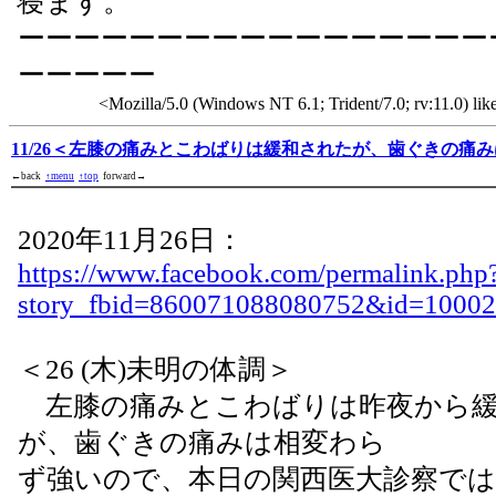
寝ます。
ーーーーーーーーーーーーーーーーー
ーーーーー
<Mozilla/5.0 (Windows NT 6.1; Trident/7.0; rv:11.0) li
11/26＜左膝の痛みとこわばりは緩和されたが、歯ぐきの痛
←back
↑menu
↑top
forward→
2020年11月26日：
https://www.facebook.com/permalink.php
story_fbid=860071088080752&id=1000
＜26 (木)未明の体調＞
左膝の痛みとこわばりは昨夜から緩
が、歯ぐきの痛みは相変わら
ず強いので、本日の関西医大診察では