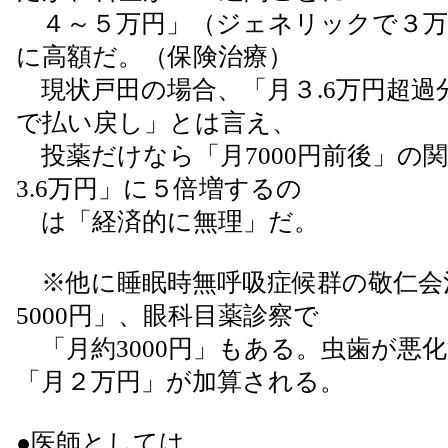
４～５万円」（ジェネリックで３万
に高額だ。（保険治療）
現状戸田の場合、「月３.6万円超過
で払い戻し」とは言え、
投薬だけなら「月7000円前後」の
3.6万円」に５倍増するの
は「経済的に無理」だ。
※他に睡眠時無呼吸症候群の敬仁会
5000円」、眼科目薬診察で
「月約3000円」もある。虫歯が悪
「月２万円」が加算される。
●医師としては、