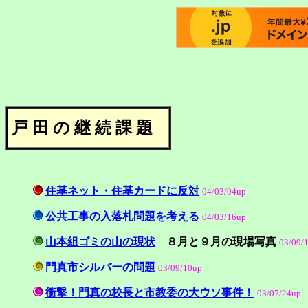
戸 田 の 継 続 課 題
住基ネット・住基カードに反対
04/03/04up
公共工事の入落札問題を考える
04
/03/16up
山本組ゴミの山の現状
８月と９月の現場写真
03/09/
門真市シルバーの問題
03/09/10up
衝撃！門真の校長と市教委の大ウソ事件！
03/07/24up