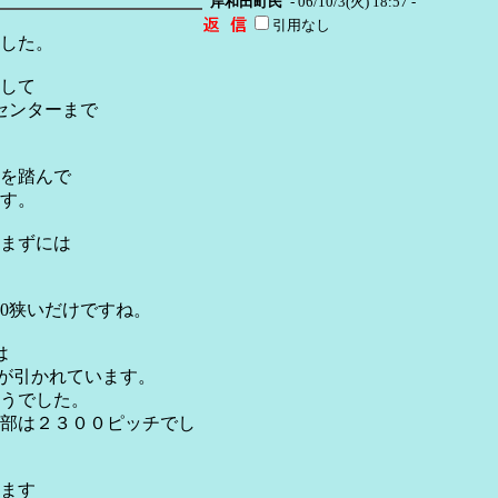
岸和田町民
- 06/10/3(火) 18:57 -
引用なし
した。
として
センターまで
を踏んで
す。
踏まずには
00狭いだけですね。
は
で線が引かれています。
そうでした。
部は２３００ピッチでし
きます