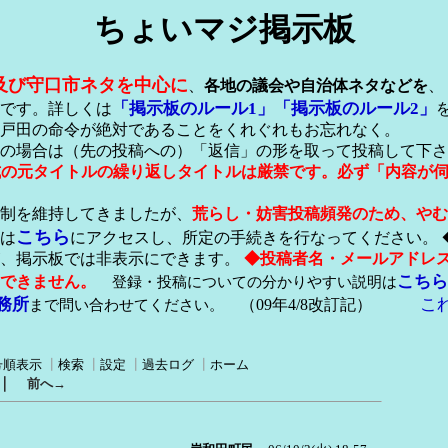
ちょいマジ掲示板
及び守口市ネタを中心に
、
各地の議会や自治体ネタなどを
、
「掲示板のルール1」
「掲示板のルール2」
です。詳しくは
戸田の命令が絶対であることをくれぐれもお忘れなく。
の場合は（先の投稿への）「返信」の形を取って投稿して下さ
形式の元タイトルの繰り返しタイトルは厳禁です。必ず「内容が
稿制を維持してきましたが、
荒らし・妨害投稿頻発のため、やむ
こちら
は
にアクセスし、所定の手続きを行なってください。 
が、掲示板では非表示にできます。
◆投稿者名・メールアドレ
こちら
できません。
登録・投稿についての分かりやすい説明は
務所
こ
まで問い合わせてください。
（09年4/8改訂記）
号順表示
┃
検索
┃
設定
┃
過去ログ
┃
ホーム
｜
前へ→