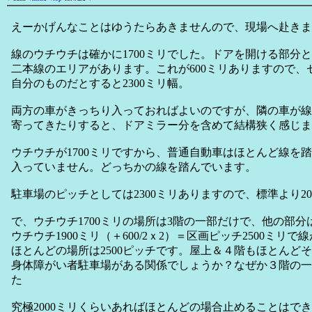
えーかげんなことはゆうたらあきませんので、現場へ赴きま
線のウチウチは確かに1700ミリでした。ドアを開ける部分
二本線のエリアがあります。これが600ミリありますので、
自分のものだとすると2300ミリ幅。
両方の車がきっちり入っておればよいのですが、隣の車が線
寄ってきたりすると、ドアミラー分を含めて結構狭く感じま
ウチウチが1700ミリですから、普通自動車はほとんど線を
入っていません。どっちかの線を踏んでいます。
駐車場のピッチとしては2300ミリありますので、標準より2
で、ウチウチ1700ミリの場所は3階の一部だけで、他の部分
ウチウチ1900ミリ（＋600/2ｘ2）＝区画ピッチ2500ミリ
ほとんどの場所は2500ピッチです。屋上＆４階もほとんど
身体障がい者駐車場がある関係でしょうか？なぜか３階の一
た
究極2000ミリくらいあればほとんどの場合止めることはで