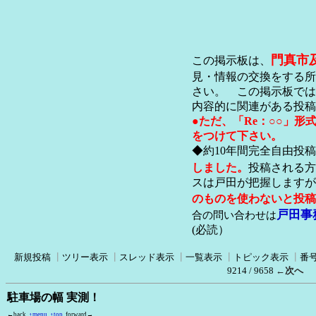
門真市
この掲示板は、
見・情報の交換をする所
さい。 この掲示板では
内容的に関連がある投稿
●ただ、「Re：○○」
をつけて下さい。
◆約10年間完全自由投
しました。
投稿される方
スは戸田が把握します
のものを使わないと投稿
戸田事
合の問い合わせは
(必読）
新規投稿
┃
ツリー表示
┃
スレッド表示
┃
一覧表示
┃
トピック表示
┃
番
9214 / 9658
←次へ
駐車場の幅 実測！
←back
↑menu
↑top
forward→