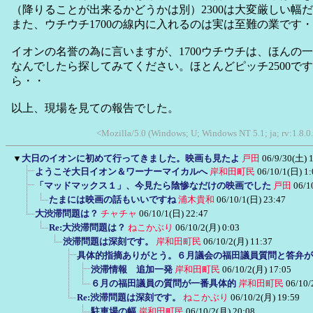
（降りることが出来るかどうかは別）2300は大変厳しい幅
また、ウチウチ1700の線内に入れるのは実は至難の業です
イオンの名誉の為に言いますが、1700ウチウチは、ほんの
なんでしたら探してみてください。ほとんどピッチ2500で
ら・・
以上、現場を見ての報告でした。
<Mozilla/5.0 (Windows; U; Windows NT 5.1; ja; rv:1.8.
▼
大日のイオンに初めて行ってきました。映画も見たよ
戸田
06/9/30(土) 
ようこそ大日イオン＆ワーナーマイカルへ
岸和田町民
06/10/1(日) 1:
「マッドマックス１」、今見たら陰惨なだけの映画でした
戸田
06/1
たまには映画の話もいいですね
浦木貴和
06/10/1(日) 23:47
大渋滞問題は？
チャチャ
06/10/1(日) 22:47
Re:大渋滞問題は？
ねこかぶり
06/10/2(月) 0:03
渋滞問題は深刻です。
岸和田町民
06/10/2(月) 11:37
具体的指摘ありがとう。６月議会の福田議員質問と答弁が
渋滞情報 追加一発
岸和田町民
06/10/2(月) 17:05
６月の福田議員の質問が一番具体的
岸和田町民
06/10/
Re:渋滞問題は深刻です。
ねこかぶり
06/10/2(月) 19:59
駐車場の幅
岸和田町民
06/10/2(月) 20:08