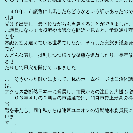
９９年、市議選に出馬したらどうかという話があったので
引き
受けて出馬し、最下位ながらも当選することができました。
…議員になって市役所や市議会を間近で見ると、予測通り守
とを
常識と捉え違えている世界でしたが、そうした実態を議会発
でど
んどん公表し、批判しつつ様々な疑惑を追及したり、長年放
させ
たりして風穴を開けていきました。
… そういった闘いによって、私のホームページは自治体議
は、
アクセス数断然日本一に発展し、市民からの注目と声援も増
… ０３年４月の２期目の市議選では、門真市史上最高の得
当
選を果たし、同年秋からは連帯ユニオンの近畿地本委員長に
いま
す。」