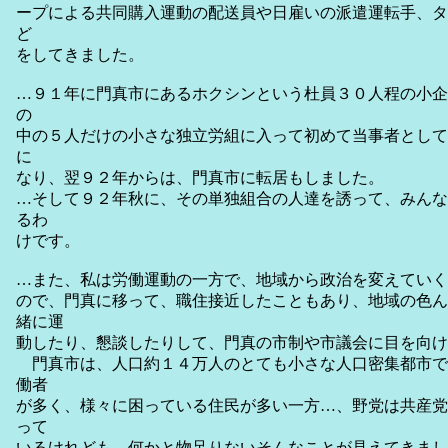
ープによる共同購入運動の配送員や日雇いの派遣運転手、タ
ど
をしてきました。
…９１年に門真市にあるホクシンという杜員３０人程の小企
の
中の５人だけの小さな独立労組に入って初めて当事者として
に
なり、翌９２年からは、門真市に転居もしました。
…そして９２年秋に、その単独組合の人達を誘って、みんな
るわ
けです。
…また、私は労働運動の一方で、地域から政治を変えていく
ので、門真に移って、職住接近したこともあり、地域の色ん
緒に運
動したり、懇談したりして、門真の市制や市議会に目を向け
門真市は、人口約１４万人のとても小さな人口密集都市で
働者
が多く、様々に困っている住民が多い一方…、野党は共産党
って
いるけれども、何かと物足りないそんなことが見えてきまし