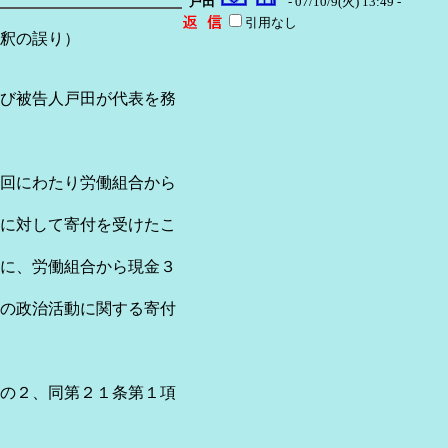
戸田
- 07/10/9(火) 13:49 -
引用なし
の誤り）
び被告人戸田が代表を務
回にわたり労働組合から
に対して寄付を受けたこ
に、労働組合から現金３
の政治活動に関する寄付
の２、同第２１条第１項