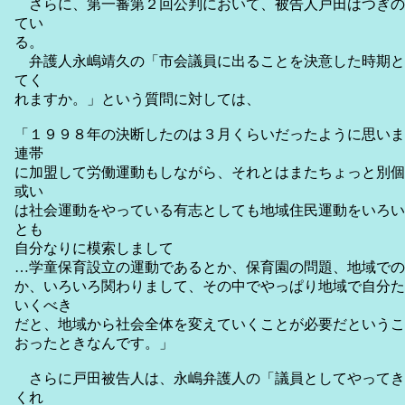
さらに、第一審第２回公判において、被告人戸田はつぎの
てい
る。
弁護人永嶋靖久の「市会議員に出ることを決意した時期と
てく
れますか。」という質問に対しては、
「１９９８年の決断したのは３月くらいだったように思いま
連帯
に加盟して労働運動もしながら、それとはまたちょっと別個
或い
は社会運動をやっている有志としても地域住民運動をいろい
とも
自分なりに模索しまして
…学童保育設立の運動であるとか、保育園の問題、地域での
か、いろいろ関わりまして、その中でやっぱり地域で自分た
いくべき
だと、地域から社会全体を変えていくことが必要だというこ
おったときなんです。」
さらに戸田被告人は、永嶋弁護人の「議員としてやってき
くれ