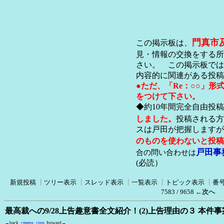
門真市
この掲示板は、
見・情報の交換をする所
さい。 この掲示板では
内容的に関連がある投稿
●ただ、「Re：○○」
をつけて下さい。
◆約10年間完全自由投
しました。
投稿される方
スは戸田が把握します
のものを使わないと投稿
戸田事
合の問い合わせは
(必読）
新規投稿
┃
ツリー表示
┃
スレッド表示
┃
一覧表示
┃
トピック表示
┃
番
7583 / 9658
←次へ
最高裁への9/28上告趣意書全文紹介！(2)上告理由の３ 本件
←back
↑menu
↑top
forward→