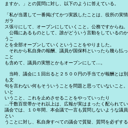
ますか。」との質問に対し、以下のように答えている。
「私が当選して一番掲げてかつ実践したことは、役所の実情
ガラ
ス張りにして、オープンにしていくこと。公務ですからね。
公職にあるものとして、誰がどういう言動をしているのか
うこ
とを全部オープンしていくということをやりました。
それから私自身の報酬、議員が国保料といったら幾ら払っ
こと
も含めて、議員の実態とかもオープンにして…。
当時、議会に１回出ると２５００円の手当てが報酬とは別
も文
句を言わない何もそういうことを問題と思っていないこと。
いと
いうこと、これを止めさせることをやっていったり
…千数百世帯かそれ以上は、広報が実はまったく配られてい
議会では、１０年間、本会議で一言も質問しないような議員
とい
うことに対し、私自身すべての議会で質疑、質問を必ずする