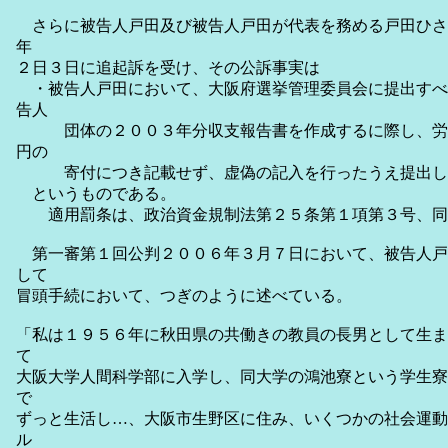
さらに被告人戸田及び被告人戸田が代表を務める戸田ひさ
年
２日３日に追起訴を受け、その公訴事実は
・被告人戸田において、大阪府選挙管理委員会に提出すべ
告人
団体の２００３年分収支報告書を作成するに際し、労
円の
寄付につき記載せず、虚偽の記入を行ったうえ提出し
というものである。
適用罰条は、政治資金規制法第２５条第１項第３号、同
第一審第１回公判２００６年３月７日において、被告人戸
して
冒頭手続において、つぎのように述べている。
「私は１９５６年に秋田県の共働きの教員の長男として生ま
て
大阪大学人間科学部に入学し、同大学の鴻池寮という学生寮
で
ずっと生活し…、大阪市生野区に住み、いくつかの社会運動
ル