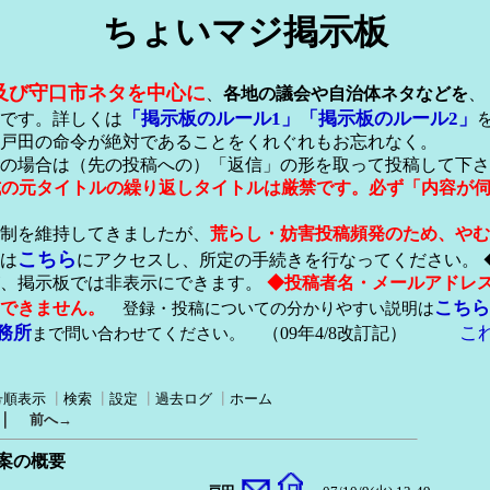
ちょいマジ掲示板
及び守口市ネタを中心に
、
各地の議会や自治体ネタなどを
、
「掲示板のルール1」
「掲示板のルール2」
です。詳しくは
戸田の命令が絶対であることをくれぐれもお忘れなく。
の場合は（先の投稿への）「返信」の形を取って投稿して下さ
形式の元タイトルの繰り返しタイトルは厳禁です。必ず「内容が
稿制を維持してきましたが、
荒らし・妨害投稿頻発のため、やむ
こちら
は
にアクセスし、所定の手続きを行なってください。 
が、掲示板では非表示にできます。
◆投稿者名・メールアドレ
こちら
できません。
登録・投稿についての分かりやすい説明は
務所
こ
まで問い合わせてください。
（09年4/8改訂記）
号順表示
┃
検索
┃
設定
┃
過去ログ
┃
ホーム
｜
前へ→
事案の概要