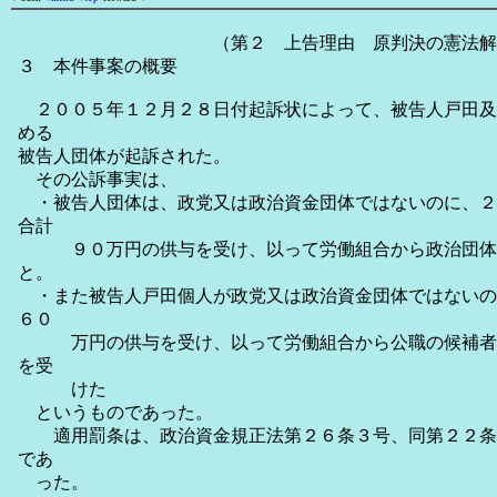
（第２ 上告理由 原判決の憲法解釈
３ 本件事案の概要
２００５年１２月２８日付起訴状によって、被告人戸田及
める
被告人団体が起訴された。
その公訴事実は、
・被告人団体は、政党又は政治資金団体ではないのに、２
合計
９０万円の供与を受け、以って労働組合から政治団体
と。
・また被告人戸田個人が政党又は政治資金団体ではないの
６０
万円の供与を受け、以って労働組合から公職の候補者
を受
けた
というものであった。
適用罰条は、政治資金規正法第２６条３号、同第２２条
であ
った。