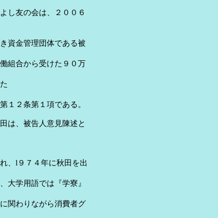
よし友の会は、２００６
き資金管理団体である被
働組合から受けた９０万
た
第１２条第１項である。
田は、被告人意見陳述と
れ、l９７４年に秋田を出
、大学用語では『学寮』
に関わりながら消費者グ