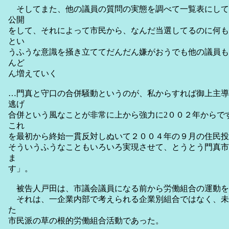
そしてまた、他の議員の質問の実態を調べて一覧表にして
公開
をして、それによって市民から、なんだ当選してるのに何も
とい
うふうな意識を掻き立ててだんだん嫌がおうでも他の議員も
んど
ん増えていく
…門真と守口の合併騒動というのが、私からすれば御上主導
逃げ
合併という風なことが非常に上から強力に2００２年からで
これ
を最初から終始一貫反対しぬいて２００４年の９月の住民投
そういうふうなこともいろいろ実現させて、とうとう門真市
ま
す」。
被告人戸田は、市議会議員になる前から労働組合の運動を
それは、一企業内部で考えられる企業別組合ではなく、未
た
市民派の草の根的労働組合活動であった。