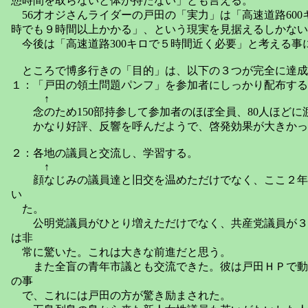
憩時間を取らないと体が持たない」とも言える。
56才オジさんライダーの戸田の「実力」は「高速道路600
時でも９時間以上かかる」、という現実を見据えるしかない
今後は「高速道路300キロで５時間近く必要」と考える事
ところで博多行きの「目的」は、以下の３つが完全に達成
１：「戸田の領土問題パンフ」を参加者にしっかり配布する
↑
念のため150部持参して参加者のほぼ全員、80人ほどに
かなり好評、反響を呼んだようで、啓発効果が大きかっ
２：各地の議員と交流し、学習する。
↑
顔なじみの議員達と旧交を温めただけでなく、ここ２年
い
た。
公明党議員がひとり増えただけでなく、共産党議員が３
は非
常に驚いた。これは大きな前進だと思う。
また全盲の青年市議とも交流できた。彼は戸田ＨＰで動
の事
で、これには戸田の方が驚き励まされた。