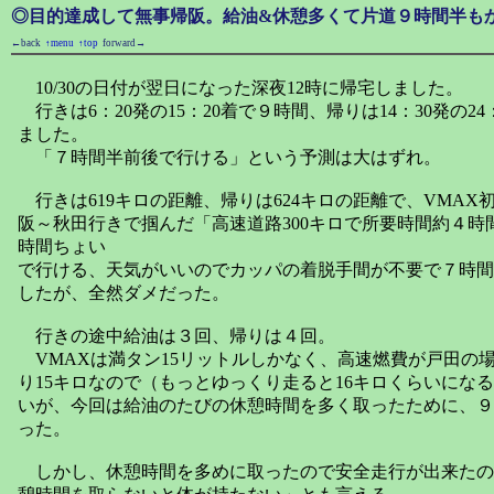
◎目的達成して無事帰阪。給油&休憩多くて片道９時間半も
←back
↑menu
↑top
forward→
10/30の日付が翌日になった深夜12時に帰宅しました。
行きは6：20発の15：20着で９時間、帰りは14：30発の2
ました。
「７時間半前後で行ける」という予測は大はずれ。
行きは619キロの距離、帰りは624キロの距離で、VMAX
阪～秋田行きで掴んだ「高速道路300キロで所要時間約４時
時間ちょい
で行ける、天気がいいのでカッパの着脱手間が不要で７時間
したが、全然ダメだった。
行きの途中給油は３回、帰りは４回。
VMAXは満タン15リットルしかなく、高速燃費が戸田の
り15キロなので（もっとゆっくり走ると16キロくらいにな
いが、今回は給油のたびの休憩時間を多く取ったために、９
った。
しかし、休憩時間を多めに取ったので安全走行が出来たの