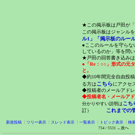
★この掲示板は戸田が「
この掲示板はジャンルを
ル1」
「掲示板のルール
●ここのルールを守らな
しているのか」等を問い
★戸田の回答書き込みは
●「Re：○○」形式の
と。
◆約10年間完全自由投
こちら
る方は
にアクセ
◆投稿者のメールアドレ
◆投稿者名・メールアド
こち
分かりやすい説明は
これまでの
訂）
新規投稿
┃
ツリー表示
┃
スレッド表示
┃
一覧表示
┃
トピック表示
┃
検
754 / 5531
←次へ