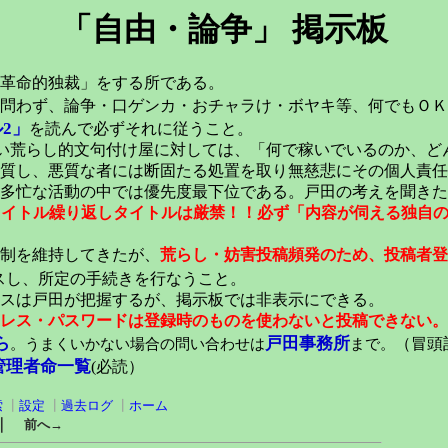
「自由・論争」 掲示板
革命的独裁」をする所である。
問わず、論争・口ゲンカ・おチャラけ・ボヤキ等、何でもＯＫ
2」
を読んで必ずそれに従うこと。
い荒らし的文句付け屋に対しては、「何で稼いでいるのか、ど
質し、悪質な者には断固たる処置を取り無慈悲にその個人責任
多忙な活動の中では優先度最下位である。戸田の考えを聞きた
元タイトル繰り返しタイトルは厳禁！！必ず「内容が伺える独自
稿制を維持してきたが、
荒らし・妨害投稿頻発のため、投稿者登
スし、所定の手続きを行なうこと。
スは戸田が把握するが、掲示板では非表示にできる。
レス・パスワードは登録時のものを使わないと投稿できない。
ら
戸田事務所
。うまくいかない場合の問い合わせは
まで。
（冒頭記
管理者命一覧
(必読）
索
┃
設定
┃
過去ログ
┃
ホーム
｜
前へ→