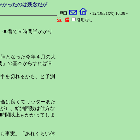
かかったのは残念だが
戸田
- 12/10/31(水) 10:38 -
引用なし
4：00着で９時間半かかり
初陣となった今年４月の大
間」の基本からすれば８
半を切れるかも、と予測
場合は良くてリッターあた
るが）、給油回数は仕方な
時間以上もかかってしま
も事実。「あれくらい休