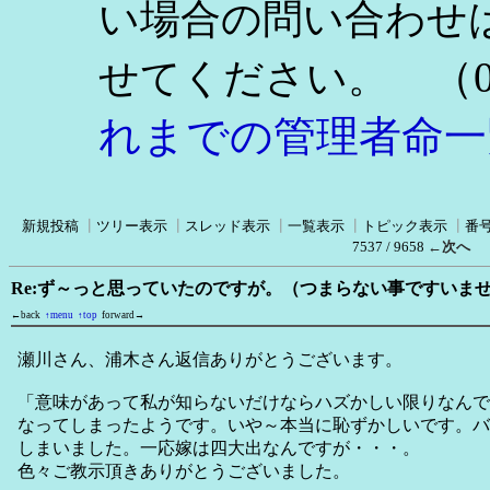
い場合の問い合わせ
（0
せてください。
れまでの管理者命一
新規投稿
┃
ツリー表示
┃
スレッド表示
┃
一覧表示
┃
トピック表示
┃
番
7537 / 9658
←次へ
Re:ず～っと思っていたのですが。（つまらない事ですいま
←back
↑menu
↑top
forward→
瀬川さん、浦木さん返信ありがとうございます。
「意味があって私が知らないだけならハズかしい限りなんで
なってしまったようです。いや～本当に恥ずかしいです。バ
しまいました。一応嫁は四大出なんですが・・・。
色々ご教示頂きありがとうございました。