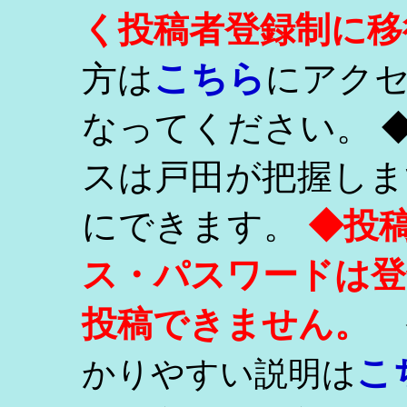
く投稿者登録制に移
こちら
方は
にアク
なってください。 
スは戸田が把握しま
にできます。
◆投
ス・パスワードは登
投稿できません。
こ
かりやすい説明は