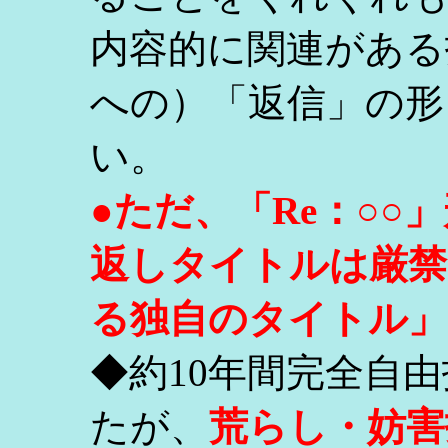
内容的に関連がある
への）「返信」の形
い。
●ただ、「Re：○
返しタイトルは厳禁
る独自のタイトル」
◆約10年間完全自
たが、
荒らし・妨害