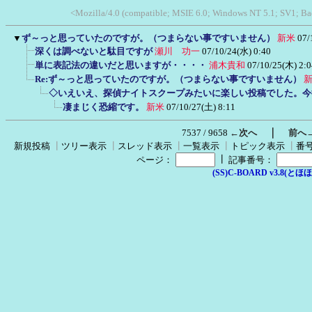
<Mozilla/4.0 (compatible; MSIE 6.0; Windows NT 5.1; SV1; 
▼
ず～っと思っていたのですが。（つまらない事ですいません）
新米
07/
深くは調べないと駄目ですが
瀬川 功一
07/10/24(水) 0:40
単に表記法の違いだと思いますが・・・・
浦木貴和
07/10/25(木) 2:0
Re:ず～っと思っていたのですが。（つまらない事ですいません）
◇いえいえ、探偵ナイトスクープみたいに楽しい投稿でした。今
凄まじく恐縮です。
新米
07/10/27(土) 8:11
｜
7537 / 9658
←次へ
前へ
新規投稿
┃
ツリー表示
┃
スレッド表示
┃
一覧表示
┃
トピック表示
┃
番
┃
ページ：
記事番号：
(SS)C-BOARD v3.8(とほほ改v