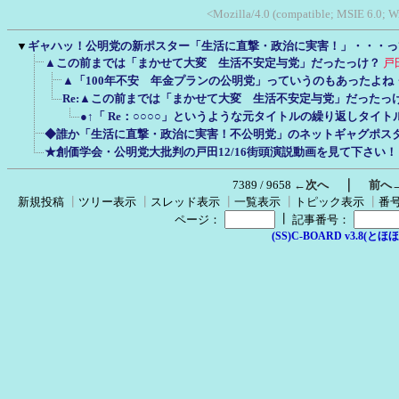
<Mozilla/4.0 (compatible; MSIE 6.0; W
▼
ギャハッ！公明党の新ポスター「生活に直撃・政治に実害！」・・・っ
▲この前までは「まかせて大変 生活不安定与党」だったっけ？
戸
▲「100年不安 年金プランの公明党」っていうのもあったよね
Re:▲この前までは「まかせて大変 生活不安定与党」だったっ
●↑「 Re：○○○○」というような元タイトルの繰り返しタイ
◆誰か「生活に直撃・政治に実害！不公明党」のネットギャグポス
★創価学会・公明党大批判の戸田12/16街頭演説動画を見て下さい！
｜
7389 / 9658
←次へ
前へ
新規投稿
┃
ツリー表示
┃
スレッド表示
┃
一覧表示
┃
トピック表示
┃
番
┃
ページ：
記事番号：
(SS)C-BOARD v3.8(とほほ改v