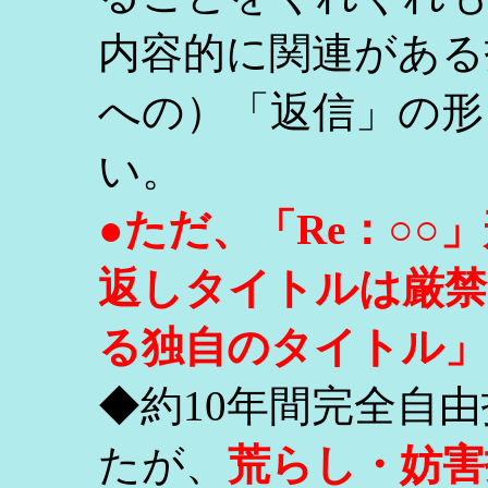
内容的に関連がある
への）「返信」の形
い。
●ただ、「Re：○
返しタイトルは厳禁
る独自のタイトル」
◆約10年間完全自
たが、
荒らし・妨害