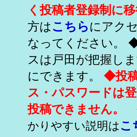
く投稿者登録制に移
こちら
方は
にアク
なってください。 
スは戸田が把握しま
にできます。
◆投
ス・パスワードは登
投稿できません。
こ
かりやすい説明は