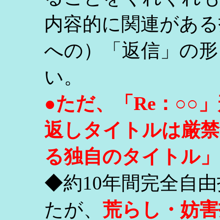
内容的に関連がある
への）「返信」の形
い。
●ただ、「Re：○
返しタイトルは厳禁
る独自のタイトル」
◆約10年間完全自
たが、
荒らし・妨害