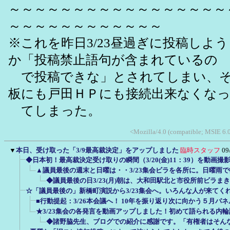
～～～～～～～～～～～～～～～～～
～～～～～～～～～～～～
※これを昨日3/23昼過ぎに投稿しよ
か「投稿禁止語句が含まれているの
で投稿できな」とされてしまい、そ
板にも戸田ＨＰにも接続出来なくな
てしまった。
<Mozilla/4.0 (compatible; MSIE 6.
▼
本日、受け取った「3/9最高裁決定」をアップしました
臨時スタッフ
09
◆日本初！最高裁決定受け取りの瞬間（3/20(金)11：39）を動画
▲議員最後の週末と日曜は・・3/23集会ビラを各所に。日曜雨
◆議員最後の日3/23(月)朝は、大和田駅北と市役所前ビラま
☆「議員最後の」新橋町演説から3/23集会へ。いろんな人が来てく
■行動提起：3/26本会議へ！ 10年を振り返り次に向かう５月パネ
★3/23集会の各発言を動画アップしました！初めて語られる内
◆諸野脇先生、ブログでの紹介に感謝です。「有権者はそん