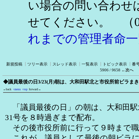
い場合の問い合わせ
（0
せてください。
れまでの管理者命一
新規投稿
┃
ツリー表示
┃
スレッド表示
┃
一覧表示
┃
トピック表示
┃
番
5906 / 9658
←次へ
◆議員最後の日3/23(月)朝は、大和田駅北と市役所前ビラま
←back
↑menu
↑top
forward→
「議員最後の日」の朝は、大和田駅
31号を８時過ぎまで配布。
その後市役所前に行って９時まで職
これが、議員として最後の朝ビラに