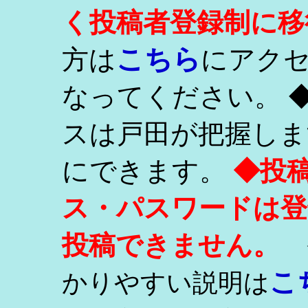
く投稿者登録制に移
こちら
方は
にアク
なってください。 
スは戸田が把握しま
にできます。
◆投
ス・パスワードは登
投稿できません。
こ
かりやすい説明は