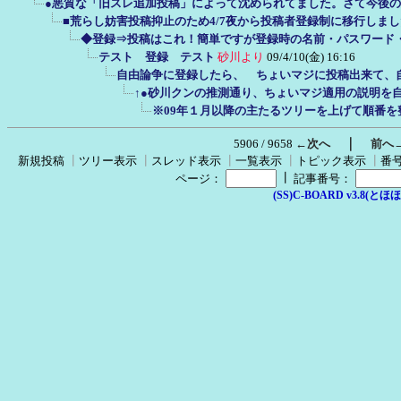
●悪質な「旧スレ追加投稿」によって沈められてました。さて今後
■荒らし妨害投稿抑止のため4/7夜から投稿者登録制に移行しま
◆登録⇒投稿はこれ！簡単ですが登録時の名前・パスワード
テスト 登録 テスト
砂川より
09/4/10(金) 16:16
自由論争に登録したら、 ちょいマジに投稿出来て、
↑●砂川クンの推測通り、ちょいマジ適用の説明を
※09年１月以降の主たるツリーを上げて順番を
｜
5906 / 9658
←次へ
前へ
新規投稿
┃
ツリー表示
┃
スレッド表示
┃
一覧表示
┃
トピック表示
┃
番
┃
ページ：
記事番号：
(SS)C-BOARD v3.8(とほほ改v