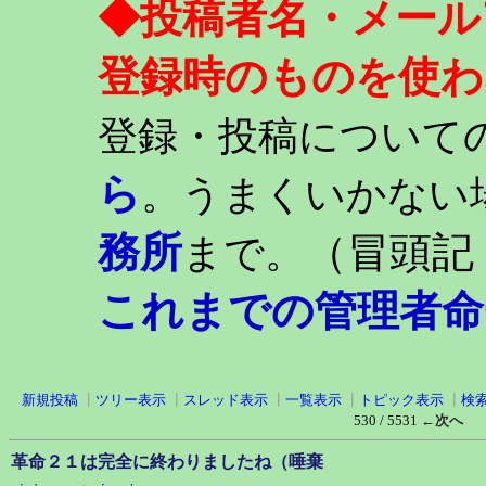
◆投稿者名・メール
登録時のものを使わ
登録・投稿について
ら
。うまくいかない
務所
（冒頭記
まで。
これまでの管理者命
新規投稿
┃
ツリー表示
┃
スレッド表示
┃
一覧表示
┃
トピック表示
┃
検
530 / 5531
←次へ
革命２１は完全に終わりましたね（唾棄