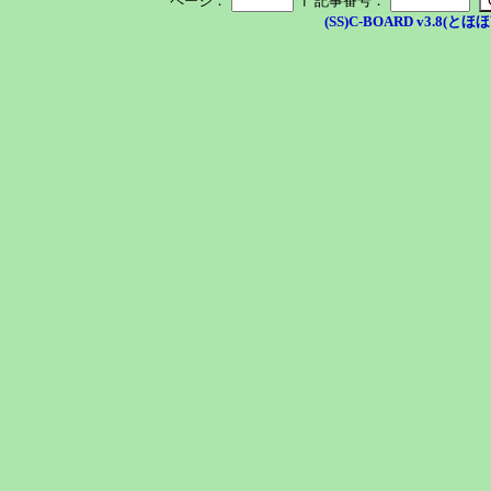
ページ：
記事番号：
(SS)C-BOARD v3.8(とほほ改v