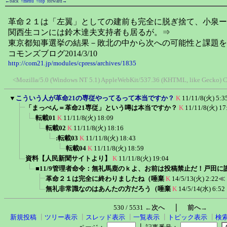
←back
↑menu
↑top
forward→
革命２１は「左翼」としての建前も完全に脱ぎ捨て、小泉ー
関西生コンには鈴木達夫支持者も居るが。⇒
東京都知事選挙の結果－敗北の中から次への可能性と課題を
コモンズブログ2014/3/10
http://com21.jp/modules/cpress/archives/1835
<Mozilla/5.0 (Windows NT 5.1) AppleWebKit/537.36 (KHTML, like Gecko) C
▼
こういう人が革命21の専従やってるって本当ですか？
K
11/11/8(火) 5:3
「まっぺん＝革命21専従」という噂は本当ですか？
K
11/11/8(火) 17
転載01
K
11/11/8(火) 18:09
転載02
K
11/11/8(火) 18:16
:転載03
K
11/11/8(火) 18:43
転載04
K
11/11/8(火) 18:59
資料【人民新聞サイトより】
K
11/11/8(火) 19:04
■11/9管理者命令：無礼馬鹿のｋよ、お前は投稿禁止だ！戸田
革命２１は完全に終わりましたね（唾棄
K
14/5/13(火) 2:22
≪
無礼非常識なのはあんたの方だろう（唾棄
K
14/5/14(水) 6:52
｜
530 / 5531
←次へ
前へ→
新規投稿
┃
ツリー表示
┃
スレッド表示
┃
一覧表示
┃
トピック表示
┃
検
┃