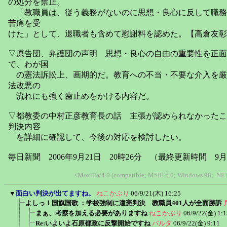
の処分を禁止。
「教職員は、従う義務がないのに思想・良心に反して職務
苦痛を受
けた」として、退職者も含めて慰謝料を認めた。【高倉友彰
▽原告団、弁護団の声明 思想・良心の自由の重要性を正面
で、わが国
の憲法訴訟上、画期的だ。教育への不当・不要な介入を厳
法改悪の
流れにも強く歯止めをかける内容だ。
▽都教委の中村正彦教育長の話 主張が認められなかったこ
判決内容
を詳細に確認して、今後の対応を検討したい。
毎日新聞 2006年9月21日 20時26分 （最終更新時間 9月
<Mozilla/4.0 (compatible; MSIE 6.0; Windows 98; .
▼
面白い判決が出てますね。
ねこかぶり
06/9/21(木) 16:25
よしっ！国旗国歌 ：学校強制に違憲判決 教職員401人が全面勝訴
まぁ、考察を加える必要がありますね
ねこかぶり
06/9/22(金) 1:1
Re:いよいよ石原都政に反撃開始ですね
パルタ
06/9/22(金) 9:11