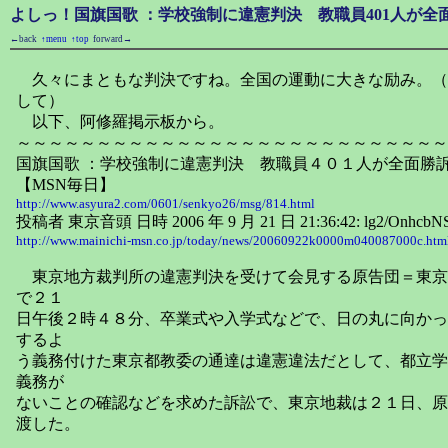
よしっ！国旗国歌 ：学校強制に違憲判決 教職員401人が全
←back
↑menu
↑top
forward→
久々にまともな判決ですね。全国の運動に大きな励み。（
して）
以下、阿修羅掲示板から。
～～～～～～～～～～～～～～～～～～～～～～～～～～～
国旗国歌 ：学校強制に違憲判決 教職員４０１人が全面
【MSN毎日】
http://www.asyura2.com/0601/senkyo26/msg/814.html
投稿者 東京音頭 日時 2006 年 9 月 21 日 21:36:42: lg2/OnhcbN
http://www.mainichi-msn.co.jp/today/news/20060922k0000m040087000c.htm
東京地方裁判所の違憲判決を受けて会見する原告団＝東京
で２１
日午後２時４８分、卒業式や入学式などで、日の丸に向かっ
するよ
う義務付けた東京都教委の通達は違憲違法だとして、都立学
義務が
ないことの確認などを求めた訴訟で、東京地裁は２１日、原
渡した。