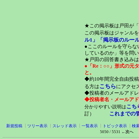
★この掲示板は戸田が「
この掲示板はジャンルを
ル1」
「掲示板のルール
●ここのルールを守らな
しているのか」等を問い
★戸田の回答書き込みは
●「Re：○○」形式の
と。
◆約10年間完全自由投
こちら
る方は
にアクセ
◆投稿者のメールアドレ
◆投稿者名・メールアド
こち
分かりやすい説明は
これまでの
訂）
新規投稿
┃
ツリー表示
┃
スレッド表示
┃
一覧表示
┃
トピック表示
┃
検
5050 / 5531
←次へ