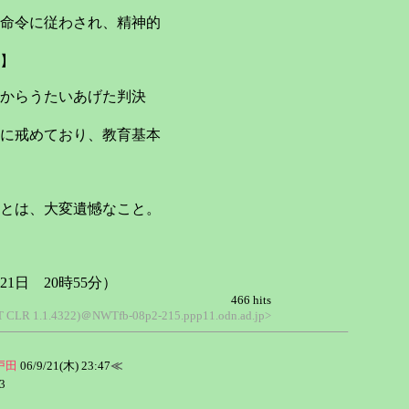
命令に従わされ、精神的
】
からうたいあげた判決
に戒めており、教育基本
とは、大変遺憾なこと。
21日 20時55分）
466 hits
NET CLR 1.1.4322)＠NWTfb-08p2-215.ppp11.odn.ad.jp>
戸田
06/9/21(木) 23:47
≪
3