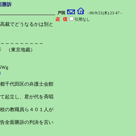
面勝訴
戸田
- 06/9/21(木) 23:47 -
引用なし
高裁でどうなるかは別と
～～～～～～～～～
勝訴 （東京地裁）
SWg
l
都千代田区の弁護士会館
て起立し、君が代を斉唱
校の教職員ら４０１人が
告全面勝訴の判決を言い