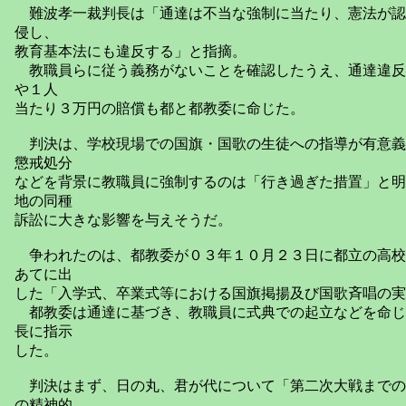
難波孝一裁判長は「通達は不当な強制に当たり、憲法が認
侵し、
教育基本法にも違反する」と指摘。
教職員らに従う義務がないことを確認したうえ、通達違反
や１人
当たり３万円の賠償も都と都教委に命じた。
判決は、学校現場での国旗・国歌の生徒への指導が有意義
懲戒処分
などを背景に教職員に強制するのは「行き過ぎた措置」と明
地の同種
訴訟に大きな影響を与えそうだ。
争われたのは、都教委が０３年１０月２３日に都立の高校
あてに出
した「入学式、卒業式等における国旗掲揚及び国歌斉唱の実
都教委は通達に基づき、教職員に式典での起立などを命じ
長に指示
した。
判決はまず、日の丸、君が代について「第二次大戦までの
の精神的