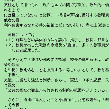
支柱として用いられ、現在も国民の間で宗教的、政治的に価
れるまで
には至っていない」と指摘。「掲揚や斉唱に反対する教職員
他者の権
利を侵害するなど公共の福祉に反しない限り、憲法上保護に
通達については
（１）斉唱などの具体的方法を詳細に指示し、校長に裁量を
（２）校長が出した職務命令違反を理由に、多くの教職員が
－－などと認定した。
そのうえで「通達や都教委の指導、校長の職務命令は、教
論や観念
を生徒に教え込むことを強制するに等しい」として、教育基
「不当な
支配」に当たり違法と判断。さらに、憲法１９条の思想・良
と認め
「公共の福祉の観点から許される制約の範囲を超えている」
さらに、通達に違反したことを理由にした懲戒処分は「裁
して今後