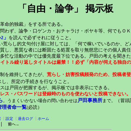
「自由・論争」 掲示板
革命的独裁」をする所である。
問わず、論争・口ゲンカ・おチャラけ・ボヤキ等、何でもＯＫ
2」
を読んで必ずそれに従うこと。
い荒らし的文句付け屋に対しては、「何で稼いでいるのか、ど
質し、悪質な者には断固たる処置を取り無慈悲にその個人責任
多忙な活動の中では優先度最下位である。戸田の考えを聞きた
元タイトル繰り返しタイトルは厳禁！！必ず「内容が伺える独自
稿制を維持してきたが、
荒らし・妨害投稿頻発のため、投稿者登
スし、所定の手続きを行なうこと。
スは戸田が把握するが、掲示板では非表示にできる。
レス・パスワードは登録時のものを使わないと投稿できない。
ら
戸田事務所
。うまくいかない場合の問い合わせは
まで。
（冒頭記
管理者命一覧
(必読）
索
┃
設定
┃
過去ログ
┃
ホーム
｜
前へ→