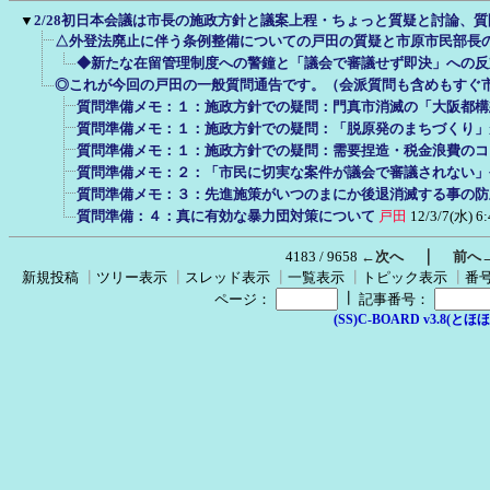
▼
2/28初日本会議は市長の施政方針と議案上程・ちょっと質疑と討論、
△外登法廃止に伴う条例整備についての戸田の質疑と市原市民部長
◆新たな在留管理制度への警鐘と「議会で審議せず即決」への反
◎これが今回の戸田の一般質問通告です。（会派質問も含めもすぐ
質問準備メモ：１：施政方針での疑問：門真市消滅の「大阪都構
質問準備メモ：１：施政方針での疑問：「脱原発のまちづくり」
質問準備メモ：１：施政方針での疑問：需要捏造・税金浪費のコ
質問準備メモ：２：「市民に切実な案件が議会で審議されない」
質問準備メモ：３：先進施策がいつのまにか後退消滅する事の防
質問準備：４：真に有効な暴力団対策について
戸田
12/3/7(水) 6:
｜
4183 / 9658
←次へ
前へ
新規投稿
┃
ツリー表示
┃
スレッド表示
┃
一覧表示
┃
トピック表示
┃
番
┃
ページ：
記事番号：
(SS)C-BOARD v3.8(とほほ改v