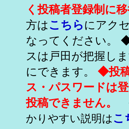
く投稿者登録制に移
こちら
方は
にアク
なってください。 
スは戸田が把握しま
にできます。
◆投
ス・パスワードは登
投稿できません。
こ
かりやすい説明は