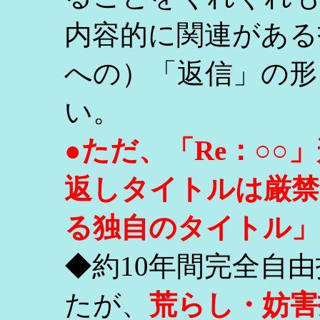
内容的に関連がある
への）「返信」の形
い。
●ただ、「Re：○
返しタイトルは厳禁
る独自のタイトル」
◆約10年間完全自
たが、
荒らし・妨害