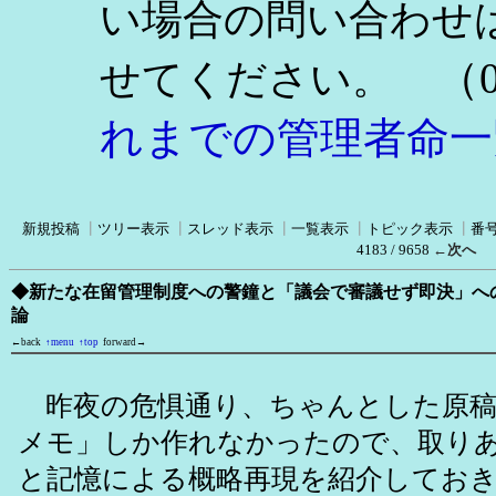
い場合の問い合わせ
（0
せてください。
れまでの管理者命一
新規投稿
┃
ツリー表示
┃
スレッド表示
┃
一覧表示
┃
トピック表示
┃
番
4183 / 9658
←次へ
◆新たな在留管理制度への警鐘と「議会で審議せず即決」へ
論
←back
↑menu
↑top
forward→
昨夜の危惧通り、ちゃんとした原稿
メモ」しか作れなかったので、取り
と記憶による概略再現を紹介してお