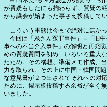
9/13(木)から９月議会が始まり、
が質疑もしたにも拘わらず、質疑の紹介
から議会が始まった事さえ投稿して
こういう事態は今まで絶対に無かっ
今回は「糸さん冤罪事件」＝「旧中
事への不当介入事件」の解明と再発防
めの質疑質問を初め、いろいろ重大
たため、その構想、準備メモ作成、
力を取られ、その上に中国・韓国問題
な意見書が２つ出されてそれへの対
ために、掲示板投稿する余裕が全く
いました。