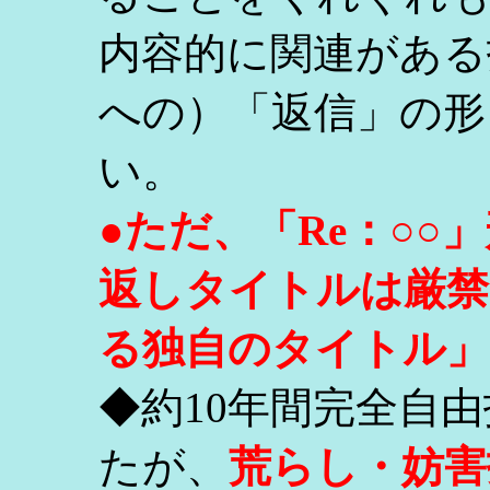
内容的に関連がある
への）「返信」の形
い。
●ただ、「Re：○
返しタイトルは厳禁
る独自のタイトル」
◆約10年間完全自
たが、
荒らし・妨害