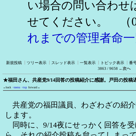
い場合の問い合わせ
（0
せてください。
れまでの管理者命一
新規投稿
┃
ツリー表示
┃
スレッド表示
┃
一覧表示
┃
トピック表示
┃
番
3863 / 9658
←次へ
★福田さん、共産党9/14回答の投稿紹介に感謝。戸田の投
←back
↑menu
↑top
forward→
共産党の福田議員、わざわざの紹介
します。
同時に、9/14夜にせっかく回答を
ら、それの紹介投稿を怠ってしまっ