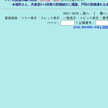
★福田さん、共産党9/14回答の投稿紹介に感謝。戸田の投稿遅れを
｜
3863 / 9658
←次へ
前へ
新規投稿
┃
ツリー表示
┃
スレッド表示
┃
一覧表示
┃
トピック表示
┃
番
┃
ページ：
記事番号：
(SS)C-BOARD v3.8(とほほ改v