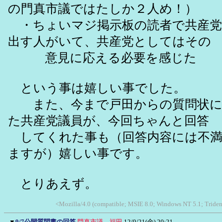
の門真市議ではたしか２人め！）
・ちょいマジ掲示板の読者で共産党
出す人がいて、共産党としてはその
意見に応える必要を感じた
という事は嬉しい事でした。
また、今まで戸田からの質問状に
た共産党議員が、今回ちゃんと回答
してくれた事も（回答内容には不満
ますが）嬉しい事です。
とりあえず。
<Mozilla/4.0 (compatible; MSIE 8.0; Windows NT 5.1; Triden
▼
9/7公開質問書の回答
門真市議 福田
12/9/21(金) 20:21