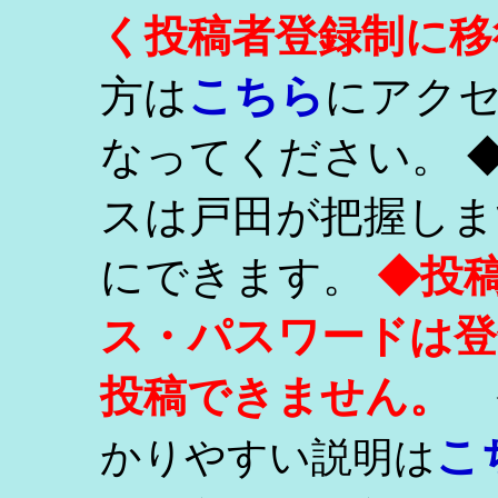
く投稿者登録制に移
こちら
方は
にアク
なってください。 
スは戸田が把握しま
にできます。
◆投
ス・パスワードは登
投稿できません。
こ
かりやすい説明は