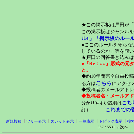
★この掲示板は戸田が「
この掲示板はジャンルを
ル1」
「掲示板のルール
●ここのルールを守らな
しているのか」等を問い
★戸田の回答書き込みは
●「Re：○○」形式の
と。
◆約10年間完全自由投
こちら
る方は
にアクセ
◆投稿者のメールアドレ
◆投稿者名・メールアド
こち
分かりやすい説明は
これまでの
訂）
新規投稿
┃
ツリー表示
┃
スレッド表示
┃
一覧表示
┃
トピック表示
┃
検
357 / 5531
←次へ