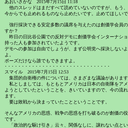
あおいさかな 2015年7月15日 11:18
他のスレッドはまだすべて読めていないのですが、もう、
今からでも止めれるものなら止めたいです。止めてほしいで
強行採決できる安定多数の議席を与えたのは創価学会員の
すか？
昨日の日比谷公園での反対デモに創価学会インターナショ
持った人も参加されていたようです。
デモへの参加は自由でしょうが、まず公明党へ採決しないよ
よ。
ポーズだけなら誰でもできますよ。
･ ･ ･ ･ ･ ･ ･ ･ ･ ･ ･ ･ ･ ･ ･ ･ ･ ･ ･ ･ ･ ･ ･ ･ ･ ･ ･ ･ ･ ･ ･
スマイル 2015年7月15日 12:53
集団的自衛権の件については、さまざまな議論があります
私としましては、もともとアメリカは日本の自衛隊をアメ
ようとしていたということを、きいていますので、今の流れ
ます。
要は敗戦から決まっていたことということです。
そんなアメリカの思惑、戦争の思惑を打ち破るのが創価の役
です。
「政治的な駆け引き」云々、関係なしに、譲れない点とい