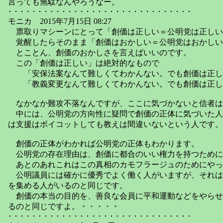
言っても無駄なんやろうなー。
･ ･ ･ ･ ･ ･ ･ ･ ･ ･ ･ ･ ･ ･ ･ ･ ･ ･ ･ ･ ･ ･ ･ ･ ･ ･ ･ ･ ･ ･ ･
モニカ 2015年7月15日 08:27
票取りマシーンにとって「創価は正しい＝公明党は正しい
覚醒したらそのまま「創価はおかしい＝公明党はおかしい
とことん、創価のおかしさを言えばいいのです。
この「創価は正しい」は絶対的なもので
「安保法案なんて難しくてわかんない。でも創価は正し
「教義変更なんて難しくてわかんない。でも創価は正し
なかなか難攻不落なんですが、ここに気づかないと信者は
中には、公明党の方向性に疑問で創価の正体に気づいた人
は支援はボイコットしても教えは間違いないという人です。
創価の正体がわかれば公明党の正体もわかります。
公明党の存在理由は、創価に都合のいい権力を持つために
あとのあれこれはこの真相のカモフラージュのためにやっ
公明議員には確かに優秀でよく働く人がいますが、それは
を集める人がいるのと同じです。
創価の本当の目的を、善良な会員に平和運動などをやらせ
るのと同じですよ。・・・・・
･ ･ ･ ･ ･ ･ ･ ･ ･ ･ ･ ･ ･ ･ ･ ･ ･ ･ ･ ･ ･ ･ ･ ･ ･ ･ ･ ･ ･ ･ ･