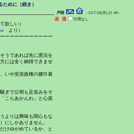
るために（続き）
戸田
- 15/7/20(月) 21:49 -
引用なし
て欲しい）
より）
ml
ーーーーーーーーーーー
そうであれば先に憲法を
方には全く納得できませ
、いや安倍政権の腰巾着
騒ぎで公明も足並みをそ
「こらあかんわ」と心底
うよりは興味も関心もな
）にしかありません。
だけゆがめているか、と