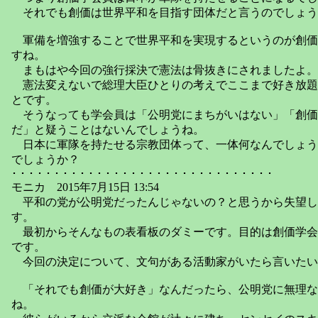
それでも創価は世界平和を目指す団体だと言うのでしょう
軍備を増強することで世界平和を実現するというのが創価
すね。
まもはや今回の強行採決で憲法は骨抜きにされましたよ。
憲法変えないで総理大臣ひとりの考えでここまで好き放題
とです。
そうなっても学会員は「公明党にまちがいはない」「創価
だ」と疑うことはないんでしょうね。
日本に軍隊を持たせる宗教団体って、一体何なんでしょう
でしょうか？
･ ･ ･ ･ ･ ･ ･ ･ ･ ･ ･ ･ ･ ･ ･ ･ ･ ･ ･ ･ ･ ･ ･ ･ ･ ･ ･ ･ ･ ･ ･
モニカ 2015年7月15日 13:54
平和の党が公明党だったんじゃないの？と思うから失望し
す。
最初からそんなもの表看板のダミーです。目的は創価学会
です。
今回の決定について、文句がある活動家がいたら言いたい
「それでも創価が大好き」なんだったら、公明党に無理な
ね。