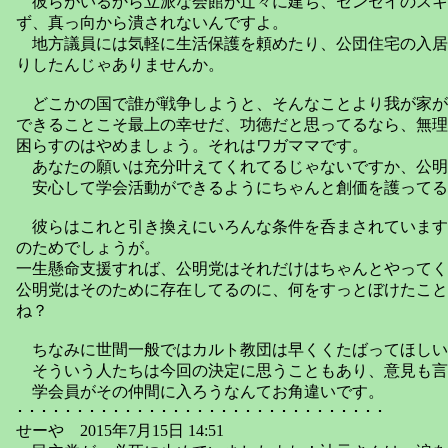
彼らがいるから立派な会館が辻々に建ち、センセイのスキ
ず、真っ向から潰されないんですよ。
地方議員には気軽に生活保護を頼めたり、公団住宅の入居
りしたんじゃありませんか。
どこかの国で誰が戦争しようと、そんなことより我が家が
できることこそ最上の幸せだ、功徳だと思ってるなら、無理
困らすのはやめましょう。それはワガママです。
あなたの願いは充分叶えてくれてるじゃないですか、公明
安心して学会活動ができるようにちゃんと創価を護ってる
彼らはこれと引き換えにいろんな条件を呑まされています
のためでしょうが。
一生懸命支援すれば、公明党はそれだけはちゃんとやってく
公明党はそのために存在してるのに、何をすっとぼけたこと
ね？
ちなみに世間一般ではカルト教団は早くくたばってほしい
そういう人たちは今回の決定に思うこともあり、意見も言
学会員がその仲間に入ろうなんてお角違いです。
･ ･ ･ ･ ･ ･ ･ ･ ･ ･ ･ ･ ･ ･ ･ ･ ･ ･ ･ ･ ･ ･ ･ ･ ･ ･ ･ ･ ･ ･ ･
せーや 2015年7月15日 14:51