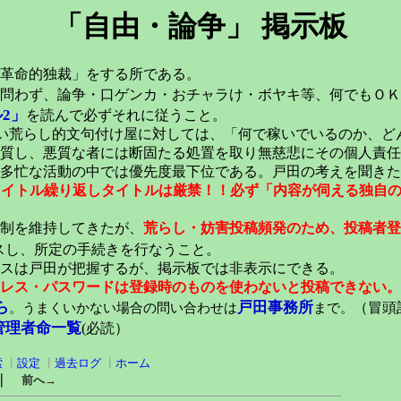
「自由・論争」 掲示板
革命的独裁」をする所である。
問わず、論争・口ゲンカ・おチャラけ・ボヤキ等、何でもＯＫ
2」
を読んで必ずそれに従うこと。
い荒らし的文句付け屋に対しては、「何で稼いでいるのか、ど
質し、悪質な者には断固たる処置を取り無慈悲にその個人責任
多忙な活動の中では優先度最下位である。戸田の考えを聞きた
元タイトル繰り返しタイトルは厳禁！！必ず「内容が伺える独自
稿制を維持してきたが、
荒らし・妨害投稿頻発のため、投稿者登
スし、所定の手続きを行なうこと。
スは戸田が把握するが、掲示板では非表示にできる。
レス・パスワードは登録時のものを使わないと投稿できない。
ら
戸田事務所
。うまくいかない場合の問い合わせは
まで。
（冒頭記
管理者命一覧
(必読）
索
┃
設定
┃
過去ログ
┃
ホーム
｜
前へ→