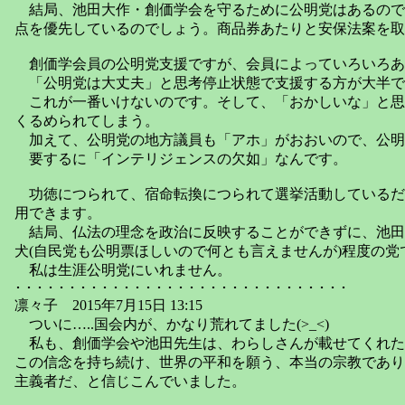
結局、池田大作・創価学会を守るために公明党はあるので
点を優先しているのでしょう。商品券あたりと安保法案を取
創価学会員の公明党支援ですが、会員によっていろいろあ
「公明党は大丈夫」と思考停止状態で支援する方が大半で
これが一番いけないのです。そして、「おかしいな」と思
くるめられてしまう。
加えて、公明党の地方議員も「アホ」がおおいので、公明
要するに「インテリジェンスの欠如」なんです。
功徳につられて、宿命転換につられて選挙活動しているだ
用できます。
結局、仏法の理念を政治に反映することができずに、池田
犬(自民党も公明票ほしいので何とも言えませんが)程度の党
私は生涯公明党にいれません。
･ ･ ･ ･ ･ ･ ･ ･ ･ ･ ･ ･ ･ ･ ･ ･ ･ ･ ･ ･ ･ ･ ･ ･ ･ ･ ･ ･ ･ ･ ･
凛々子 2015年7月15日 13:15
ついに…..国会内が、かなり荒れてました(>_<)
私も、創価学会や池田先生は、わらしさんが載せてくれた
この信念を持ち続け、世界の平和を願う、本当の宗教であり
主義者だ、と信じこんでいました。