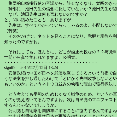
集団的自衛権行使の容認から、許せなくなり、覚醒のきっ
幹部に、池田先生の信念に反していないか？池田先生が認
なぜ、池田先生は何も言わないのですか？
と、問い詰めたことも、ありますが、
先生は、すべてわかっていらっしゃるのよ、心配しないで
（苦笑）
そのおかげで、ネットを見ることになり、覚醒と宗教を利
知ったのですがね。
それにしても、ほんとに、どこが歯止め役なの？？与党単
世間から鼻で笑われてますよ。公明党。
･ ･ ･ ･ ･ ･ ･ ･ ･ ･ ･ ･ ･ ･ ･ ･ ･ ･ ･ ･ ･ ･ ･ ･ ･ ･ ･ ･ ･ ･
signifie 2015年7月15日 13:24
安倍政権は中国が日本を武装攻撃してくるという前提で自
うな法案を押し通したわけで「とにかく先制攻撃しないとや
もいいのか」というネトウヨ並みの幼稚な理由で強行採決し
どう考えても平和のためじゃなく戦争のため、というか軍
うのが見え透いてるんですよね。次は自民党のマニフェスト
するんじゃないでしょうか。
公明党も自衛隊を国防軍にすることに協力するんですよね
つまり創価学会員は日本が軍隊を持たせることになるでし