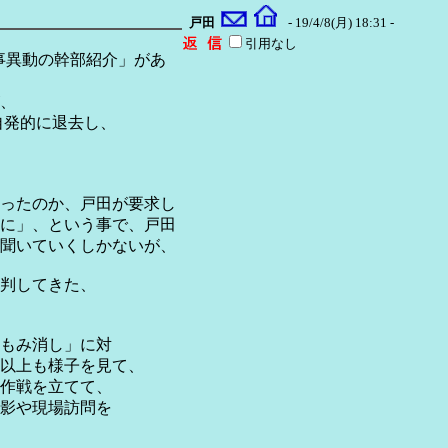
戸田
- 19/4/8(月) 18:31 -
引用なし
人事異動の幹部紹介」があ
、
発的に退去し、
ったのか、戸田が要求し
に」、という事で、戸田
聞いていくしかないが、
批判してきた、
正もみ消し」に対
以上も様子を見て、
」作戦を立てて、
撮影や現場訪問を