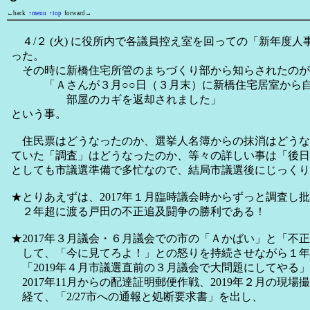
←back
↑menu
↑top
forward→
４/２ (火) に役所内で各議員控え室を回っての「新年度
った。
その時に新橋住宅所管のまちづくり部から知らされたのが
「Ａさんが３月○○日（３月末）に新橋住宅居室から自
部屋のカギを返却されました」
という事。
住民票はどうなったのか、選挙人名簿からの抹消はどうな
ていた「調査」はどうなったのか、等々の詳しい事は「後日
としても市議選準備で多忙なので、結局市議選後にじっくり
★とりあえずは、2017年１月臨時議会時からずっと調査し
２年超に渡る戸田の不正追及闘争の勝利である！
★2017年３月議会・６月議会での市の「Ａかばい」と「不
して、「今に見てろよ！」との怒りを持続させながら１年
「2019年４月市議選直前の３月議会で大問題にしてやる
2017年11月からの配達証明郵便作戦、2019年２月の現場
経て、「2/27市への通報と処断要求書」を出し、