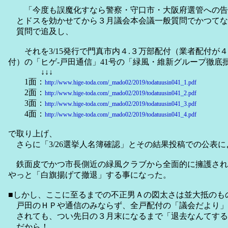
「今度も誤魔化すなら警察・守口市・大阪府選管への告
とドスを効かせてから３月議会本会議一般質問でかつてな
質問で追及し、
それを3/15発行で門真市内４.３万部配付（業者配付が４万
付）の「ヒゲ-戸田通信」41号の「緑風・維新グループ徹底
↓↓↓
1面：
http://www.hige-toda.com/_mado02/2019/todatuusin041_1.pdf
2面：
http://www.hige-toda.com/_mado02/2019/todatuusin041_2.pdf
3面：
http://www.hige-toda.com/_mado02/2019/todatuusin041_3.pdf
4面：
http://www.hige-toda.com/_mado02/2019/todatuusin041_4.pdf
で取り上げ、
さらに「3/26選挙人名簿確認」とその結果投稿での公表に
鉄面皮でかつ市長側近の緑風クラブから全面的に擁護され
やっと「白旗揚げて撤退」する事になった。
■しかし、ここに至るまでの不正男Ａの図太さは並大抵のも
戸田のＨＰや通信のみならず、全戸配付の「議会だより」
されても、つい先日の３月末になるまで「退去なんてする
だから！