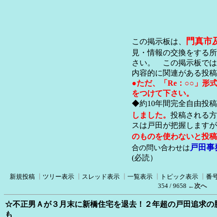
門真市
この掲示板は、
見・情報の交換をする所
さい。 この掲示板では
内容的に関連がある投稿
●ただ、「Re：○○」
をつけて下さい。
◆約10年間完全自由投
しました。
投稿される方
スは戸田が把握します
のものを使わないと投稿
戸田事
合の問い合わせは
(必読）
新規投稿
┃
ツリー表示
┃
スレッド表示
┃
一覧表示
┃
トピック表示
┃
番
354 / 9658
←次へ
☆不正男Ａが３月末に新橋住宅を退去！２年超の戸田追求の
も