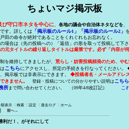
ちょいマジ掲示板
及び守口市ネタを中心に
、
各地の議会や自治体ネタなどを
、
「掲示板のルール1」
「掲示板のルール2」
です。詳しくは
戸田の命令が絶対であることをくれぐれもお忘れなく。
の場合は（先の投稿への）「返信」の形を取って投稿して下さ
形式の元タイトルの繰り返しタイトルは厳禁です。必ず「内容が
稿制を維持してきましたが、
荒らし・妨害投稿頻発のため、やむ
こちら
は
にアクセスし、所定の手続きを行なってください。 
が、掲示板では非表示にできます。
◆投稿者名・メールアドレ
こちら
できません。
登録・投稿についての分かりやすい説明は
務所
こ
まで問い合わせてください。
（09年4/8改訂記）
号順表示
┃
検索
┃
設定
┃
過去ログ
┃
ホーム
｜
前へ→
勝利だ！、がそれにして