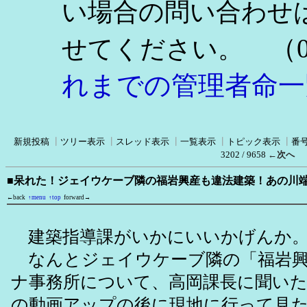
い場合の問い合わせ
（0
せてください。
れまでの管理者命一
新規投稿
┃
ツリー表示
┃
スレッド表示
┃
一覧表示
┃
トピック表示
┃
番
3202 / 9658
←次へ
■呆れた！ジェイウケーブ隣の福岩興産も違法建築！あの川
←back
↑menu
↑top
forward→
建築指導課がいかにいいかげんか
なんとジェイウケーブ隣の「福岩興
ナ事務所について、高岡課長に聞いた
の動画アップの後に現地に行って見