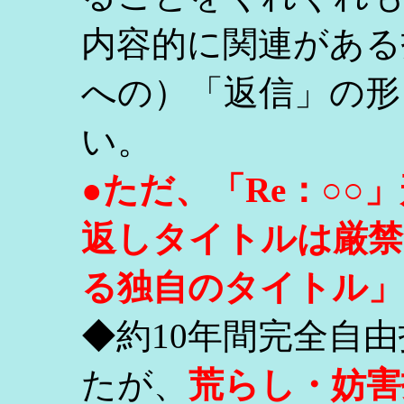
内容的に関連がある
への）「返信」の形
い。
●ただ、「Re：○
返しタイトルは厳禁
る独自のタイトル」
◆約10年間完全自
たが、
荒らし・妨害