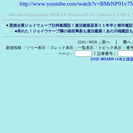
http://www.youtube.com/watch?v=BMrNP91v7
<Mozilla/4.0 (compatible; MSIE 8.0; Windows NT 5.1; Trident/4.0; GTB7.5;
▼
悪徳企業ジェイウェーブ社特集開設！違法建築居直り１年半と都市建設
■呆れた！ジェイウケーブ隣の福岩興産も違法建築！あの川端建設
｜
3202 / 9658
←次へ
前へ
新規投稿
┃
ツリー表示
┃
スレッド表示
┃
一覧表示
┃
トピック表示
┃
番
┃
ページ：
記事番号：
(SS)C-BOARD v3.8(とほほ改v