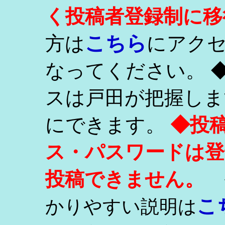
く投稿者登録制に移
こちら
方は
にアク
なってください。 
スは戸田が把握しま
にできます。
◆投
ス・パスワードは登
投稿できません。
こ
かりやすい説明は