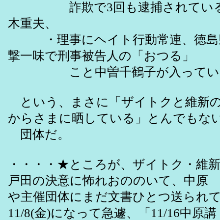
詐欺で3回も逮捕されている
木重夫、
・理事にヘイト行動常連、徳島県
撃一味で刑事被告人の「おつる」
こと中曽千鶴子が入ってい
という、まさに「ザイトクと維新の
からさまに晒している」とんでもな
団体だ。
・・・・★ところが、ザイトク・維
戸田の決意に怖れおののいて、中原
や主催団体にまだ文書ひとつ送られ
11/8(金)になって急遽、「11/16中原講