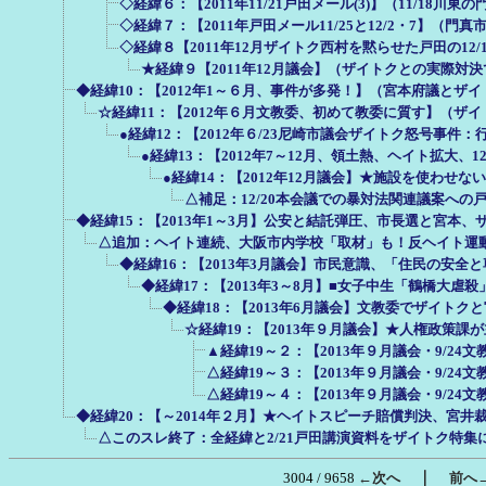
◇経緯６：【2011年11/21戸田メール(3)】（11/18川
◇経緯７：【2011年戸田メール11/25と12/2・7】（
◇経緯８【2011年12月ザイトク西村を黙らせた戸田の12
★経緯９【2011年12月議会】（ザイトクとの実際対
◆経緯10：【2012年1～６月、事件が多発！】（宮本府議とザ
☆経緯11：【2012年６月文教委、初めて教委に質す】（ザ
●経緯12：【2012年６/23尼崎市議会ザイトク怒号事件
●経緯13：【2012年7～12月、領土熱、ヘイト拡大、
●経緯14：【2012年12月議会】★施設を使わせ
△補足：12/20本会議での暴対法関連議案へ
◆経緯15：【2013年1～3月】公安と結託弾圧、市長選と宮本
△追加：ヘイト連続、大阪市内学校「取材」も！反ヘイト運
◆経緯16：【2013年3月議会】市民意識、「住民の安全
◆経緯17：【2013年3～8月】■女子中生「鶴橋大
◆経緯18：【2013年6月議会】文教委でザイト
☆経緯19：【2013年９月議会】★人権政策
▲経緯19～２：【2013年９月議会・9/2
△経緯19～３：【2013年９月議会・9/2
△経緯19～４：【2013年９月議会・9/2
◆経緯20：【～2014年２月】★ヘイトスピーチ賠償判決、宮井裁
△このスレ終了：全経緯と2/21戸田講演資料をザイトク特集
｜
3004 / 9658
←次へ
前へ