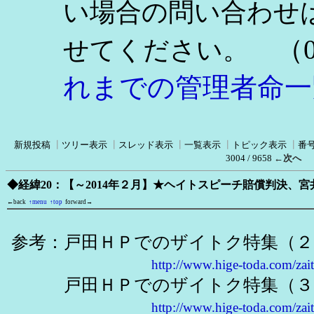
い場合の問い合わせ
（0
せてください。
れまでの管理者命一
新規投稿
┃
ツリー表示
┃
スレッド表示
┃
一覧表示
┃
トピック表示
┃
番
3004 / 9658
←次へ
◆経緯20：【～2014年２月】★ヘイトスピーチ賠償判決、宮井
←back
↑menu
↑top
forward→
参考：戸田ＨＰでのザイトク特集（２
http://www.hige-toda.com/zai
戸田ＨＰでのザイトク特集（３
http://www.hige-toda.com/zai