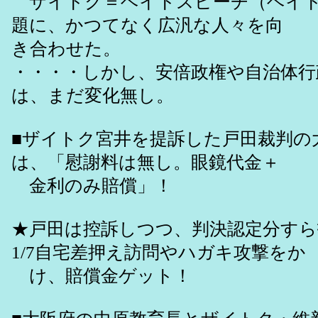
ザイトク＝ヘイトスピーチ（ヘイト
題に、かつてなく広汎な人々を向
き合わせた。
・・・・しかし、安倍政権や自治体行
は、まだ変化無し。
■ザイトク宮井を提訴した戸田裁判の
は、「慰謝料は無し。眼鏡代金＋
金利のみ賠償」！
★戸田は控訴しつつ、判決認定分す
1/7自宅差押え訪問やハガキ攻撃をか
け、賠償金ゲット！