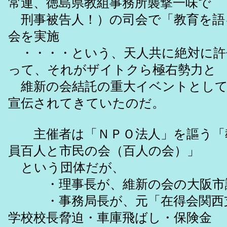
常連、徳島県教組事務所襲撃一味で
刑事被告人！）の司会で「教育を語る」
会を実施
・・・・という、天人共に絶対に許
って、それがザイトクら極右勢力と
維新の会結託の重大イベントとして
宣伝されてきていたのだ。
主催者は「ＮＰＯ法人」を謳う「
員百人と市民の会（百人の会）」
という団体だが、
・理事長が、維新の会の大阪市議
・事務局長が、元「在得会関西支
学校校長脅迫・車庫飛ばし・保険金