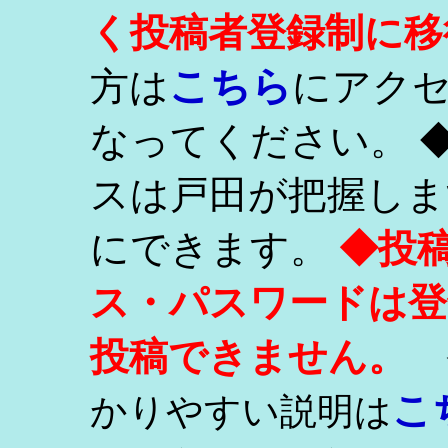
く投稿者登録制に移
こちら
方は
にアク
なってください。 
スは戸田が把握しま
にできます。
◆投
ス・パスワードは登
投稿できません。
こ
かりやすい説明は