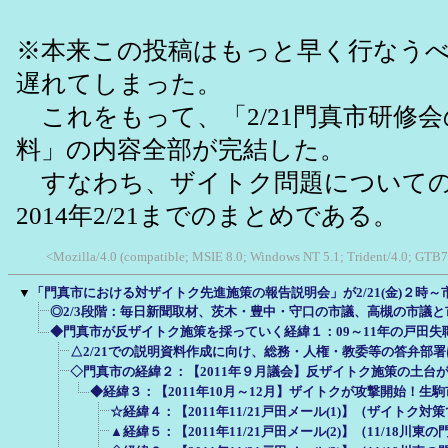
※本来この投稿はもっと早く行なう
遅れてしまった。
これをもって、「2/21門真市研修
料」の内容全部が完結した。
すなわち、ザイトク問題についての、
2014年2/21までのまとめである。
<Mozilla/4.0 (compatible; MSIE 8.0; Windows NT 5.1; Trident/4.0; GTB7
▼
「門真市における対ザイトク先進施策の報告説明会」が2/21(金)２時
◎2/3段階：毎日新聞取材、茨木・豊中・守口の市議、高槻の市議
◆門真市が反ザイトク施策を採っていく経緯１：09～11年の戸田失
△2/21での説明資料作成に向け、総務・人権・教委等の答弁部
◇門真市の経緯２：【2011年９月議会】反ザイトク施策の土台
◆経緯３：【2011年10月～12月】ザイトクが攻撃開始！生
☆経緯４：【2011年11/21戸田メール(1)】（ザイトク
▲経緯５：【2011年11/21戸田メール(2)】（11/18川