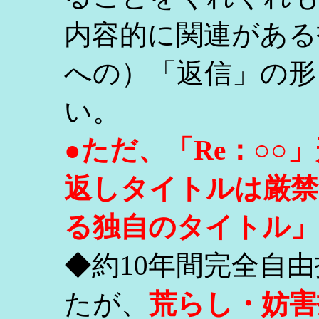
内容的に関連がある
への）「返信」の形
い。
●ただ、「Re：○
返しタイトルは厳禁
る独自のタイトル」
◆約10年間完全自
たが、
荒らし・妨害