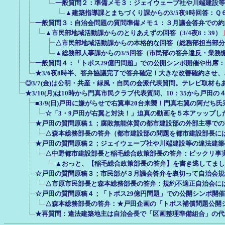
一般質問２：準備メモ３：ジェイウェーブ社や川端建設等
▲建築指導課とまちづくり課からの3/5夜9時回答：Ｑ
一般質問３：自治会問題の質問準備メモ１：３月議会答弁での約
▲市民部地域活動課からのとりあえずの回答（3/4夜8：39）
△市民部地域活動課からの本格的な回答（総務部担当部分は除
▲総務部人事課からの3/5回答（市民部の答弁違反・業務
一般質問４：「トポス29億円問題」での公開シンポ開催や出席
★3/6夜8時半、答弁協議完了で答弁確定！大きな改善確約させ
◎3/7(金)は公明・共産・緑風・自民の会派代表質問。テレビ取材も
★3/10(月)は10時から門真市民クラブ代表質問、10：35から戸田
■3/9(日)戸田に嫌がらせで右翼車20台来襲！門真右翼の阿だち
☆「3・9戸田が右翼と対決！」迫真の動画を５本アッップし
★戸田の質問原稿１；腐敗無能体質の都市建設部の外部主導での
△森本総務部長の答弁（都市建設部の問題を都市建設部長に
★戸田の質問原稿２；ジェイウェーブ社や川端建設等の違法建築
△中野都市建設部長と稲毛総合政策部長の答弁：ビックリ事
▲おっと、【稲毛総合政策部長の答弁】を書き逃してまし
☆戸田の質問原稿３；市民部が３月議会答弁を裏切って自治会規
△市原市民部長と森本総務部長の答弁：規約不適正自治会に
☆戸田の質問原稿４；「トポス29億円問題」での公開シンポ開
△森本総務部長の答弁：★戸田企画の「トポス補償問題公開
★再質問：違法建築地主は自治会長で「区画整理準備組合」の代