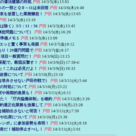
の違法建築の対処
戸田
14/3/5(水) 13:01
６の一部とＱ９～11は未回答
戸田
14/3/6(木) 6:40
束を放置した業務懈怠！
戸田
14/3/5(水) 13:05
戸田
14/3/5(水) 13:19
く）3/5：11：56
戸田
14/3/5(水) 13:45
懈怠問題について）
戸田
14/3/5(水) 16:29
：準備メモ１
戸田
14/3/5(水) 13:09
、エッと驚く事実も発掘
戸田
14/3/7(金) 8:12
あり！29億円問題で
戸田
14/3/7(金) 8:17
の４項目一般質問だ！
戸田
14/3/9(日) 13:15
氏采配で。断固反撃す！
戸田
14/3/9(日) 17:58
≪
た！これは必見だよ！
戸田
14/3/9(日) 18:33
改善について
戸田
14/3/10(月) 23:16
は答弁させない戸田作戦で）
戸田
14/3/11(火) 5:44
の対処について
戸田
14/3/10(月) 23:22
実や画期的進展も！
戸田
14/3/11(火) 6:11
た！ 「庁内協働体制」を確約
戸田
14/3/12(水) 3:26
約適正化業務を放棄して
戸田
14/3/10(月) 23:28
は補助出さないと明言！
戸田
14/3/11(火) 7:59
催や出席について
戸田
14/3/10(月) 23:39
シンポ」に参加姿勢を表明！
戸田
14/3/11(火) 8:18
表だ！補助停止すべし！
戸田
14/3/11(火) 5:01