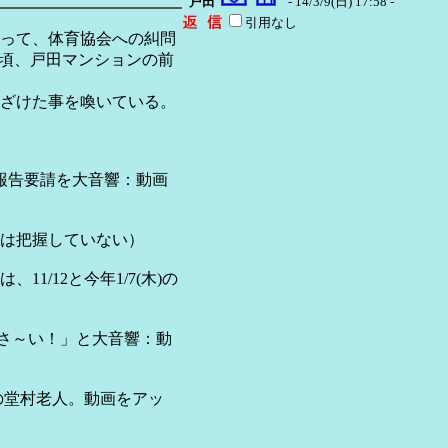
戸田
- 14/3/9(日) 17:58 -
引用なし
って、体育協会への糾問
15頃、戸田マンションの前
ざけた事を喚いている。
調査報告要請を大音響：動画
把握していない）
/12と今年1/7(木)の
下さ～い！」と大音響：動
の堂村老人。動画をアッ