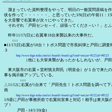
溜まっていた資料整理をやって、明日の一般質問原稿を作
状を作って・・・・・・、と思っていた3/9(日)の午前11：
を大音響で右翼車が次々にやってきた。
それぞれ「戸田センセ～イ、頑張ってくださ～い！」とふ
昨年11/17(日)に右翼車18台来襲以来の大事件だ。
↓↓↓
■11/17(日)右翼が18台！トポス問題で市長糾弾と戸田に
３
http://www.hige-toda.com/x/c-board/c-board.cgi?cmd=one;no=8123;id=#8123
（他にも大挙来襲があったかもしれないが、戸田は
東大阪市の右翼＝堂村慎太郎氏（明皇会）が１台で来たのは、11
事を掲示板アップしている。
↓↓↓
△11/12に右翼が1台来て「戸田先生！トポス問題を調べて
画
http://www.hige-toda.com/x/c-board/c-board.cgi?cmd=one;no=8122;id=#8122
1/9昼に戸田が事務所前で右翼街宣車と対応！相手は東大阪
プ！
戸田 - 14/1/10(金)