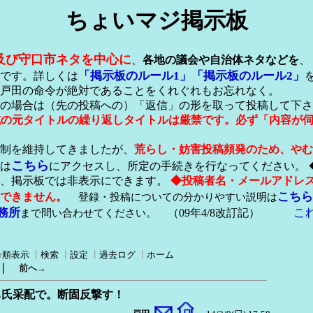
ちょいマジ掲示板
及び守口市ネタを中心に
、
各地の議会や自治体ネタなどを
、
「掲示板のルール1」
「掲示板のルール2」
です。詳しくは
戸田の命令が絶対であることをくれぐれもお忘れなく。
の場合は（先の投稿への）「返信」の形を取って投稿して下さ
形式の元タイトルの繰り返しタイトルは厳禁です。必ず「内容が
稿制を維持してきましたが、
荒らし・妨害投稿頻発のため、やむ
こちら
は
にアクセスし、所定の手続きを行なってください。 
が、掲示板では非表示にできます。
◆投稿者名・メールアドレ
こちら
できません。
登録・投稿についての分かりやすい説明は
務所
こ
まで問い合わせてください。
（09年4/8改訂記）
号順表示
┃
検索
┃
設定
┃
過去ログ
┃
ホーム
｜
前へ→
だち氏采配で。断固反撃す！