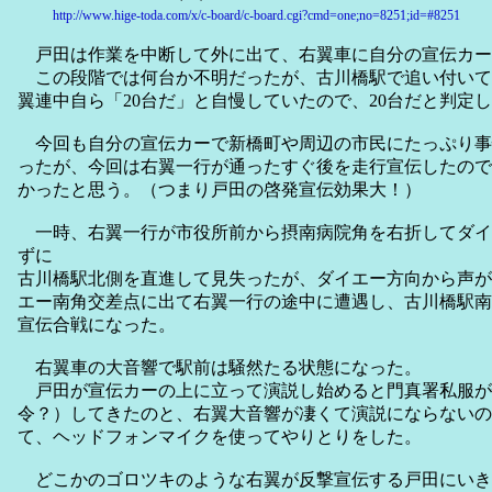
http://www.hige-toda.com/x/c-board/c-board.cgi?cmd=one;no=8251;id=#8251
戸田は作業を中断して外に出て、右翼車に自分の宣伝カー
この段階では何台か不明だったが、古川橋駅で追い付いて
翼連中自ら「20台だ」と自慢していたので、20台だと判定
今回も自分の宣伝カーで新橋町や周辺の市民にたっぷり事
ったが、今回は右翼一行が通ったすぐ後を走行宣伝したので
かったと思う。（つまり戸田の啓発宣伝効果大！）
一時、右翼一行が市役所前から摂南病院角を右折してダイ
ずに
古川橋駅北側を直進して見失ったが、ダイエー方向から声が
エー南角交差点に出て右翼一行の途中に遭遇し、古川橋駅南
宣伝合戦になった。
右翼車の大音響で駅前は騒然たる状態になった。
戸田が宣伝カーの上に立って演説し始めると門真署私服が
令？）してきたのと、右翼大音響が凄くて演説にならないの
て、ヘッドフォンマイクを使ってやりとりをした。
どこかのゴロツキのような右翼が反撃宣伝する戸田にいき