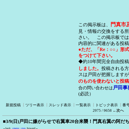
門真市
この掲示板は、
見・情報の交換をする所
さい。 この掲示板では
内容的に関連がある投稿
●ただ、「Re：○○」
をつけて下さい。
◆約10年間完全自由投
しました。
投稿される方
スは戸田が把握します
のものを使わないと投稿
戸田事
合の問い合わせは
(必読）
新規投稿
┃
ツリー表示
┃
スレッド表示
┃
一覧表示
┃
トピック表示
┃
番
2975 / 9658
←次へ
■3/9(日)戸田に嫌がらせで右翼車20台来襲！門真右翼の阿
←back
↑menu
↑top
forward→