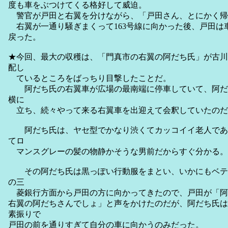
度も車をぶつけてくる格好して威迫。
警官が戸田と右翼を分けながら、「戸田さん、とにかく帰
右翼が一通り騒ぎまくって163号線に向かった後、戸田は
戻った。
★今回、最大の収穫は、「門真市の右翼の阿だち氏」が古川
配し
ているところをばっちり目撃したことだ。
阿だち氏の右翼車が広場の最南端に停車していて、阿だ
横に
立ち、続々やって来る右翼車を出迎えて会釈していたのだ
阿だち氏は、ヤセ型でかなり渋くてカッコイイ老人であ
てロ
マンスグレーの髪の物静かそうな男前だからすぐ分かる。
その阿だち氏は黒っぽい行動服をまとい、いかにもベテ
の三
菱銀行方面から戸田の方に向かってきたので、戸田が「阿
右翼の阿だちさんでしょ」と声をかけたのだが、阿だち氏は
素振りで
戸田の前を通りすぎて自分の車に向かうのみだった。