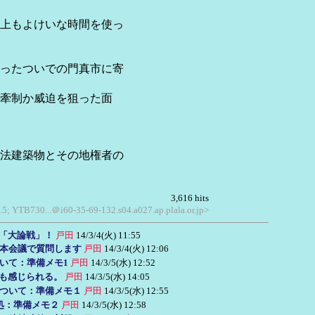
上もよけいな時間を使っ
ったついでの門真市に寄
牽制か威迫を狙った面
法建築物とその地権者の
3,616 hits
.5; YTB730...＠i60-35-69-132.s04.a027.ap.plala.or.jp>
に「大論戦」！
戸田
14/3/4(火) 11:55
)本会議で質問します
戸田
14/3/4(火) 12:06
いて：準備メモ1
戸田
14/3/5(水) 12:52
足も感じられる。
戸田
14/3/5(水) 14:05
ついて：準備メモ１
戸田
14/3/5(水) 12:55
処：準備メモ２
戸田
14/3/5(水) 12:58