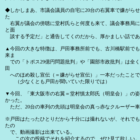
◆しかしまあ、市議会議員の自宅に20台の右翼車で嫌がら
た
右翼が議会の傍聴に堂村氏らと何度も来て、議会事務局に
と面
談する予定だ」と通告してくのだから、厚かましい話で
▲今回の大きな特徴は、戸田事務所前でも、古川橋駅前でも
来ま
での「トポス29億円問題批判」や「園部市政批判」は全く
田
へのほめ殺し宣伝（＝嫌がらせ宣伝）」一本だったことで
（少なくとも戸田が聞いていた限りでは）
▼今回、「東大阪市の右翼＝堂村慎太郎氏（明皇会）」の姿
かった。
ただ、20台の車列の先頭は明皇会の真っ赤なクルーザー車
※戸田はたったひとりだから十分には撮れないが、それでも
たの
で、動画撮影は出来ている。
この次の投稿でそれを紹介するので、ぜひ見て欲しい。