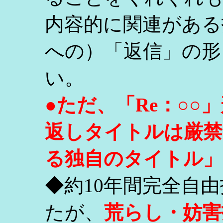
内容的に関連がある
への）「返信」の形
い。
●ただ、「Re：○
返しタイトルは厳禁
る独自のタイトル」
◆約10年間完全自
たが、
荒らし・妨害