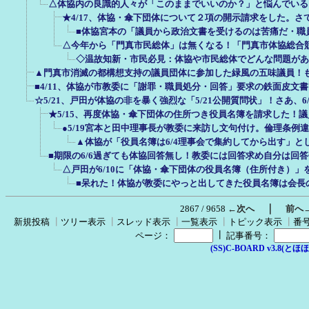
△体協内の良識的人々が「このままでいいのか？」と悩んでいる
★4/17、体協・傘下団体について２項の開示請求をした。さ
■体協宮本の「議員から政治文書を受けるのは苦痛だ・職
△今年から「門真市民総体」は無くなる！「門真市体協総合
◇温故知新・市民必見：体協や市民総体でどんな問題があ
▲門真市消滅の都構想支持の議員団体に参加した緑風の五味議員！
■4/11、体協が市教委に「謝罪・職員処分・回答」要求の鉄面皮文
☆5/21、戸田が体協の非を暴く強烈な「5/21公開質問状」！さあ、6
★5/15、再度体協・傘下団体の住所つき役員名簿を請求した！
●5/19宮本と田中理事長が教委に来訪し文句付け。倫理条例
▲体協が「役員名簿は6/4理事会で集約してから出す」と
■期限の6/6過ぎても体協回答無し！教委には回答求め自分は回
△戸田が6/10に「体協・傘下団体の役員名簿（住所付き）」
■呆れた！体協が教委にやっと出してきた役員名簿は会長
｜
2867 / 9658
←次へ
前へ
新規投稿
┃
ツリー表示
┃
スレッド表示
┃
一覧表示
┃
トピック表示
┃
番
┃
ページ：
記事番号：
(SS)C-BOARD v3.8(とほほ改v