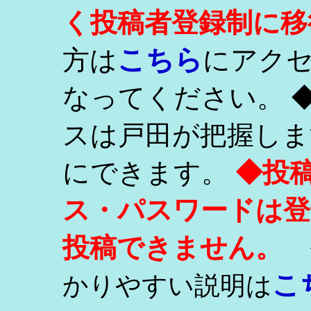
く投稿者登録制に移
こちら
方は
にアク
なってください。 
スは戸田が把握しま
にできます。
◆投
ス・パスワードは登
投稿できません。
こ
かりやすい説明は