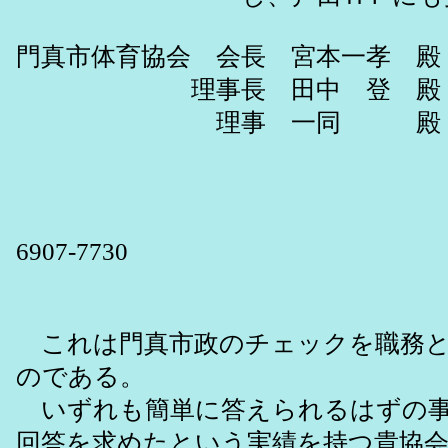
門真市体育協会 会長 宮本一孝 殿
理事長 田中 登 殿
理事 一同 殿
門真市議 戸
：門真市新橋町1
電話：06-6907-
6907-7730
メー
これは門真市政のチェックを職務と
のである。
いずれも簡単に答えられるはずの事
回答を求めたという実績を持つ貴協会