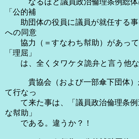
なるほど議員政治倫理条例総体は
「公的補
助団体の役員に議員が就任する事」
への同意
協力（＝すなわち幇助）があって
「理屈」
は、全くタワケタ詭弁と言う他な
貴協会（および一部傘下団体）が
て行なっ
て来た事は、「議員政治倫理条例違
な幇助」
である。違うか？！