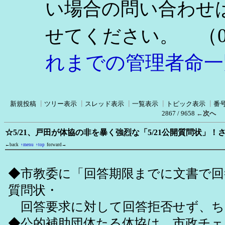
い場合の問い合わせ
（0
せてください。
れまでの管理者命一
新規投稿
┃
ツリー表示
┃
スレッド表示
┃
一覧表示
┃
トピック表示
┃
番
2867 / 9658
←次へ
☆5/21、戸田が体協の非を暴く強烈な「5/21公開質問状」！
←back
↑menu
↑top
forward→
◆市教委に「回答期限までに文書で回
質問状・
回答要求に対して回答拒否せず、ち
◆公的補助団体たる体協は、市政チ