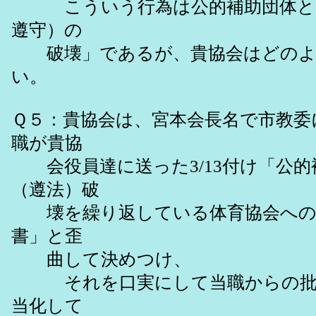
こういう行為は公的補助団体とし
遵守）の
破壊」であるが、貴協会はどのよ
い。
Ｑ５：貴協会は、宮本会長名で市教委に
職が貴協
会役員達に送った3/13付け「公的
（遵法）破
壊を繰り返している体育協会への糾
書」と歪
曲して決めつけ、
それを口実にして当職からの批判
当化して