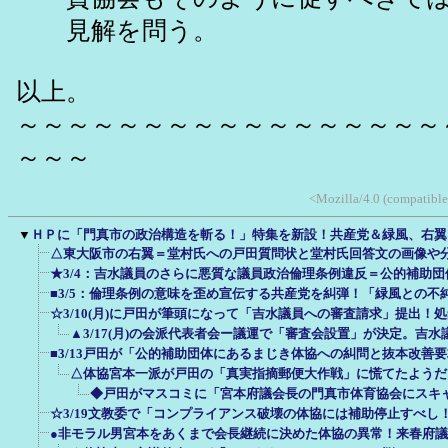
見解を問う。
以上。
～～～～～～～～～～～～～～～～～
～～～
<Mozilla/4.0 (compatible
▼
ＨＰに「門真市の政治構造を斬る！」特集を新設！共産党＆緑風、右翼
△東大阪市の右翼＝堂村氏への戸田質問状と堂村氏回答文の画像や
★3/4：吉水議員のさらに悪質な議員政治倫理条例違反＝公的補助
■3/5：倫理条例の意味を歪め宣伝する共産党を糾弾！「緑風との不
☆3/10(月)に戸田が筆頭になって「吉水議員への審査請求」提出！
▲3/17(月)の会派代表者会ー議運で「審査会設置」が決定。吉
■3/13戸田が「公的補助団体にあるまじき体協への糾問と抜本改善
△体協宮本一派が戸田の「真実指摘郵便大作戦」に慌てたようだ
◆戸田がマスコミに「宮本府議会長の門真市体育協会にスキャン
☆3/19文教委で「コンプライアンス破壊の体協には補助停止すべし
●非モラル男宮本をあくまで会長継続に決めた体協の異常！来春府