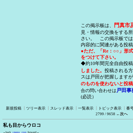
門真市
この掲示板は、
見・情報の交換をする所
さい。 この掲示板では
内容的に関連がある投稿
●ただ、「Re：○○」
をつけて下さい。
◆約10年間完全自由投
しました。
投稿される方
スは戸田が把握します
のものを使わないと投稿
戸田事
合の問い合わせは
(必読）
新規投稿
┃
ツリー表示
┃
スレッド表示
┃
一覧表示
┃
トピック表示
┃
番
2799 / 9658
←次へ
私も目からウロコ
←back
↑menu
↑top
forward→