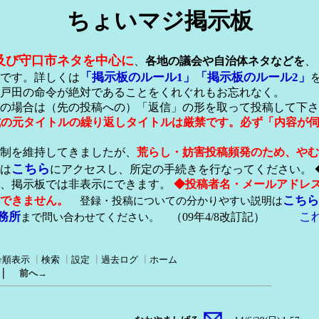
ちょいマジ掲示板
及び守口市ネタを中心に
、
各地の議会や自治体ネタなどを
、
「掲示板のルール1」
「掲示板のルール2」
です。詳しくは
戸田の命令が絶対であることをくれぐれもお忘れなく。
の場合は（先の投稿への）「返信」の形を取って投稿して下さ
形式の元タイトルの繰り返しタイトルは厳禁です。必ず「内容が
稿制を維持してきましたが、
荒らし・妨害投稿頻発のため、やむ
こちら
は
にアクセスし、所定の手続きを行なってください。 
が、掲示板では非表示にできます。
◆投稿者名・メールアドレ
こちら
できません。
登録・投稿についての分かりやすい説明は
務所
こ
まで問い合わせてください。
（09年4/8改訂記）
号順表示
┃
検索
┃
設定
┃
過去ログ
┃
ホーム
｜
前へ→