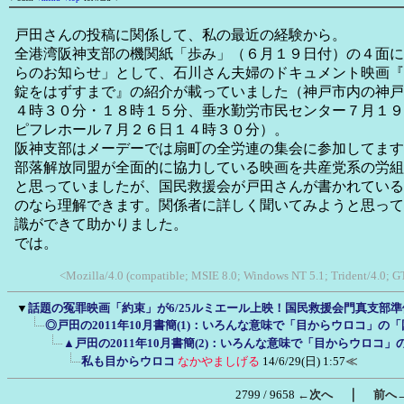
戸田さんの投稿に関係して、私の最近の経験から。
全港湾阪神支部の機関紙「歩み」（６月１９日付）の４面に
らのお知らせ」として、石川さん夫婦のドキュメント映画『
錠をはずすまで』の紹介が載っていました（神戸市内の神戸
４時３０分・１８時１５分、垂水勤労市民センター７月１９
ピフレホール７月２６日１４時３０分）。
阪神支部はメーデーでは扇町の全労連の集会に参加してます
部落解放同盟が全面的に協力している映画を共産党系の労組
と思っていましたが、国民救援会が戸田さんが書かれている
のなら理解できます。関係者に詳しく聞いてみようと思って
識ができて助かりました。
では。
<Mozilla/4.0 (compatible; MSIE 8.0; Windows NT 5.1; Trident/4.0;
▼
話題の冤罪映画「約束」が6/25ルミエール上映！国民救援会門真支部
◎戸田の2011年10月書簡(1)：いろんな意味で「目からウロコ」の
▲戸田の2011年10月書簡(2)：いろんな意味で「目からウロコ
私も目からウロコ
なかやましげる
14/6/29(日) 1:57
≪
｜
2799 / 9658
←次へ
前へ