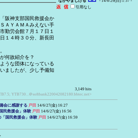
なかやましげる
- 14/6/29(日) 1:57 -
引用なし
「阪神支部国民救援会か
ＳＡＹＡＭＡみえない手
市勤労会館７月１７日１
日１４時３０分、新長田
。
が何故紹介を？
ような団体になっている
いましたが、少し予備知
3,149 hits
 GTB7.5; YTB730...＠softbank220042082180.bbtec.net>
準備会に感謝する
戸田
14/6/27(金) 16:27
「国民救援会」体験
戸田
14/6/27(金) 16:56
」の「国民救援会」体験
戸田
14/6/27(金) 16:59
→