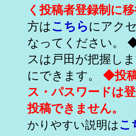
く投稿者登録制に移
こちら
方は
にアク
なってください。 
スは戸田が把握しま
にできます。
◆投
ス・パスワードは登
投稿できません。
こ
かりやすい説明は