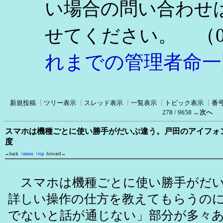
い場合の問い合わせ
（0
せてください。
れまでの管理者命一
新規投稿
┃
ツリー表示
┃
スレッド表示
┃
一覧表示
┃
トピック表示
┃
番
278 / 9658
←次へ
スマホは機種ごとに使い勝手がだいぶ違う。戸田のアイフォ
度
←back
↑menu
↑top
forward→
スマホは機種ごとに使い勝手がだい
詳しい操作の仕方を教えてもらうの
でないと話が通じない」部分が多々