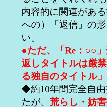
内容的に関連がある
への）「返信」の形
い。
●ただ、「Re：○
返しタイトルは厳禁
る独自のタイトル」
◆約10年間完全自
たが、
荒らし・妨害