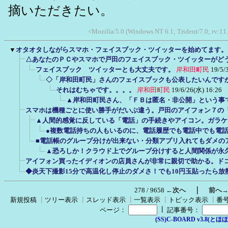
摘いただきたい。
<Mozilla/5.0 (Windows NT 6.1; Trident/7.0; rv:11
▼
オタオタしながらスマホ・フェイスブック・ツイッターを始めてます。
△あなたのＰＣやスマホで戸田のフェイスブック・ツイッターがど
フェイスブック ツイッターとも大丈夫です。
岸和田町民
19/5/
◇「岸和田町民」さんのフェイスブックも公表したいんです
それはむちゃです。。。。
岸和田町民
19/6/26(水) 16:26
▲岸和田町民さん、「ＦＢは匿名・非公開」という事
スマホは機種ごとに使い勝手がだいぶ違う。戸田のアイフォン７の
▲人間的感覚に反している「電話」の手続きやアイコン。ガラケ
●複数電話持ちの人もいるのに、電話履歴でも電話中でも電
■電話帳のグループ分けが出来ない・分類アプリ入れてもダメの
▲恐ろしか！クラウド上でグループ分けすると人間関係が永
アイフォン買ったイディオンの店員さんが非常に親切で助かる。ド
◆炎天下撮影15分で高温化し停止のダメさ！でも10円玉貼ったら放
｜
278 / 9658
←次へ
前へ
新規投稿
┃
ツリー表示
┃
スレッド表示
┃
一覧表示
┃
トピック表示
┃
番
┃
ページ：
記事番号：
(SS)C-BOARD v3.8(とほほ改v