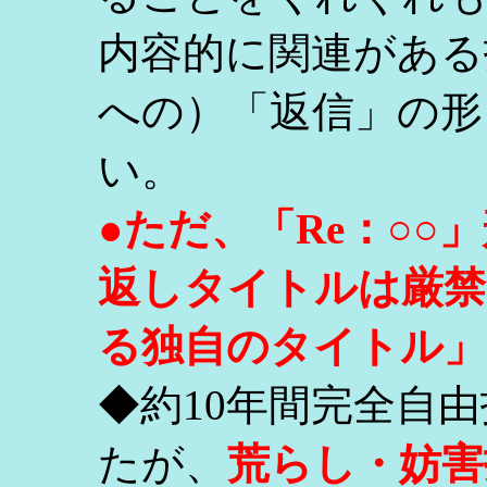
内容的に関連がある
への）「返信」の形
い。
●ただ、「Re：○
返しタイトルは厳禁
る独自のタイトル」
◆約10年間完全自
たが、
荒らし・妨害