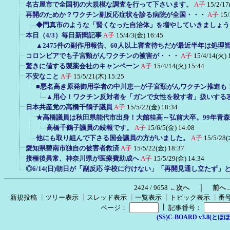
名古屋市で全国初の大規模な調査を行って下さいます。
A子
15/2/17
再開のためか？ワクチン副反応症状を診る病院が全国・・・
A子
15/
◆門真市のような「賢くなった自治体」を増やしていきましょう
本日（4/3）毎日新聞記事
A子
15/4/3(金) 16:45
▲2475件の副作用報告、60人以上審査待ちだが最近半年は処理
コロンビアでも子宮頸がんワクチンの被害が・・・
A子
15/4/14(火) 
驚きに値する製薬会社のキャンペーン
A子
15/4/14(火) 15:44
不安なこと
A子
15/5/21(木) 15:25
■悪名高き原発御用学者の中川恵一が子宮頸がんワクチン推進も
▲用心！ワクチン反対者を「ガンで女性を殺す者」扱いする
日本共産党の高橋千鶴子議員
A子
15/5/22(金) 18:34
★高橋議員は秋田県能代市出身！大館桂高～弘前大卒。99年青森
高橋千鶴子議員の続報です。
A子
15/6/5(金) 14:08
他にも取り組んで下さる国会議員の方がいました。
A子
15/5/28(
愛知県碧南市独自の被害者救済
A子
15/5/22(金) 18:37
接種後異常、神奈川県が医療費助成へ
A子
15/5/29(金) 14:34
◎6/14(日)朝日が「副反応 学校に行けない」「再開見通し立たず」
｜
2424 / 9658
←次へ
前へ
新規投稿
┃
ツリー表示
┃
スレッド表示
┃
一覧表示
┃
トピック表示
┃
番
┃
ページ：
記事番号：
(SS)C-BOARD v3.8(とほほ改v