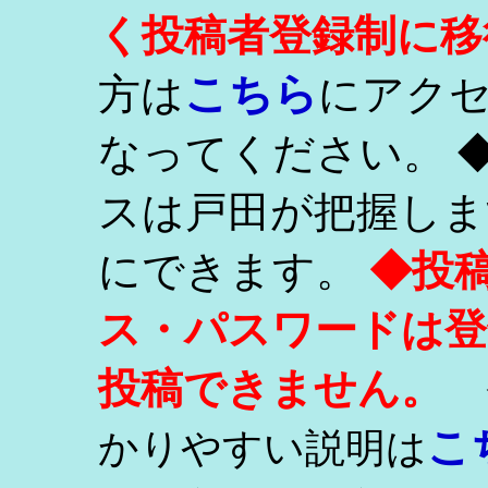
く投稿者登録制に移
こちら
方は
にアク
なってください。 
スは戸田が把握しま
にできます。
◆投
ス・パスワードは登
投稿できません。
こ
かりやすい説明は