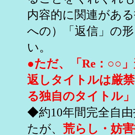
内容的に関連がある
への）「返信」の形
い。
●ただ、「Re：○
返しタイトルは厳禁
る独自のタイトル」
◆約10年間完全自
たが、
荒らし・妨害