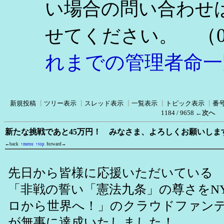
い場合の問い合わせ
（0
せてください。
れまでの管理者命一
新規投稿
┃
ツリー表示
┃
スレッド表示
┃
一覧表示
┃
トピック表示
┃
番
1184 / 9658
←次へ
新たな挑戦であと45万円！ みなさま、よろしくお願いしま
←back
↑menu
↑top
forward→
先日から皆様に応援いただいている
「非戦の誓い「憲法九条」の尊さをN
ロから世界へ！」のクラウドファン
が無事に達成いたしました！