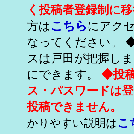
く投稿者登録制に移
こちら
方は
にアク
なってください。 
スは戸田が把握しま
にできます。
◆投
ス・パスワードは登
投稿できません。
こ
かりやすい説明は