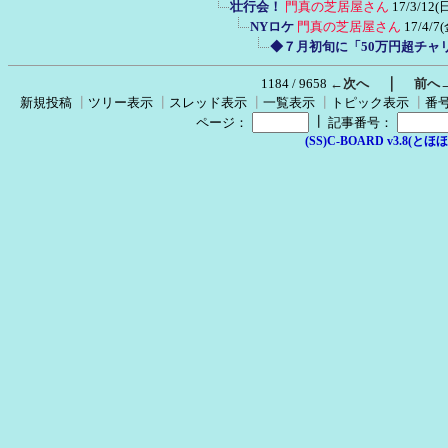
壮行会！
門真の芝居屋さん
17/3/12(日
NYロケ
門真の芝居屋さん
17/4/7(
◆７月初旬に「50万円超チャ
｜
1184 / 9658
←次へ
前へ
新規投稿
┃
ツリー表示
┃
スレッド表示
┃
一覧表示
┃
トピック表示
┃
番
┃
ページ：
記事番号：
(SS)C-BOARD v3.8(とほほ改v