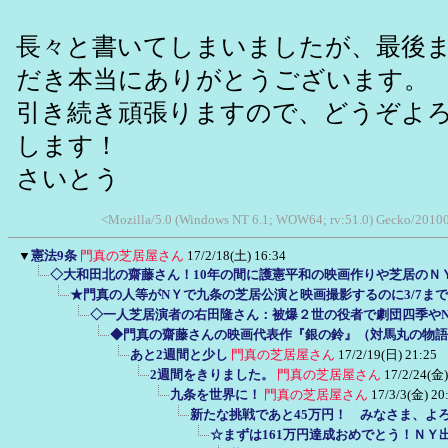
長々と書いてしまいましたが、最後
だき本当にありがとうございます。
引き続き頑張りますので、どうぞよ
します！
さいとう
<Mozilla/5.0 (Windows NT 6.1; WOW64; rv:51.0) Gecko/2010
▼
憲法9条
門真の芝居屋さん
17/2/18(土) 16:34
◇大和田北の齋藤さん！10年の間に護憲平和の映画作りや芝居のＮ
★門真の人等がNＹで九条の芝居公演と映画撮影するのに3/7まで
◇一人芝居演者の右田隆さん：被爆２世の役者で劇団四季やN
◆門真の齋藤さんの映画代表作『銀の鈴』（対馬丸の物語
あと2週間と少し
門真の芝居屋さん
17/2/19(日) 21:25
2週間をきりました。
門真の芝居屋さん
17/2/24(金)
九条を世界に！
門真の芝居屋さん
17/3/3(金) 20
新たな挑戦であと45万円！ みなさま、よ
☆まずは161万円達成おめでとう！Ｎ