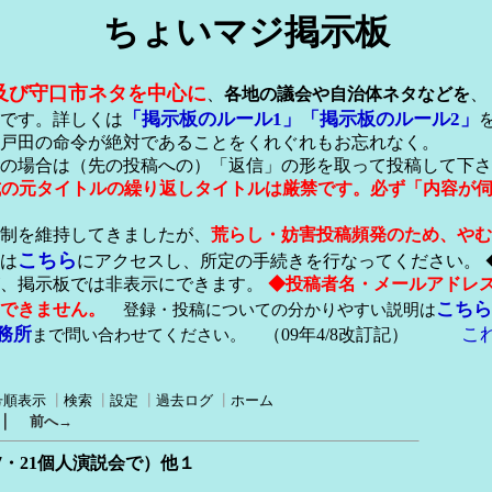
ちょいマジ掲示板
及び守口市ネタを中心に
、
各地の議会や自治体ネタなどを
、
「掲示板のルール1」
「掲示板のルール2」
です。詳しくは
戸田の命令が絶対であることをくれぐれもお忘れなく。
の場合は（先の投稿への）「返信」の形を取って投稿して下さ
形式の元タイトルの繰り返しタイトルは厳禁です。必ず「内容が
稿制を維持してきましたが、
荒らし・妨害投稿頻発のため、やむ
こちら
は
にアクセスし、所定の手続きを行なってください。 
が、掲示板では非表示にできます。
◆投稿者名・メールアドレ
こちら
できません。
登録・投稿についての分かりやすい説明は
務所
こ
まで問い合わせてください。
（09年4/8改訂記）
号順表示
┃
検索
┃
設定
┃
過去ログ
┃
ホーム
｜
前へ→
・21個人演説会で）他１