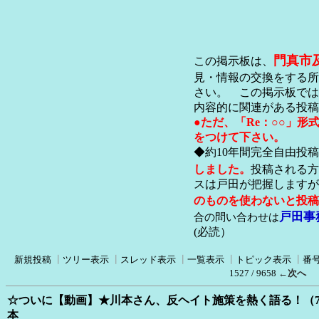
門真市
この掲示板は、
見・情報の交換をする所
さい。 この掲示板では
内容的に関連がある投稿
●ただ、「Re：○○」
をつけて下さい。
◆約10年間完全自由投
しました。
投稿される方
スは戸田が把握します
のものを使わないと投稿
戸田事
合の問い合わせは
(必読）
新規投稿
┃
ツリー表示
┃
スレッド表示
┃
一覧表示
┃
トピック表示
┃
番
1527 / 9658
←次へ
☆ついに【動画】★川本さん、反ヘイト施策を熱く語る！（7
本