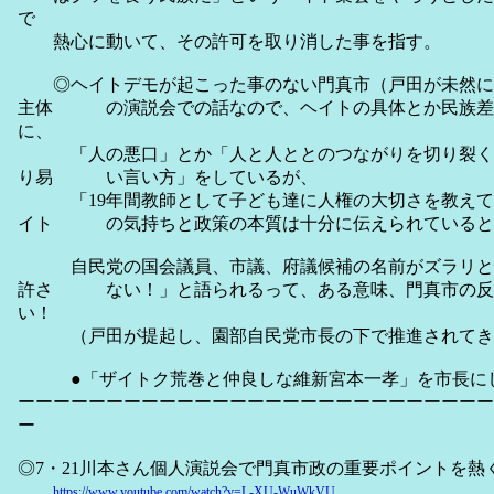
で
熱心に動いて、その許可を取り消した事を指す。
◎ヘイトデモが起こった事のない門真市（戸田が未然に
主体 の演説会での話なので、ヘイトの具体とか民族差
に、
「人の悪口」とか「人と人ととのつながりを切り裂く
り易 い言い方」をしているが、
「19年間教師として子ども達に人権の大切さを教えて
イト の気持ちと政策の本質は十分に伝えられていると
自民党の国会議員、市議、府議候補の名前がズラリと
許さ ない！」と語られるって、ある意味、門真市の反
い！
（戸田が提起し、園部自民党市長の下で推進されてき
●「ザイトク荒巻と仲良しな維新宮本一孝」を市長に
ーーーーーーーーーーーーーーーーーーーーーーーーーーー
ー
◎7・21川本さん個人演説会で門真市政の重要ポイントを熱く語
https://www.youtube.com/watch?v=L-XU-WuWkVU