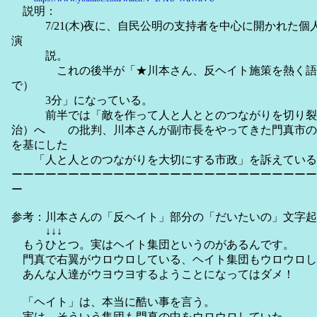
説明：
7/21(木)夜に、自民公明の支持者を中心に開かれた個
演
説。
これの後半が「★川本さん、反ヘイト施策を熱く語る！
で）
3分」になっている。
前半では「敵を作って人と人ととのつながりを切り裂
治）へ の批判、川本さんが副市長をやってきた門真市の
を基にした
「人と人とのつながりを大切にする市政」を訴えている
ーーーーーーーーーーーーーーーーーーーーーーーーーーー
ー
参考：川本さんの「反ヘイト」部分の「だいたいの」文字起
↓↓↓
もうひとつ。実はヘイト集団というのがあるんです。
門真で右翼がウロウロしている、ヘイト集団もウロウロし
あんな人達がウヨウヨするようことになってはダメ！
「ヘイト」は、本当に酷い事を言う。
実は、そういう集団も門真の中をウロウロしていた。