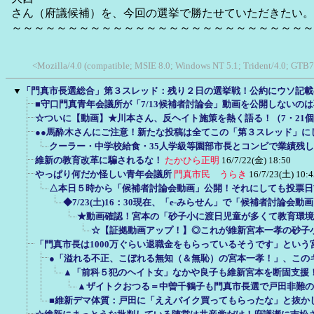
さん（府議候補）を、今回の選挙で勝たせていただきたい。
～～～～～～～～～～～～～～～～～～～～～～～～～～～
<Mozilla/4.0 (compatible; MSIE 8.0; Windows NT 5.1; Trident/4.0; GTB7
▼
「門真市長選総合」第３スレッド：残り２日の選挙戦！公約にウソ記載
■守口門真青年会議所が「7/13候補者討論会」動画を公開しないの
☆ついに【動画】★川本さん、反ヘイト施策を熱く語る！（7・21
●●馬酔木さんにご注意！新たな投稿は全てこの「第３スレッド」に
クーラー・中学校給食・35人学級等園部市長とコンビで業績残
維新の教育改革に騙されるな！
たかひら正明
16/7/22(金) 18:50
やっぱり何だか怪しい青年会議所
門真市民 うらき
16/7/23(土) 10:4
△本日５時から「候補者討論会動画」公開！それにしても投票日
◆7/23(土)16：30現在、「e-みらせん」で「候補者討論会
★動画確認！宮本の「砂子小に渡日児童が多くて教育環境
☆【証拠動画アップ！】◎これが維新宮本一孝の砂子小
「門真市長は1000万ぐらい退職金をもらっているそうです」という
●「溢れる不正、こぼれる無知（＆無恥）の宮本一孝！」、この
▲「前科５犯のヘイト女」なかや良子も維新宮本を断固支援
▲ザイトクおつる＝中曽千鶴子も門真市長選で戸田非難の
■維新デマ体質：戸田に「ええバイク買ってもらったな」と抜か