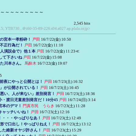
～～～～～～～～～
2,545 hits
.5; YTB730...＠i60-35-89-226.s04.a027.ap.plala.or.jp>
の宮本一孝粉砕！
戸田
16/7/22(金) 10:50
は不正行為だ！
戸田
16/7/22(金) 11:10
個人演説会で）他１本
戸田
16/7/22(金) 11:23
≪
して下さいね
戸田
16/7/22(金) 15:08
した川本さん。
馬酔木
16/7/22(金) 19:07
5
前夜にやっと公開とは！
戸田
16/7/23(土) 16:32
動画」が公開されている！
戸田
16/7/23(土) 16:45
悪い、人が来ない」差別発言！
戸田
16/7/23(土) 18:36
・渡日児童差別発言だ！10分45
戸田
16/7/24(日) 3:14
宮本のデマ！
門真市民 うらき
16/7/23(土) 11:28
キャッチいいね！
戸田
16/7/23(土) 12:16
！・・・やっぱりなあ！
戸田
16/7/23(土) 12:49
形で口出し！やっぱりねえ！
戸田
16/7/23(土) 13:12
した維新オヤジ許さん！
戸田
16/7/23(土) 15:29