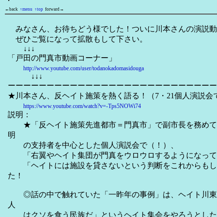
←back
↑menu
↑top
forward→
みなさん、お待ちどう様でした！ついに川本さんの演説動
ぜひご覧になって拡散もして下さい。
↓↓↓
「戸田の門真市動画コーナー」
http://www.youtube.com/user/todanokadomasidouga
↓↓↓
ーーーーーーーーーーーーーーーーーーーーーーーーーーー
★川本さん、反ヘイト施策を熱く語る！（7・21個人演説会
https://www.youtube.com/watch?v=-Tps5NOWi74
説明：
★「反ヘイト施策先進都市＝門真市」で副市長を務めて
明
の支持者を中心とした個人演説会で（！）、
「右翼やヘイト集団が門真をウロウロするようになって
「ヘイトには施設を貸さないという判断をこれからもし
た！
◎話の中で触れていた「一昨年の事例」は、ヘイト川東
人
はクソを食う民族だ」というヘイト集会をやろうとした