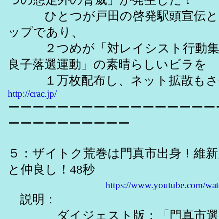
ひとつが戸田の啓発駅頭宣伝と
ップであり、
２つめが「対レイシスト行動集
良子落選運動」の素晴らしいビラを
１万枚配布し、ネット拡散もさ
http://crac.jp/
ーーーーーーーーーーーーーーーーー
ーーーーーーーーーー
５：ザイトク荒巻は門真市出身！維新
と仲良し！48秒
https://www.youtube.com/
説明：
ダイジェスト版：「門真市選出