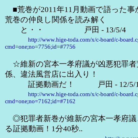
■荒巻が2011年11月動画で語った
荒巻の仲良し関係を読み解く
と・・ 戸田 - 13/5/4
http://www.hige-toda.com/x/c-board/c-board.c
cmd=one;no=7756;id=#7756
☆維新の宮本一孝府議が凶悪犯罪者
係、違法風営店に出入り！
証拠動画だ！ 戸田 - 12/5/11(金)
http://www.hige-toda.com/x/c-board/c-board.c
cmd=one;no=7162;id=#7162
◎犯罪者新巻が維新の宮本一孝府議
る証拠動画！1分40秒..