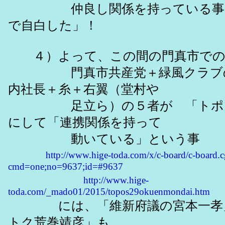
仲良し関係を持っている事を
で自白した」！
４）よって、この間の門真市で
門真市共産党＋緑風クラブの
内社長＋糸＋右翼（堂村や
足立ら）の５者が 「トポス
にして「連携関係を持って
動いている」という事
http://www.hige-toda.com/x/c-board/c-board.c
cmd=one;no=9637;id=#9637
http://www.hige-
toda.com/_mado01/2015/topos29okuenmondai.htm
には、「維新府議の宮本一孝」
トク荒巻靖彦」も