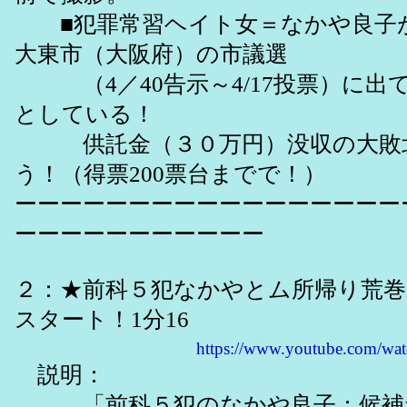
■犯罪常習ヘイト女＝なかや良子
大東市（大阪府）の市議選
（4／40告示～4/17投票）に出
としている！
供託金（３０万円）没収の大敗北
う！（得票200票台までで！）
ーーーーーーーーーーーーーーーーー
ーーーーーーーーーーー
２：★前科５犯なかやとム所帰り荒
スタート！1分16
https://www.youtube.com/w
説明：
「前科５犯のなかや良子：候補