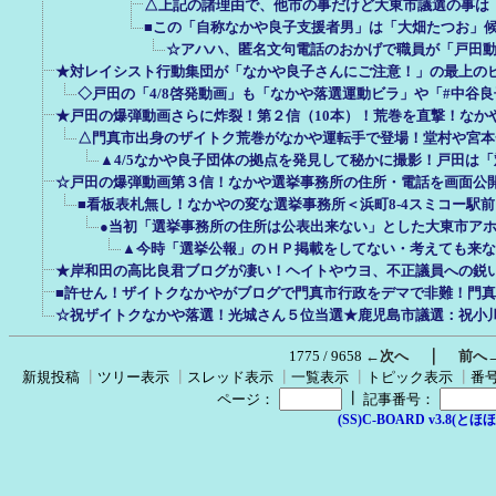
△上記の諸理由で、他市の事だけど大東市議選の事は
■この「自称なかや良子支援者男」は「大畑たつお」
☆アハハ、匿名文句電話のおかげで職員が「戸田
★対レイシスト行動集団が「なかや良子さんにご注意！」の最上の
◇戸田の「4/8啓発動画」も「なかや落選運動ビラ」や「#中谷
★戸田の爆弾動画さらに炸裂！第２信（10本）！荒巻を直撃！なか
△門真市出身のザイトク荒巻がなかや運転手で登場！堂村や宮本
▲4/5なかや良子団体の拠点を発見して秘かに撮影！戸田は
☆戸田の爆弾動画第３信！なかや選挙事務所の住所・電話を画面公
■看板表札無し！なかやの変な選挙事務所＜浜町8-4スミコー駅前
●当初「選挙事務所の住所は公表出来ない」とした大東市ア
▲今時「選挙公報」のＨＰ掲載をしてない・考えても来な
★岸和田の高比良君ブログが凄い！ヘイトやウヨ、不正議員への鋭
■許せん！ザイトクなかやがブログで門真市行政をデマで非難！門
☆祝ザイトクなかや落選！光城さん５位当選★鹿児島市議選：祝小
｜
1775 / 9658
←次へ
前へ
新規投稿
┃
ツリー表示
┃
スレッド表示
┃
一覧表示
┃
トピック表示
┃
番
┃
ページ：
記事番号：
(SS)C-BOARD v3.8(とほほ改v