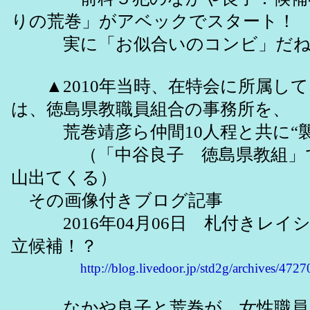
りの荒巻」がアベックでスタート！
実に「お似合いのコンビ」だね
▲2010年当時、在特会に所属し
は、徳島県教職員組合の事務所を、
荒巻靖彦ら仲間10人程と共に“襲
（「中谷良子 徳島県教組」で
山出てくる）
その画像付きブログ記事
2016年04月06日 札付きレイ
立候補！？
http://blog.livedoor.jp/std2g/archives/472
なかや良子と荒巻が、女性職員