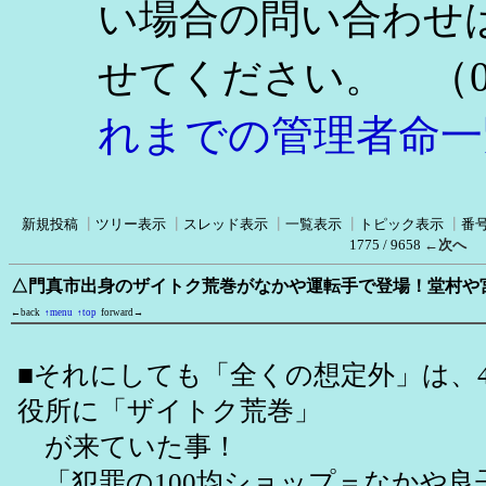
い場合の問い合わせ
（0
せてください。
れまでの管理者命一
新規投稿
┃
ツリー表示
┃
スレッド表示
┃
一覧表示
┃
トピック表示
┃
番
1775 / 9658
←次へ
△門真市出身のザイトク荒巻がなかや運転手で登場！堂村や
←back
↑menu
↑top
forward→
■それにしても「全くの想定外」は、4
役所に「ザイトク荒巻」
が来ていた事！
「犯罪の100均ショップ＝なかや良