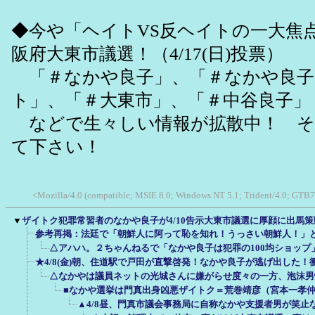
◆今や「ヘイトVS反ヘイトの一大焦
阪府大東市議選！（4/17(日)投票）
「＃なかや良子」、「＃なかや良子
ト」、「＃大東市」、「＃中谷良子」
などで生々しい情報が拡散中！ そ
て下さい！
<Mozilla/4.0 (compatible; MSIE 8.0; Windows NT 5.1; Trident/4.0; GTB7
▼
ザイトク犯罪常習者のなかや良子が4/10告示大東市議選に厚顔に出馬
参考再掲：法廷で「朝鮮人に阿って恥を知れ！うっさい朝鮮人！」
△アハハ。２ちゃんねるで「なかや良子は犯罪の100均ショップ
★4/8(金)朝、住道駅で戸田が直撃啓発！なかや良子が逃げ出した
△なかやは議員ネットの光城さんに嫌がらせ度々の一方、泡沫男
■なかや選挙は門真出身凶悪ザイトク＝荒巻靖彦（宮本一孝
▲4/8昼、門真市議会事務局に自称なかや支援者男が笑止