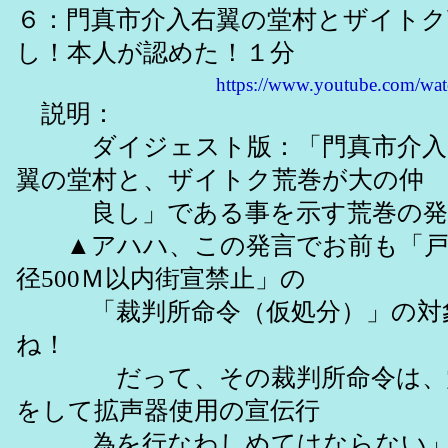
６：門真市介入右翼の堂村とザイトク
し！本人が認めた！１分
https://www.youtube.com/w
説明：
ダイジェスト版：「門真市介入
翼の堂村と、ザイトク荒巻が大の仲
良し」である事を示す荒巻の
▲アハハ、この発言でお前も「戸
径500Ｍ以内街宣禁止」の
「裁判所命令（仮処分）」の対象
ね！
だって、その裁判所命令は、堂
をして拡声器使用の宣伝行
為を行なわしめてはならない」