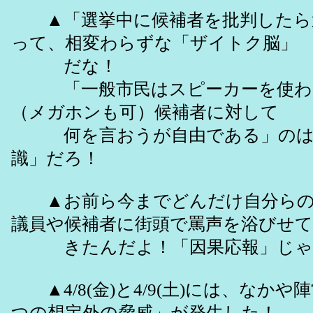
▲「選挙中に候補者を批判したら
って、相変わらずな「ザイトク脳」
だな！
「一般市民はスピーカーを使わ
（メガホンも可）候補者に対して
何を言おうが自由である」のは
識」だろ！
▲お前ら今までどんだけ自分らの
議員や候補者に街頭で罵声を浴びせて
きたんだよ！「因果応報」じゃ
▲4/8(金)と4/9(土)には、なか
つの想定外の脅威」が発生した！