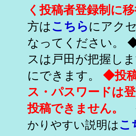
く投稿者登録制に移
こちら
方は
にアク
なってください。 
スは戸田が把握しま
にできます。
◆投
ス・パスワードは登
投稿できません。
こ
かりやすい説明は