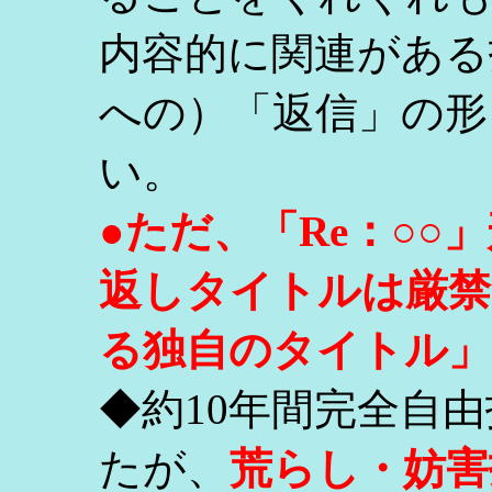
内容的に関連がある
への）「返信」の形
い。
●ただ、「Re：○
返しタイトルは厳禁
る独自のタイトル」
◆約10年間完全自
たが、
荒らし・妨害