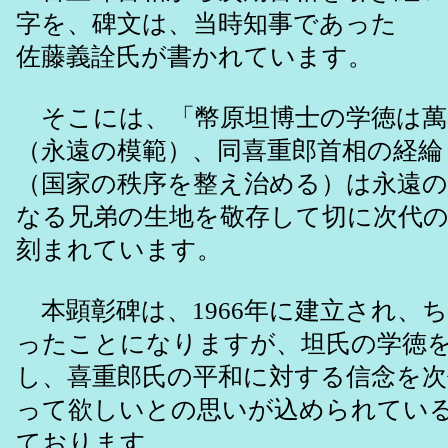
字を、碑文は、当時知事であった
佐藤義詮氏が書かれています。
そこには、「幣原坦博士の学徳は萬&#2
（永遠の模範）、同喜重郎首相の経綸
（国家の秩序を整え治める）は永遠の
なる兄弟の生地を敬存して切に次代
刻まれています。
本顕彰碑は、1966年に建立され、ち
ったことになりますが、坦氏の学徳
し、喜重郎氏の平和に対する信念を
って欲しいとの思いが込められてい
ております。