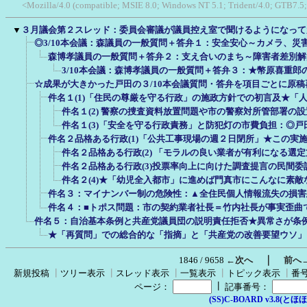
<Mozilla/4.0 (compatible; MSIE 8.0; Windows NT 5.1; Trident/4.0; GTB7.5
▼
３月議会第２スレッド：委員会審議が議員控え室で聞けるようになって
◎3/10本会議：森議員の一般質問＋答弁１：安全安心～カメラ、災
森博孝議員の一般質問＋答弁２：支え合いのまち～障害者差別解
3/10本会議：森博孝議員の一般質問＋答弁３：★幣原喜重郎
☆成果が大きかった戸田の３/10本会議質問・答弁を項目ごとに原稿
件名１(1)「住民の尊厳を守る行政」の施政方針での初言及★「
件名１(2) 警察の捜査資料放置問題や市の警察対所管部署の
件名１(3)「安全を守る行政責務」と防犯灯の市費負担：◎
件名２品格ある行政(1)「公共工事現場の週２日閉所」★この実
件名２品格ある行政(2) 「モラルの良い業者が有利になる選
件名２品格ある行政(3)投票率向上に向けた調査提言の民間
件名２(4)★「幼児全入都市」に進めば門真市にこんなに素
件名３：マイナンバー制の危険性：▲全住民個人情報流失の損害
件名４：■トポス問題：市の契約業者社長＝竹内社長が事実歪曲
件名５：自治基本条例と共産党議員団の説明責任拒否★異常さが条
★「再質問」での総合的な「指摘」と「共産党の改善要望ウソ」
｜
1846 / 9658
←次へ
前へ
新規投稿
┃
ツリー表示
┃
スレッド表示
┃
一覧表示
┃
トピック表示
┃
番
┃
ページ：
記事番号：
(SS)C-BOARD v3.8(とほほ改v