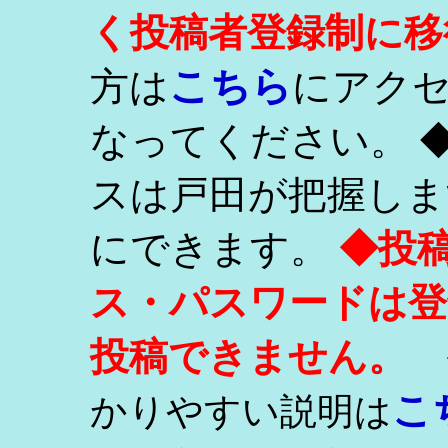
く投稿者登録制に移
こちら
方は
にアク
なってください。 
スは戸田が把握しま
にできます。
◆投
ス・パスワードは登
投稿できません。
こ
かりやすい説明は