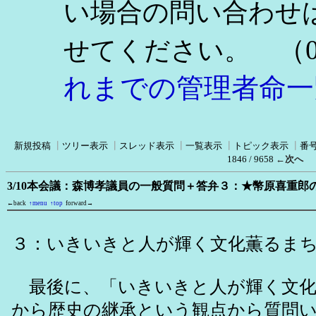
い場合の問い合わせ
（0
せてください。
れまでの管理者命一
新規投稿
┃
ツリー表示
┃
スレッド表示
┃
一覧表示
┃
トピック表示
┃
番
1846 / 9658
←次へ
3/10本会議：森博孝議員の一般質問＋答弁３：★幣原喜重郎
←back
↑menu
↑top
forward→
３：いきいきと人が輝く文化薫るま
最後に、「いきいきと人が輝く文化
から歴史の継承という観点から質問