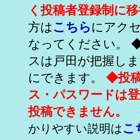
く投稿者登録制に移
こちら
方は
にアク
なってください。 
スは戸田が把握しま
にできます。
◆投
ス・パスワードは登
投稿できません。
こ
かりやすい説明は