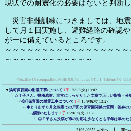
現状での耐震化の必要はないと判断
災害非難訓練につきましては、地震
して月１回実施し、避難経路の確認や
が一に備えているところです。
～～～～～～～～～～～～～～～～～
～～～～～～～～～～～～
<Mozilla/4.0 (compatible; MSIE 8.0; Windows NT 5.1; Trident/4.0; GTB
▼
浜町保育園の耐震工事について
T子
15/9/8(火) 19:02
△Ｔ子さん、投稿感謝。非常にしっかりした文章で正しい指摘・分
浜町保育園の耐震工事について
T子
15/9/9(水) 13:27
◆とりあず６月文教委での戸田の保育園関係の質問・答弁の
感謝いたします
T子
15/9/15(火) 17:28
◎Ｔ子さん投稿が市の対応を少なくとも半年は早めた
｜
2106 / 9658
←次へ
前へ