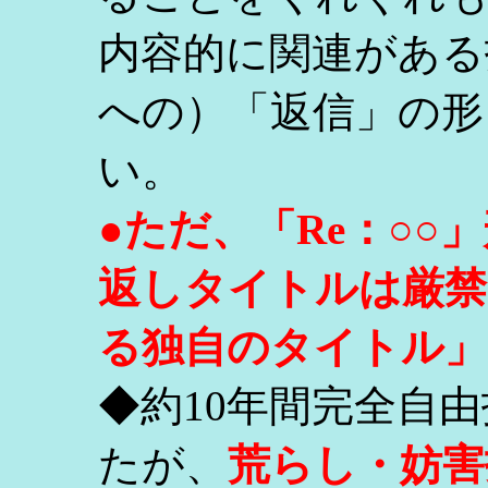
内容的に関連がある
への）「返信」の形
い。
●ただ、「Re：○
返しタイトルは厳禁
る独自のタイトル」
◆約10年間完全自
たが、
荒らし・妨害