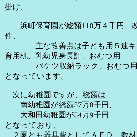
掛け。
浜町保育園が総額110万４千円、改
件、
主な改善点は子ども用５連キャ
育用机、乳幼児身長計、おむつ用
バケツ収納ラック、おむつ用
となっています。
次に幼稚園ですが、総額は
南幼稚園が総額57万8千円、
大和田幼稚園が54万9千円
となっており、
２園とも器具費としてＡＥＤ、教材