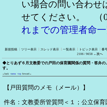
い場合の問い合わせ
（0
せてください。
れまでの管理者命一
新規投稿
┃
ツリー表示
┃
スレッド表示
┃
一覧表示
┃
トピック表示
┃
番
2106 / 9658
←次へ
◆とりあず６月文教委での戸田の保育園関係の質問・答弁の
す。
←back
↑menu
↑top
forward→
【戸田質問のメモ（メール）】
件名：文教委所管質問＜１；公立保育