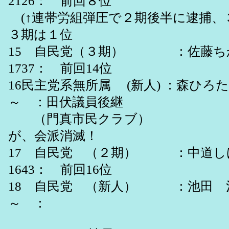
2126： 前回８位
(↑連帯労組弾圧で２期後半に逮
３期は１位
15 自民党（３期） ：佐藤ちかた
1737： 前回14位
16民主党系無所属 (新人) ：森ひ
～ ：田伏議員後継
（門真市民
が、会派消滅！
17 自民党 （２期） ：中道しげ
1643： 前回16位
18 自民党 （新人） ：池田 
～ ：