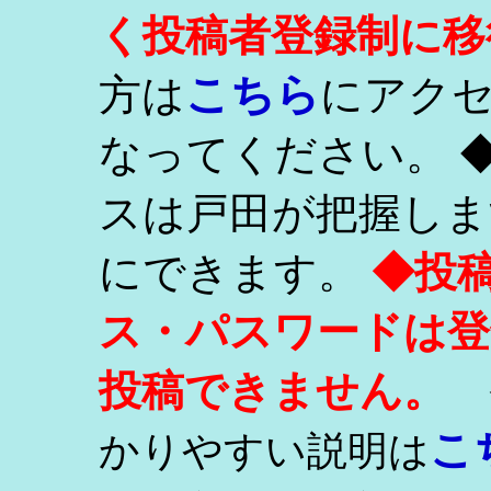
く投稿者登録制に移
こちら
方は
にアク
なってください。 
スは戸田が把握しま
にできます。
◆投
ス・パスワードは登
投稿できません。
こ
かりやすい説明は