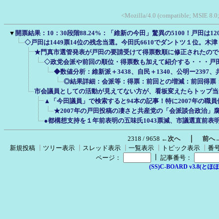
<Mozilla/4.0 (compatible; MSIE 8.0
▼
開票結果：10：30段階88.24%：「維新の今田」驚異の5100！戸田は1
◇戸田は1449票14位の残念当選。今田氏6610でダントツ１位。木
★門真市選管発表が戸田の要請受けて得票数順に修正されたので
◇政党会派や前回の順位・得票数も加えて紹介する・・・戸
◆数値分析：維新派＋3438、自民＋1340、公明ー2397
◎結果詳細：会派等：得票：前回との増減：前回得票
市会議員としての活動が見えてない方が、看板変えたらトップ当
▲「今田議員」で検索すると94本の記事！特に2007年の職
★2007年の戸田投稿の凄さと共産党の「会派談合政治」
●都構想支持を１年前表明の五味氏1043票減、市議選直前表明
｜
2318 / 9658
←次へ
前へ
新規投稿
┃
ツリー表示
┃
スレッド表示
┃
一覧表示
┃
トピック表示
┃
番
┃
ページ：
記事番号：
(SS)C-BOARD v3.8(とほほ改v