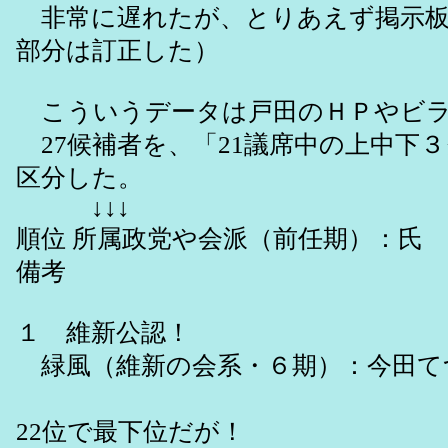
非常に遅れたが、とりあえず掲示板
部分は訂正した）
こういうデータは戸田のＨＰやビラ
27候補者を、「21議席中の上中下
区分した。
↓↓↓
順位 所属政党や会派（前任期）：氏
備考
１ 維新公認！
緑風（維新の会系・６期）：今田てつや ：
：前
22位で最下位だが！