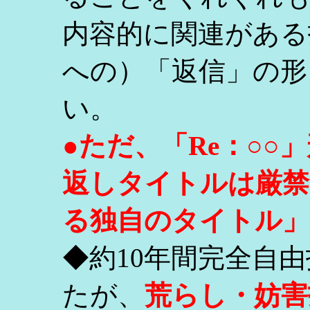
内容的に関連がある
への）「返信」の形
い。
●ただ、「Re：○
返しタイトルは厳禁
る独自のタイトル」
◆約10年間完全自
たが、
荒らし・妨害