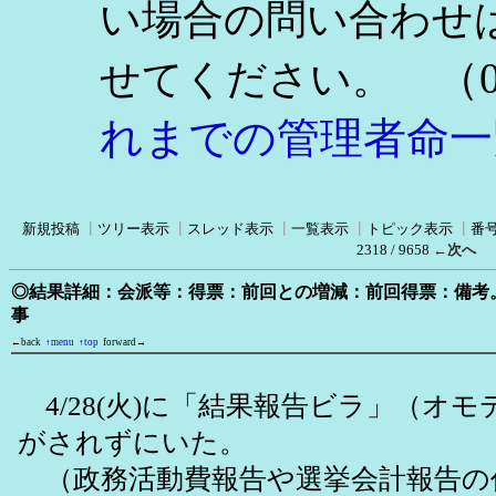
い場合の問い合わせ
（0
せてください。
れまでの管理者命一
新規投稿
┃
ツリー表示
┃
スレッド表示
┃
一覧表示
┃
トピック表示
┃
番
2318 / 9658
←次へ
◎結果詳細：会派等：得票：前回との増減：前回得票：備考
事
←back
↑menu
↑top
forward→
4/28(火)に「結果報告ビラ」（オ
がされずにいた。
（政務活動費報告や選挙会計報告の