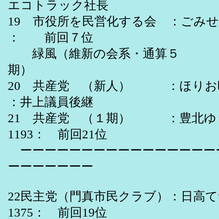
エコトラック社長
19 市役所を民営化する会 ：ごみせいじ 
： 前回７位
緑風（維新の会系・通算５
期） 03・07
20 共産党 （新人） ：ほりお晴
：井上議員後継
21 共産党 （１期） ：豊北ゆう
1193： 前回21位
ーーーーーーーーーーーーーーーー
ーーーーーーー
22民主党（門真市民クラブ）：日高て
1375： 前回19位