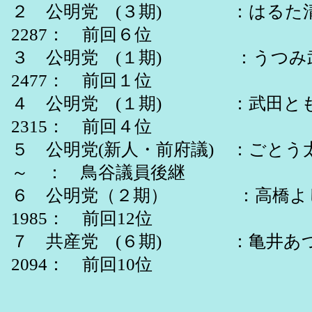
２ 公明党 (３期) ：はるた清子
2287： 前回６位
３ 公明党 (１期) ：うつみ武寿
2477： 前回１位
４ 公明党 (１期) ：武田ともひ
2315： 前回４位
５ 公明党(新人・前府議) ：ごとう
～ ： 鳥谷議員後継
６ 公明党（２期） ：高橋よしこ
1985： 前回12位
７ 共産党 (６期) ：亀井あつし 
2094： 前回10位