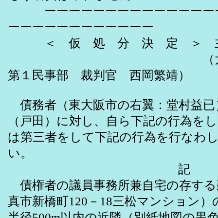
ーーーーーーーーーーーーーーー
ーーーーーーーーーーーー
＜ 仮 処 分 決 定 ＞
（大阪地方
第１民事部 裁判官 西岡繁靖）
債務者（東大阪市の右翼：堂村益已
（戸田）に対し、自ら下記の行為を
は第三者をして下記の行為を行なわ
い。
記
債権者の議員事務所兼自宅の存する
真市新橋町120－18三松マンション
半径500m以内の近隣（別紙地図の黒