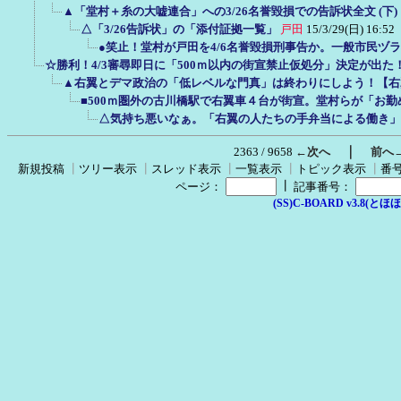
▲「堂村＋糸の大嘘連合」への3/26名誉毀損での告訴状全文 (下)
△「3/26告訴状」の「添付証拠一覧」
戸田
15/3/29(日) 16:52
●笑止！堂村が戸田を4/6名誉毀損刑事告か。一般市民ヅ
☆勝利！4/3審尋即日に「500ｍ以内の街宣禁止仮処分」決定が出
▲右翼とデマ政治の「低レベルな門真」は終わりにしよう！【右
■500ｍ圏外の古川橋駅で右翼車４台が街宣。堂村らが「お
△気持ち悪いなぁ。「右翼の人たちの手弁当による働き」
｜
2363 / 9658
←次へ
前へ
新規投稿
┃
ツリー表示
┃
スレッド表示
┃
一覧表示
┃
トピック表示
┃
番
┃
ページ：
記事番号：
(SS)C-BOARD v3.8(とほほ改v