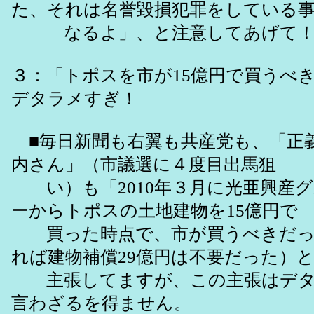
た、それは名誉毀損犯罪をしている
なるよ」、と注意してあ
３：「トポスを市が15億円で買うべ
デタラメすぎ！
■毎日新聞も右翼も共産党も、「正
内さん」（市議選に４度目出馬狙
い）も「2010年３月に光亜興産
ーからトポスの土地建物を15億円で
買った時点で、市が買うべきだっ
れば建物補償29億円は不要だった）
主張してますが、この主張はデタ
言わざるを得ません。