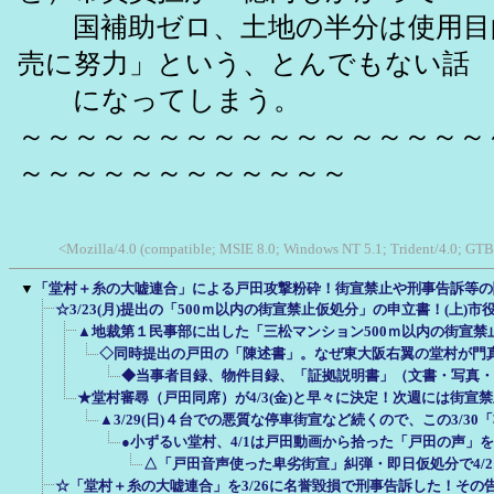
国補助ゼロ、土地の半分は使用目
売に努力」という、とんでもない話
になってしまう。
～～～～～～～～～～～～～～～～～
～～～～～～～～～～～～
<Mozilla/4.0 (compatible; MSIE 8.0; Windows NT 5.1; Trident/4.0; GTB
▼
「堂村＋糸の大嘘連合」による戸田攻撃粉砕！街宣禁止や刑事告訴等の
☆3/23(月)提出の「500ｍ以内の街宣禁止仮処分」の申立書！(上)
▲地裁第１民事部に出した「三松マンション500ｍ以内の街宣禁止
◇同時提出の戸田の「陳述書」。なぜ東大阪右翼の堂村が門
◆当事者目録、物件目録、「証拠説明書」（文書・写真・
★堂村審尋（戸田同席）が4/3(金)と早々に決定！次週には街宣
▲3/29(日)４台での悪質な停車街宣など続くので、この3/3
●小ずるい堂村、4/1は戸田動画から拾った「戸田の声」
△「戸田音声使った卑劣街宣」糾弾・即日仮処分で4/
☆「堂村＋糸の大嘘連合」を3/26に名誉毀損で刑事告訴した！その告訴