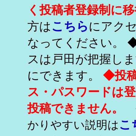
く投稿者登録制に移
こちら
方は
にアク
なってください。 
スは戸田が把握しま
にできます。
◆投
ス・パスワードは登
投稿できません。
こ
かりやすい説明は