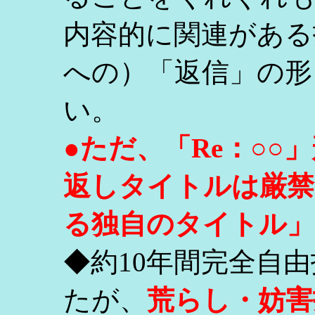
内容的に関連がある
への）「返信」の形
い。
●ただ、「Re：○
返しタイトルは厳禁
る独自のタイトル」
◆約10年間完全自
たが、
荒らし・妨害