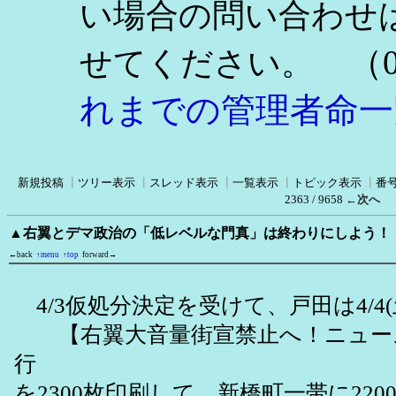
い場合の問い合わせ
（0
せてください。
れまでの管理者命一
新規投稿
┃
ツリー表示
┃
スレッド表示
┃
一覧表示
┃
トピック表示
┃
番
2363 / 9658
←次へ
▲右翼とデマ政治の「低レベルな門真」は終わりにしよう！
←back
↑menu
↑top
forward→
4/3仮処分決定を受けて、戸田は4/4
【右翼大音量街宣禁止へ！ニュース
行
を2300枚印刷して、新橋町一帯に22