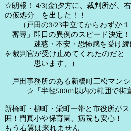
☆朗報！ 4/3(金)夕方に、裁判所が
の仮処分」を出した！！
（戸田の3/23申立てからわずか１１
「審尋」即日の異例のスピード決定！
迷惑・不安・恐怖感を受け続け
を裁判官が受け止めてくれたのだと
思います。）
戸田事務所のある新橋町三松マンシ
☆「半径500ｍ以内の範囲で街宣
新橋町・柳町・栄町一帯と市役所がス
囲！門真小や保育園、病院も安心！
もう右翼は来れません