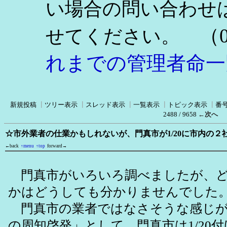
い場合の問い合わせ
（0
せてください。
れまでの管理者命一
新規投稿
┃
ツリー表示
┃
スレッド表示
┃
一覧表示
┃
トピック表示
┃
番
2488 / 9658
←次へ
☆市外業者の仕業かもしれないが、門真市が1/20に市内の２
←back
↑menu
↑top
forward→
門真市がいろいろ調べましたが、ど
かはどうしても分かりませんでした
門真市の業者ではなさそうな感じが
の周知啓発」として、門真市は1/20