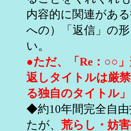
内容的に関連がある
への）「返信」の形
い。
●ただ、「Re：○
返しタイトルは厳禁
る独自のタイトル」
◆約10年間完全自
たが、
荒らし・妨害