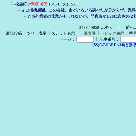
松生町
岸和田町民
15/1/13(火) 15:05
▲ご指摘感謝。この会社、市がいろいろ調べたが分からず。業界
☆市外業者の仕業かもしれないが、門真市が1/20に市内の２
｜
2488 / 9658
←次へ
前へ
新規投稿
┃
ツリー表示
┃
スレッド表示
┃
一覧表示
┃
トピック表示
┃
番
┃
ページ：
記事番号：
(SS)C-BOARD v3.8(とほほ改v