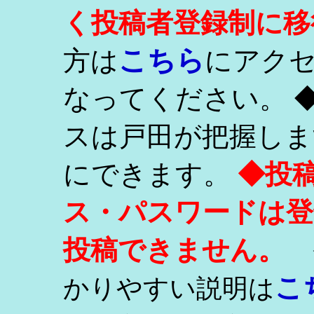
く投稿者登録制に移
こちら
方は
にアク
なってください。 
スは戸田が把握しま
にできます。
◆投
ス・パスワードは登
投稿できません。
こ
かりやすい説明は