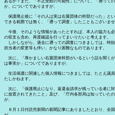
あるか？また、「不正受給の可能性」について、「遡っての
か、についてでありますが、
保護廃止後に「その人は実は右翼団体の幹部だった」とい
できる範囲では無く、「遡って調査」したこともございませ
今後、そのような情報があったとすれば、本人の協力も必
の収支も含め、再度確認を行ってまいりたいと考えます。
しかしながら、過去に遡っての調査につきましては、時効
担当者の変更等も伴い、かなり困難なものであります。
次に、「厚かましい右翼団体幹部がいるという話を聞くが
は事実か」についてでありますが、
生活保護に関連した個人情報につきましては、たとえ議員
たしかねます。
次に、「保護廃止になり、返還金請求が残っている者に対
に放置されてきたこと」及び、「庁内各部局は知っていたの
が、
８月１日付読売新聞の新聞記事にありましたとおり、全国
が、