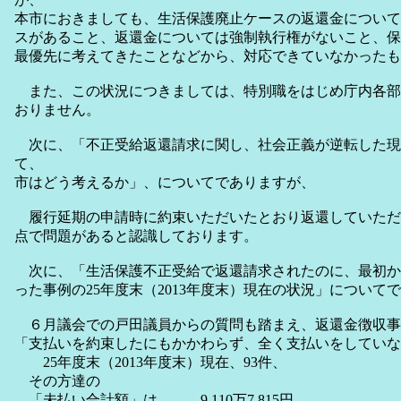
本市におきましても、生活保護廃止ケースの返還金について
スがあること、返還金については強制執行権がないこと、保
最優先に考えてきたことなどから、対応できていなかったも
また、この状況につきましては、特別職をはじめ庁内各部
おりません。
次に、「不正受給返還請求に関し、社会正義が逆転した現
て、
市はどう考えるか」、についてでありますが、
履行延期の申請時に約束いただいたとおり返還していただ
点で問題があると認識しております。
次に、「生活保護不正受給で返還請求されたのに、最初か
った事例の25年度末（2013年度末）現在の状況」について
６月議会での戸田議員からの質問も踏まえ、返還金徴収事
「支払いを約束したにもかかわらず、全く支払いをしていな
25年度末（2013年度末）現在、93件、
その方達の
「未払い合計額」は、 9,110万7,815円、