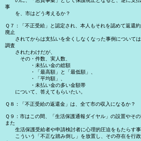
のに、「悪質事案」として保護廃止となると、逆に支払
事
を、市はどう考えるか？
Ｑ７：「不正受給」と認定され、本人もそれを認めて返還約
廃止
されてからは支払いを全くしなくなった事例については
調査
されたわけだが、
その・件数、実人数、
・未払い金の総額
・「最高額」と「最低額」、
・「平均額」、
・未払い金の多い金額帯
について、答えてもらいたい。
Ｑ８：「不正受給の返還金」は、全て市の収入になるか？
Ｑ９：市はこの間、「生活保護通報ダイヤル」の設置やその
また
生活保護受給者や申請検討者に心理的圧迫をもたらす事
こういう「不正な踏み倒し」を放置し、その存在を行政