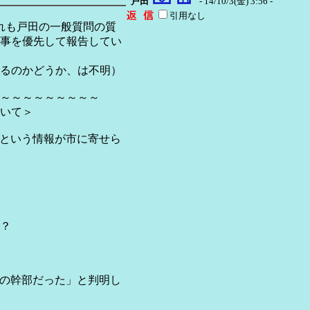
戸田
- 14/10/3(金) 3:56 -
引用なし
それも戸田の一般質問の質
事を優先して報告してい
るのかどうか、は不明）
～～～～～～～～～
いて＞
という情報が市に寄せら
？
の幹部だった」と判明し