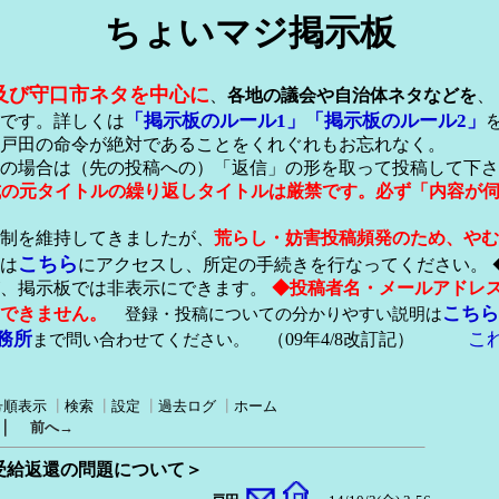
ちょいマジ掲示板
及び守口市ネタを中心に
、
各地の議会や自治体ネタなどを
、
「掲示板のルール1」
「掲示板のルール2」
です。詳しくは
戸田の命令が絶対であることをくれぐれもお忘れなく。
の場合は（先の投稿への）「返信」の形を取って投稿して下さ
形式の元タイトルの繰り返しタイトルは厳禁です。必ず「内容が
稿制を維持してきましたが、
荒らし・妨害投稿頻発のため、やむ
こちら
は
にアクセスし、所定の手続きを行なってください。 
が、掲示板では非表示にできます。
◆投稿者名・メールアドレ
こちら
できません。
登録・投稿についての分かりやすい説明は
務所
こ
まで問い合わせてください。
（09年4/8改訂記）
号順表示
┃
検索
┃
設定
┃
過去ログ
┃
ホーム
｜
前へ→
正受給返還の問題について＞