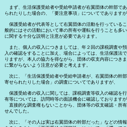
まず、生活保護受給者や受給申請者が右翼団体の幹部であ
られたりした場合の、「要注意事項」についてでありますが
保護受給者が代表等として右翼団体の活動を行っているこ
般的にはその活動において車の所有や運転を行うことも多い
に関する十分な説明と注意が必要であります。
また、個人の収入につきましては、年２回の課税調査や預
入の確認をすることに加え、場合によっては、生活保護法で
りますが、本人の協力を得ながら、団体の収支内容につきま
に繋がらないよう注意が必要と考えます。
次に、「生活保護受給者や受給申請者が、右翼団体の幹部
寄せられたりした場合」の調査についてでありますが、
保護受給者の収入に関しては、課税調査等収入の確認を行
有等については、訪問時等の面談機会に確認しておりますが
直接的な調査権もないことから、団体等の収支確認・所有
せんでした。
次に、「その人は実は右翼団体の幹部だった」などの情報