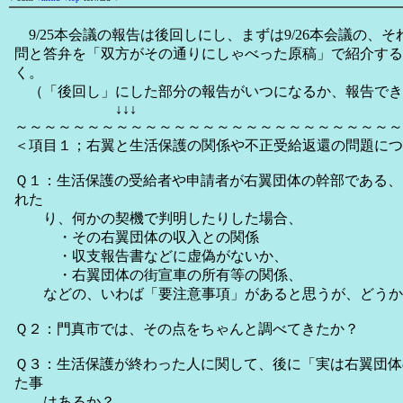
9/25本会議の報告は後回しにし、まずは9/26本会議の、
問と答弁を「双方がその通りにしゃべった原稿」で紹介する
く。
（「後回し」にした部分の報告がいつになるか、報告でき
↓↓↓
～～～～～～～～～～～～～～～～～～～～～～～～～～～
＜項目１；右翼と生活保護の関係や不正受給返還の問題につ
Ｑ１：生活保護の受給者や申請者が右翼団体の幹部である、
れた
り、何かの契機で判明したりした場合、
・その右翼団体の収入との関係
・収支報告書などに虚偽がないか、
・右翼団体の街宣車の所有等の関係、
などの、いわば「要注意事項」があると思うが、どうか
Ｑ２：門真市では、その点をちゃんと調べてきたか？
Ｑ３：生活保護が終わった人に関して、後に「実は右翼団体
た事
はあるか？