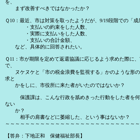
を、
まず改善すべきではなかったか？
Ｑ10：最近、市は対策を取ったようだが、9/19段階での「
・支払いの約束をした人数、
・実際に支払いをした人数、
・支払いの合計金額、
など、具体的に回答されたい。
Ｑ11：市が期限を定めて返還協議に応じるよう求めた際に
で、
ヌケヌケと「市の税金浪費を監視する」かのような形の
求と
かをしに、市役所に来た者がいたのではないか？
保護課は、こんな行政を舐めきった行動をした者を何
ない
か？
相手の肩書などに萎縮した、という事はないか？
～～～～～～～～～～～～～～～～～～～～～～～～～～～
【答弁：下地正和 保健福祉部長】