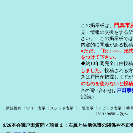
門真市
この掲示板は、
見・情報の交換をする所
さい。 この掲示板では
内容的に関連がある投稿
●ただ、「Re：○○」
をつけて下さい。
◆約10年間完全自由投
しました。
投稿される方
スは戸田が把握します
のものを使わないと投稿
戸田事
合の問い合わせは
(必読）
新規投稿
┃
ツリー表示
┃
スレッド表示
┃
一覧表示
┃
トピック表示
┃
番
2619 / 9658
←次へ
9/26本会議戸田質問＜項目１；右翼と生活保護の関係や不
←back
↑menu
↑top
forward→