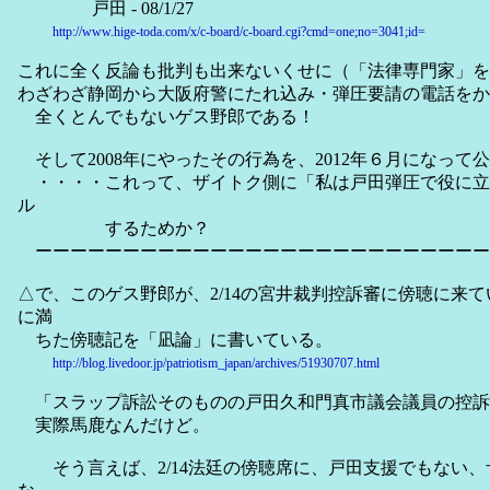
戸田 - 08/1/27
http://www.hige-toda.com/x/c-board/c-board.cgi?cmd=one;no=3041;id=
これに全く反論も批判も出来ないくせに（「法律専門家」を
わざわざ静岡から大阪府警にたれ込み・弾圧要請の電話をか
全くとんでもないゲス野郎である！
そして2008年にやったその行為を、2012年６月になって
・・・・これって、ザイトク側に「私は戸田弾圧で役に立
ル
するためか？
ーーーーーーーーーーーーーーーーーーーーーーーーーー
△で、このゲス野郎が、2/14の宮井裁判控訴審に傍聴に来
に満
ちた傍聴記を「凪論」に書いている。
http://blog.livedoor.jp/patriotism_japan/archives/51930707.html
「スラップ訴訟そのものの戸田久和門真市議会議員の控訴
実際馬鹿なんだけど。
そう言えば、2/14法廷の傍聴席に、戸田支援でもない、