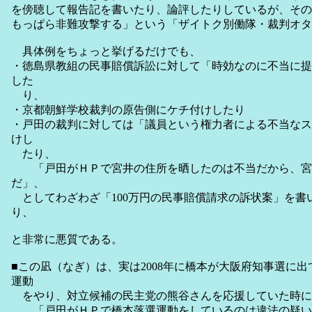
を傍聴して報告記を書いたり、論評したりしているが、その
もっぱら非難攻撃する」という「ザイトク別働隊・裁判オタ
具体例をちょっと挙げるだけでも、
・徳島県教組の民事賠償訴訟に対して「時効なのに不当に提
した
り、
・京都朝鮮学校裁判の原告側にケチ付けしたり
・戸田の裁判に対しては「議員という権力者による不当なス
けし
たり、
「戸田がＨＰで宮井の住所を晒したのは不当だから、宮
だ」、
としてわざわざ「100万円の民事賠償請求の訴状案」を書
り、
と非常に悪質である。
■この凪（なぎ）は、実は2008年に橋本が大阪府知事選に
運動
をやり、対立候補の民主党の熊谷さんを応援していた時に
「戸田がＨＰで橋本落選運動をしているのは違法の疑い