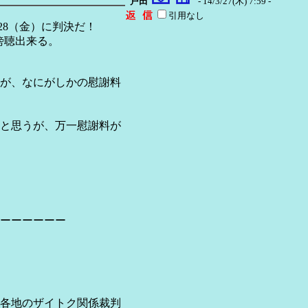
戸田
- 14/3/27(木) 7:59 -
引用なし
28（金）に判決だ！
傍聴出来る。
が、なにがしかの慰謝料
と思うが、万一慰謝料が
ーーーーーー
各地のザイトク関係裁判