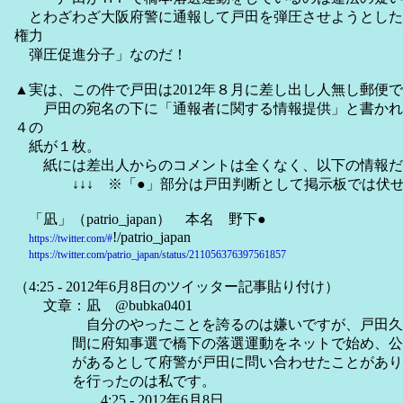
とわざわざ大阪府警に通報して戸田を弾圧させようとした
権力
弾圧促進分子」なのだ！
▲実は、この件で戸田は2012年８月に差し出し人無し郵便
戸田の宛名の下に「通報者に関する情報提供」と書かれ
４の
紙が１枚。
紙には差出人からのコメントは全くなく、以下の情報だ
↓↓↓ ※「●」部分は戸田判断として掲示板では伏
「凪」（patrio_japan） 本名 野下●
!/patrio_japan
https://twitter.com/#
https://twitter.com/patrio_japan/status/211056376397561857
（4:25 - 2012年6月8日のツイッター記事貼り付け）
文章：凪 @bubka0401
自分のやったことを誇るのは嫌いですが、戸田久和
間に府知事選で橋下の落選運動をネットで始め、公職
があるとして府警が戸田に問い合わせたことがありま
を行ったのは私です。
4:25 - 2012年6月8日