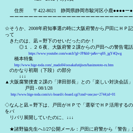
住所 〒422-8021 静岡県静岡市駿河区小鹿●●●●ー●
ーーーーーーーーーーーーーーーーーーーーーーーーーー
☆そうか、2008年府知事選の時に大阪府警から戸田にＨＰ
って
きたのは、凪＝野下のせいだったのか！
◎１．２６夜、大阪府警２課からの戸田への警告電話 
https://www.youtube.com/watch?gl=JP&hl=ja&v=q6S_jgY4Qwg
橋本特集
http://www.hige-toda.com/_mado04/oosakafutijisen/hasimototo-ru.htm
のかなり初期（下段）の部分
↓↓↓
▲大阪腐警捜査２課の「津田部長」との「楽しい対決会話」
戸田 - 08/1/28
http://www.hige-toda.com/x/c-board/c-board.cgi?cmd=one;no=2744;id=01
◇なんと凪＝野下は、戸田がＨＰで「選挙でＨＰ活用するの
をバ
リバリ展開していたのに、↓↓↓
★諸野脇先生へ1/27公開メール：戸田に府警から「警告