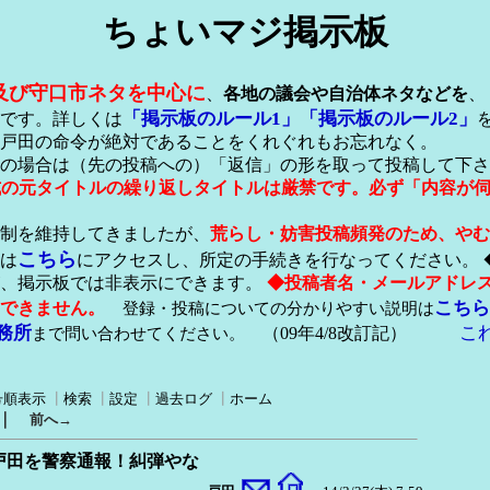
ちょいマジ掲示板
及び守口市ネタを中心に
、
各地の議会や自治体ネタなどを
、
「掲示板のルール1」
「掲示板のルール2」
です。詳しくは
戸田の命令が絶対であることをくれぐれもお忘れなく。
の場合は（先の投稿への）「返信」の形を取って投稿して下さ
形式の元タイトルの繰り返しタイトルは厳禁です。必ず「内容が
稿制を維持してきましたが、
荒らし・妨害投稿頻発のため、やむ
こちら
は
にアクセスし、所定の手続きを行なってください。 
が、掲示板では非表示にできます。
◆投稿者名・メールアドレ
こちら
できません。
登録・投稿についての分かりやすい説明は
務所
こ
まで問い合わせてください。
（09年4/8改訂記）
号順表示
┃
検索
┃
設定
┃
過去ログ
┃
ホーム
｜
前へ→
に戸田を警察通報！糾弾やな