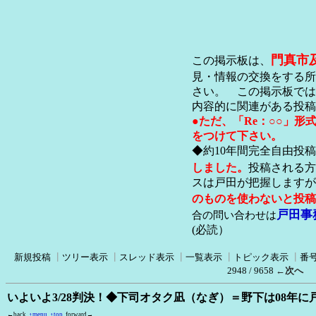
門真市
この掲示板は、
見・情報の交換をする所
さい。 この掲示板では
内容的に関連がある投稿
●ただ、「Re：○○」
をつけて下さい。
◆約10年間完全自由投
しました。
投稿される方
スは戸田が把握します
のものを使わないと投稿
戸田事
合の問い合わせは
(必読）
新規投稿
┃
ツリー表示
┃
スレッド表示
┃
一覧表示
┃
トピック表示
┃
番
2948 / 9658
←次へ
いよいよ3/28判決！◆下司オタク凪（なぎ）＝野下は08年
←back
↑menu
↑top
forward→