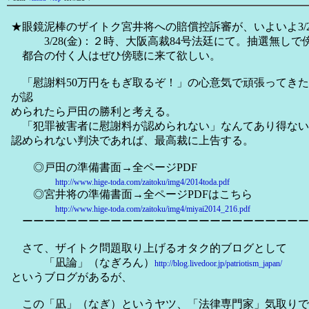
★眼鏡泥棒のザイトク宮井将への賠償控訴審が、いよいよ3/
3/28(金)：２時、大阪高裁84号法廷にて。抽選無しで
都合の付く人はぜひ傍聴に来て欲しい。
「慰謝料50万円をもぎ取るぞ！」の心意気で頑張ってきた
が認
められたら戸田の勝利と考える。
「犯罪被害者に慰謝料が認められない」なんてあり得ない
認められない判決であれば、最高裁に上告する。
◎戸田の準備書面→全ページPDF
http://www.hige-toda.com/zaitoku/img4/2014toda.pdf
◎宮井将の準備書面→全ページPDFはこちら
http://www.hige-toda.com/zaitoku/img4/miyai2014_216.pdf
ーーーーーーーーーーーーーーーーーーーーーーーーーー
さて、ザイトク問題取り上げるオタク的ブログとして
「凪論」（なぎろん）
http://blog.livedoor.jp/patriotism_japan/
というブログがあるが、
この「凪」（なぎ）というヤツ、「法律専門家」気取りで