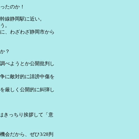
ったのか！
幹線静岡駅に近い。
だろう。
に、わざわざ静岡市から
か？
を調べようとか公開批判し
争に敵対的に誹謗中傷を
を厳しく公開的に糾弾し
はきっちり挨拶して「意
だから、ぜひ3/28判