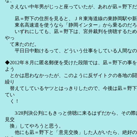
な、
さえない中年男がじっと座っていたが、あれが凪＝野下だ
凪＝野下の住所を見ると、ＪＲ東海道線の東静岡駅や新
東名高速道を使うなら「静岡インター」から乗るの
いずれにしても、凪＝野下は、宮井裁判を傍聴するため
やっ
て来たのだ。
平日日中動けるって、どういう仕事をしている人間なの
◆2012年８月に匿名郵便を受けた段階では、凪＝野下の事
よう
とかは思わなかったが、このように反ザイトクの各地の闘
繰り
替えてしているヤツとはっきりしたので、今後は凪＝野下
てい
く！
3/28判決公判にもきっと傍聴に来るはずだから、その際
見交
換」してやろうと思う。
他にも凪＝野下と「意見交換」した人がいたら、絶好の機会