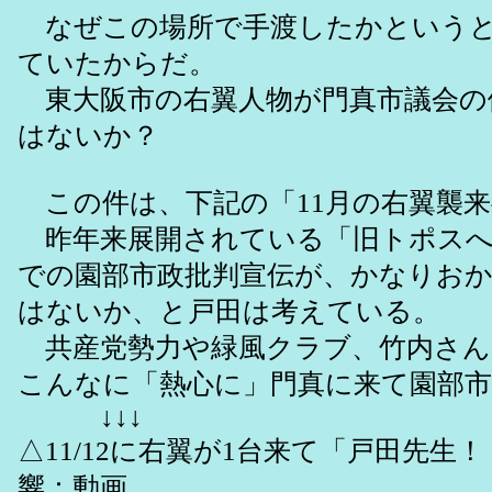
なぜこの場所で手渡したかというと
ていたからだ。
東大阪市の右翼人物が門真市議会の
はないか？
この件は、下記の「11月の右翼襲
昨年来展開されている「旧トポスへ
での園部市政批判宣伝が、かなりお
はないか、と戸田は考えている。
共産党勢力や緑風クラブ、竹内さん
こんなに「熱心に」門真に来て園部
↓↓↓
△11/12に右翼が1台来て「戸田先
響：動画