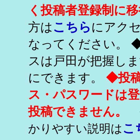
く投稿者登録制に移
こちら
方は
にアク
なってください。 
スは戸田が把握しま
にできます。
◆投
ス・パスワードは登
投稿できません。
こ
かりやすい説明は