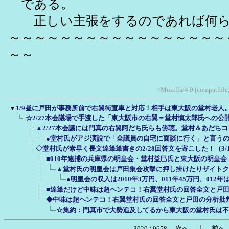
である。
正しい主張をするのであれば
～～～～～～～～～～～～～～～～～
～～
<Mozilla/4.0 (compatible
▼
1/9昼に戸田が事務所前で右翼街宣車と対応！相手は東大阪の堂村老人
☆2/27本会議場で手渡した「東大阪市の右翼＝堂村慎太郎氏への公
▲2/27本会議には門真の右翼阿だち氏らも傍聴。堂村＆あだち
●堂村氏がアジ演説で「全議員の自宅に面談に行く」と言う
◇堂村氏が素早く長文達筆筆書きの2/28回答文を寄こした！（3/
■010年逮捕の兵庫県の明皇会・堂村益巳氏と東大阪の明皇
▲堂村氏の明皇会は戸田集会攻撃に押し掛けたりザイトク
●明皇会の収入は2010年3万円、011年45万円、01
■達筆だけど中味は超ヘンテコ！右翼堂村氏の回答全文と戸田の
◆中味は超ヘンテコ！右翼堂村氏の回答全文と戸田の分析批判
☆集約：門真市で大勢追及してるから東大阪の堂村氏は不
｜
3020 / 9658
←次へ
前へ