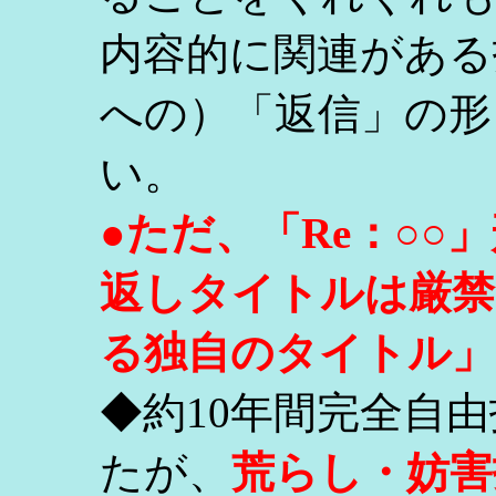
内容的に関連がある
への）「返信」の形
い。
●ただ、「Re：○
返しタイトルは厳禁
る独自のタイトル」
◆約10年間完全自
たが、
荒らし・妨害