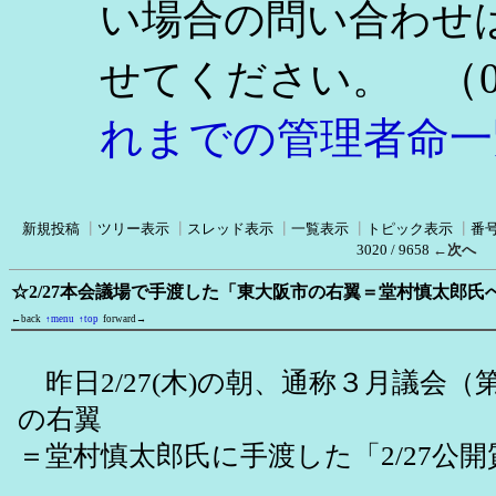
い場合の問い合わせ
（0
せてください。
れまでの管理者命一
新規投稿
┃
ツリー表示
┃
スレッド表示
┃
一覧表示
┃
トピック表示
┃
番
3020 / 9658
←次へ
☆2/27本会議場で手渡した「東大阪市の右翼＝堂村慎太郎氏
←back
↑menu
↑top
forward→
昨日2/27(木)の朝、通称３月議会
の右翼
＝堂村慎太郎氏に手渡した「2/27公