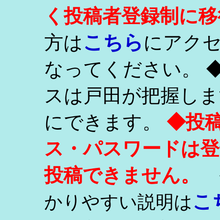
く投稿者登録制に移
こちら
方は
にアク
なってください。 
スは戸田が把握しま
にできます。
◆投
ス・パスワードは登
投稿できません。
こ
かりやすい説明は