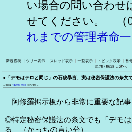
い場合の問い合わせ
（0
せてください。
れまでの管理者命一
新規投稿
┃
ツリー表示
┃
スレッド表示
┃
一覧表示
┃
トピック表示
┃
番
3170 / 9658
←次へ
●「デモはテロと同じ」の石破暴言、実は秘密保護法の条文
←back
↑menu
↑top
forward→
阿修羅掲示板から非常に重要な記事
◎特定秘密保護法の条文でも「デモ
る （かっちの言い分）