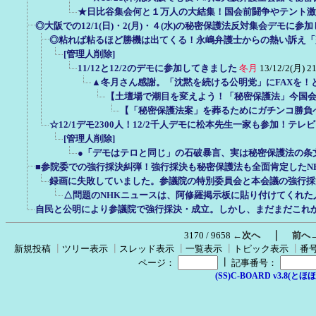
★日比谷集会何と１万人の大結集！国会前闘争やテント激
◎大阪での12/1(日)・2(月)・４(水)の秘密保護法反対集会デモに参
◎粘れば粘るほど勝機は出てくる！永嶋弁護士からの熱い訴え「
[管理人削除]
11/12と12/2のデモに参加してきました
冬月
13/12/2(月) 2
▲冬月さん感謝。「沈黙を続ける公明党」にFAXを！
【土壇場で潮目を変えよう！「秘密保護法」今国
【「秘密保護法案」を葬るためにガチンコ勝負
☆12/1デモ2300人！12/2千人デモに松本先生一家も参加！テ
[管理人削除]
●「デモはテロと同じ」の石破暴言、実は秘密保護法の条
■参院委での強行採決糾弾！強行採決も秘密保護法も全面肯定したN
録画に失敗していました。参議院の特別委員会と本会議の強行採
△問題のNHKニュースは、阿修羅掲示板に貼り付けてくれた
自民と公明により参議院で強行採決・成立。しかし、まだまだこれ
｜
3170 / 9658
←次へ
前へ
新規投稿
┃
ツリー表示
┃
スレッド表示
┃
一覧表示
┃
トピック表示
┃
番
┃
ページ：
記事番号：
(SS)C-BOARD v3.8(とほほ改v