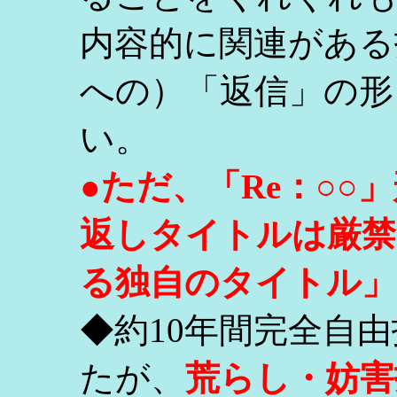
内容的に関連がある
への）「返信」の形
い。
●ただ、「Re：○
返しタイトルは厳禁
る独自のタイトル」
◆約10年間完全自
たが、
荒らし・妨害