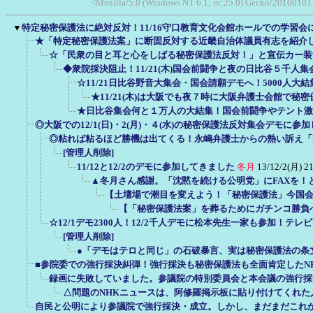
<Mozilla/5.0 (Windows NT 6.1; rv:25.0) Gecko/2010010
▼
特定秘密保護法に絶対反対！11/16守口教育文化会館ホールでの学習会
★「特定秘密保護法案」に断固反対する近畿自治体議員有志を紹介
☆「民衆の目と耳と心をしばる秘密保護法反対！」と宣伝カー装
◆衆院採決阻止！11/21(木)国会前闘争と夜の日比谷５千人
☆11/21日比谷野音大集会・国会請願デモへ！5000人
★11/21(木)は大阪でも夜７時に大阪弁護士会館で
★日比谷集会何と１万人の大結集！国会前闘争やテント激
◎大阪での12/1(日)・2(月)・４(水)の秘密保護法反対集会デモに参
◎粘れば粘るほど勝機は出てくる！永嶋弁護士からの熱い訴え「
[管理人削除]
11/12と12/2のデモに参加してきました
冬月
13/12/2(月) 2
▲冬月さん感謝。「沈黙を続ける公明党」にFAXを！
【土壇場で潮目を変えよう！「秘密保護法」今国
【「秘密保護法案」を葬るためにガチンコ勝負
☆12/1デモ2300人！12/2千人デモに松本先生一家も参加！テ
[管理人削除]
●「デモはテロと同じ」の石破暴言、実は秘密保護法の条
■参院委での強行採決糾弾！強行採決も秘密保護法も全面肯定したN
録画に失敗していました。参議院の特別委員会と本会議の強行採
△問題のNHKニュースは、阿修羅掲示板に貼り付けてくれた
自民と公明により参議院で強行採決・成立。しかし、まだまだこれ