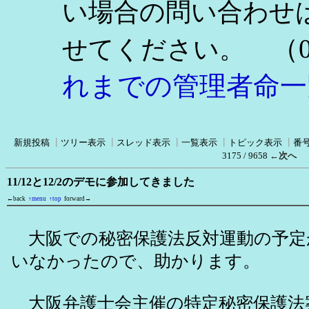
い場合の問い合わせ
（0
せてください。
れまでの管理者命一
新規投稿
┃
ツリー表示
┃
スレッド表示
┃
一覧表示
┃
トピック表示
┃
番
3175 / 9658
←次へ
11/12と12/2のデモに参加してきました
←back
↑menu
↑top
forward→
大阪での秘密保護法反対運動の予定
いなかったので、助かります。
大阪弁護士会主催の特定秘密保護法