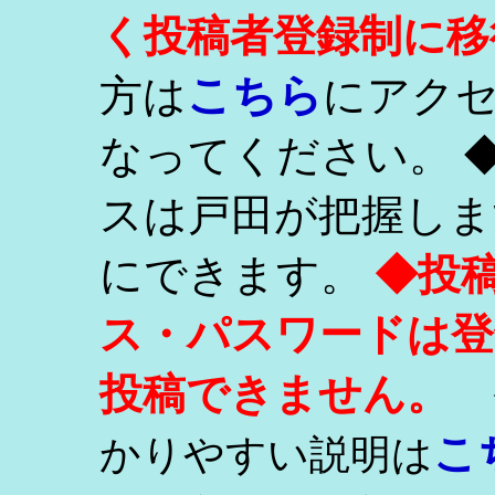
く投稿者登録制に移
こちら
方は
にアク
なってください。 
スは戸田が把握しま
にできます。
◆投
ス・パスワードは登
投稿できません。
こ
かりやすい説明は