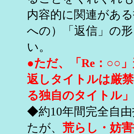
内容的に関連がある
への）「返信」の形
い。
●ただ、「Re：○
返しタイトルは厳禁
る独自のタイトル」
◆約10年間完全自
たが、
荒らし・妨害