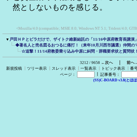
然としないものを感じる。
<Mozilla/4.0 (compatible; MSIE 8.0; Windows NT 5.1; Trident/4.0; GTB
▼
戸田ＨＰとビラだけで、ザイトク維新結託の「11/16中原府教育長講演
◆著名人と売名図るおつるに痛打！（来年10月川西市議選）仲間の
☆追撃！11/14府教委乗り込み中原に糾問・辞職要求状と質問
｜
3212 / 9658
←次へ
前へ
新規投稿
┃
ツリー表示
┃
スレッド表示
┃
一覧表示
┃
トピック表示
┃
番
┃
ページ：
記事番号：
(SS)C-BOARD v3.8(とほほ改v