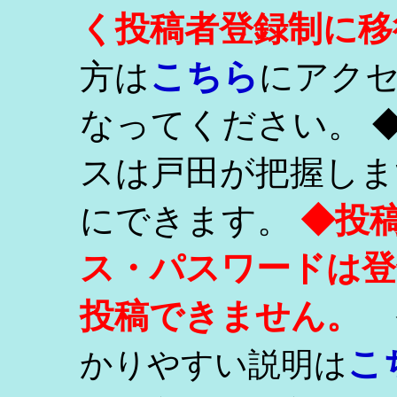
く投稿者登録制に移
こちら
方は
にアク
なってください。 
スは戸田が把握しま
にできます。
◆投
ス・パスワードは登
投稿できません。
こ
かりやすい説明は