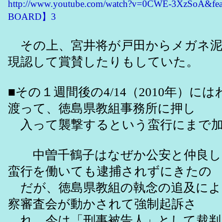
http://www.youtube.com/watch?v=0CWE-3XzSoA
BOARD】3
その上、宮井将が戸田からメガネ泥
現認して賞賛したりもしていた。
■その１週間後の4/14（2010年）に
渡って、徳島県教組事務所に押し
入って襲撃するという蛮行にまで加
中曽千鶴子はなぜか公安と仲良し
蛮行を働いても逮捕されずにきたの
だが、徳島県教組の執念の追及によ
察審査会が動かされて強制起訴さ
れ、今は「刑事被告人」として裁判