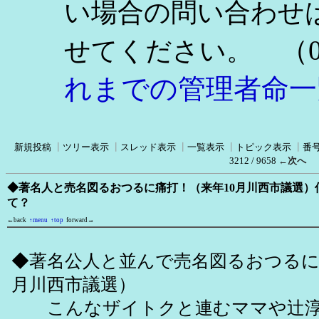
い場合の問い合わせ
（0
せてください。
れまでの管理者命一
新規投稿
┃
ツリー表示
┃
スレッド表示
┃
一覧表示
┃
トピック表示
┃
番
3212 / 9658
←次へ
◆著名人と売名図るおつるに痛打！（来年10月川西市議選）
て？
←back
↑menu
↑top
forward→
◆著名公人と並んで売名図るおつるに
月川西市議選）
こんなザイトクと連むママや辻淳