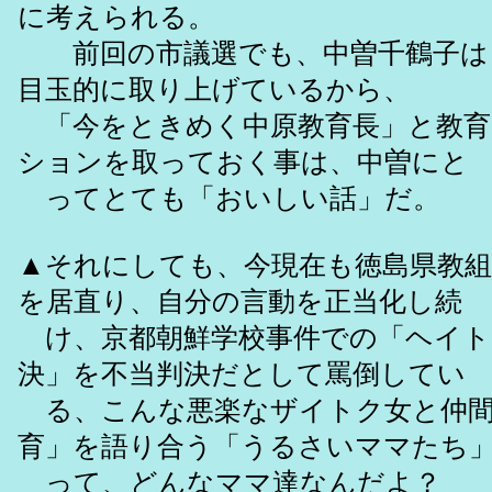
に考えられる。
前回の市議選でも、中曽千鶴子は
目玉的に取り上げているから、
「今をときめく中原教育長」と教育
ションを取っておく事は、中曽にと
ってとても「おいしい話」だ。
▲それにしても、今現在も徳島県教組
を居直り、自分の言動を正当化し続
け、京都朝鮮学校事件での「ヘイト
決」を不当判決だとして罵倒してい
る、こんな悪楽なザイトク女と仲間
育」を語り合う「うるさいママたち
って、どんなママ達なんだよ？