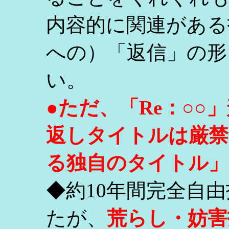
内容的に関連がある
への）「返信」の形
い。
●ただ、「Re：○
返しタイトルは厳禁
る独自のタイトル」
◆約10年間完全自
たが、
荒らし・妨害