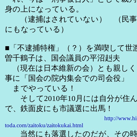
身の上になっている。
（逮捕はされていない） （民事
にもなっている）
■「不逮捕特権」（？）を満喫して世
曽千鶴子は、国会議員の平沼赳夫
（現在は日本維新の会）とも親しく
事に「国会の院内集会での司会役」
までやっている！
そして2010年10月には自分が住
で、鉄面皮にも市議選に出馬！
http://www.hi
toda.com/zaitoku/zaitokukai.html
当然にも落選したのだが、その時