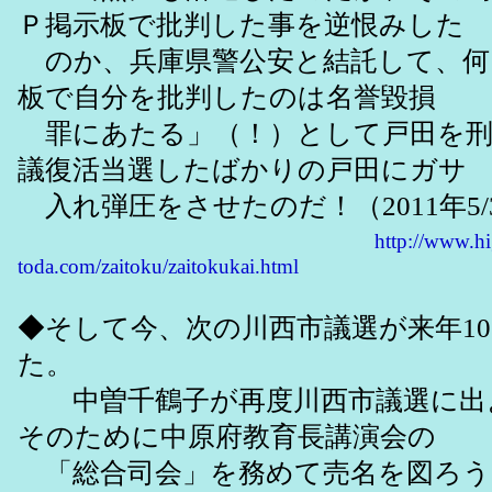
Ｐ掲示板で批判した事を逆恨みした
のか、兵庫県警公安と結託して、何
板で自分を批判したのは名誉毀損
罪にあたる」（！）として戸田を刑
議復活当選したばかりの戸田にガサ
入れ弾圧をさせたのだ！（2011年5/
http://www.hi
toda.com/zaitoku/zaitokukai.html
◆そして今、次の川西市議選が来年1
た。
中曽千鶴子が再度川西市議選に出
そのために中原府教育長講演会の
「総合司会」を務めて売名を図ろう