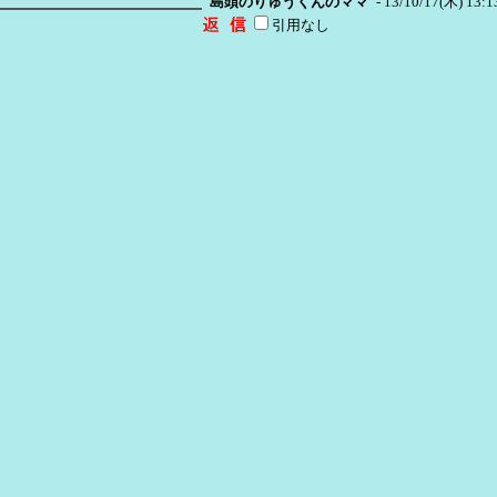
島頭のりゅうくんのママ
- 13/10/17(木) 13:13
引用なし