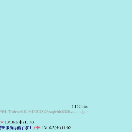
7,152 hits
OW64; Trident/6.0; MDDCJS)＠zaqb4dc8526.zaq.ne.jp>
マ
13/10/3(木) 15:43
持出張所は酷すぎ！
戸田
13/10/5(土) 11:02