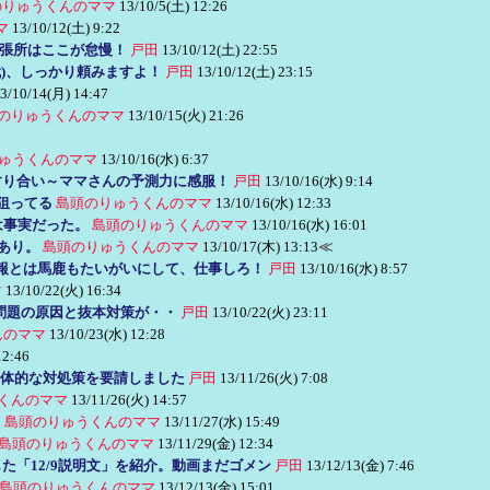
のりゅうくんのママ
13/10/5(土) 12:26
マ
13/10/12(土) 9:22
張所はここが怠慢！
戸田
13/10/12(土) 22:55
1(代)、しっかり頼みますよ！
戸田
13/10/12(土) 23:15
3/10/14(月) 14:47
のりゅうくんのママ
13/10/15(火) 21:26
ゅうくんのママ
13/10/16(水) 6:37
すり合い～ママさんの予測力に感服！
戸田
13/10/16(水) 9:14
狙ってる
島頭のりゅうくんのママ
13/10/16(水) 12:33
は事実だった。
島頭のりゅうくんのママ
13/10/16(水) 16:01
あり。
島頭のりゅうくんのママ
13/10/17(木) 13:13
≪
報とは馬鹿もたいがいにして、仕事しろ！
戸田
13/10/16(水) 8:57
マ
13/10/22(火) 16:34
問題の原因と抜本対策が・・
戸田
13/10/22(火) 23:11
んのママ
13/10/23(水) 12:28
12:46
体的な対処策を要請しました
戸田
13/11/26(火) 7:08
くんのママ
13/11/26(火) 14:57
じ
島頭のりゅうくんのママ
13/11/27(水) 15:49
島頭のりゅうくんのママ
13/11/29(金) 12:34
た「12/9説明文」を紹介。動画まだゴメン
戸田
13/12/13(金) 7:46
島頭のりゅうくんのママ
13/12/13(金) 15:01