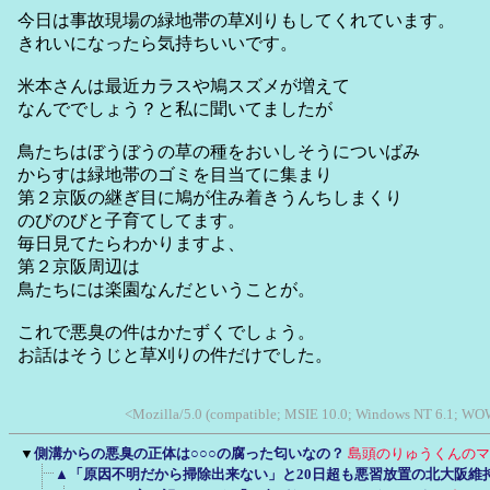
今日は事故現場の緑地帯の草刈りもしてくれています。
きれいになったら気持ちいいです。
米本さんは最近カラスや鳩スズメが増えて
なんででしょう？と私に聞いてましたが
鳥たちはぼうぼうの草の種をおいしそうについばみ
からすは緑地帯のゴミを目当てに集まり
第２京阪の継ぎ目に鳩が住み着きうんちしまくり
のびのびと子育てしてます。
毎日見てたらわかりますよ、
第２京阪周辺は
鳥たちには楽園なんだということが。
これで悪臭の件はかたずくでしょう。
お話はそうじと草刈りの件だけでした。
<Mozilla/5.0 (compatible; MSIE 10.0; Windows NT 6.1; W
▼
側溝からの悪臭の正体は○○○の腐った匂いなの？
島頭のりゅうくんのマ
▲「原因不明だから掃除出来ない」と20日超も悪習放置の北大阪維