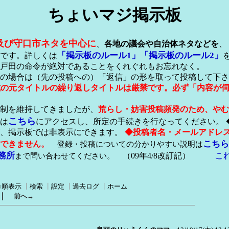
ちょいマジ掲示板
及び守口市ネタを中心に
、
各地の議会や自治体ネタなどを
、
「掲示板のルール1」
「掲示板のルール2」
です。詳しくは
戸田の命令が絶対であることをくれぐれもお忘れなく。
の場合は（先の投稿への）「返信」の形を取って投稿して下さ
形式の元タイトルの繰り返しタイトルは厳禁です。必ず「内容が
稿制を維持してきましたが、
荒らし・妨害投稿頻発のため、やむ
こちら
は
にアクセスし、所定の手続きを行なってください。 
が、掲示板では非表示にできます。
◆投稿者名・メールアドレ
こちら
できません。
登録・投稿についての分かりやすい説明は
務所
こ
まで問い合わせてください。
（09年4/8改訂記）
号順表示
┃
検索
┃
設定
┃
過去ログ
┃
ホーム
｜
前へ→