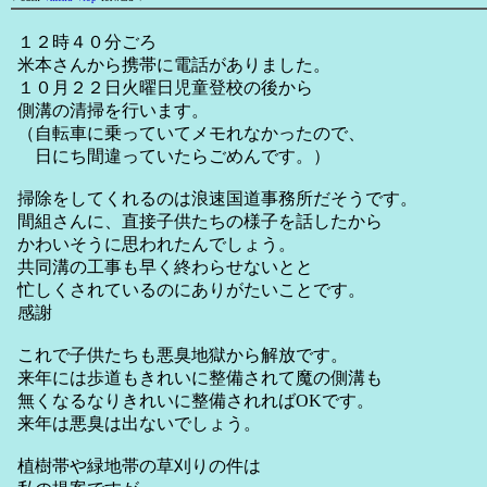
１２時４０分ごろ
米本さんから携帯に電話がありました。
１０月２２日火曜日児童登校の後から
側溝の清掃を行います。
（自転車に乗っていてメモれなかったので、
日にち間違っていたらごめんです。）
掃除をしてくれるのは浪速国道事務所だそうです。
間組さんに、直接子供たちの様子を話したから
かわいそうに思われたんでしょう。
共同溝の工事も早く終わらせないとと
忙しくされているのにありがたいことです。
感謝
これで子供たちも悪臭地獄から解放です。
来年には歩道もきれいに整備されて魔の側溝も
無くなるなりきれいに整備されればOKです。
来年は悪臭は出ないでしょう。
植樹帯や緑地帯の草刈りの件は