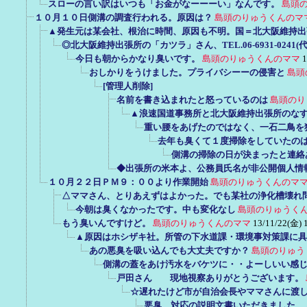
スローの言い訳はいつも「お金がなーーーい」なんです。
島頭
１０月１０日側溝の調査行われる。原因は？
島頭のりゅうくんのマ
▲発生元は某会社、根治に時間、原因も不明。国＝北大阪維持出
◎北大阪維持出張所の「カツラ」さん、TEL.06-6931-024
今日も朝からかなり臭いです。
島頭のりゅうくんのママ
1
おしかりをうけました。プライバシーーの侵害と
島頭
[管理人削除]
名前を書き込まれたと怒っているのは
島頭のり
▲浪速国道事務所と北大阪維持出張所のな
重い腰をあげたのではなく、一石二鳥を
去年も臭くて１度掃除をしていたの
側溝の掃除の日が決まったと連絡
◆出張所の米本よ、公務員氏名が非公開個人情
１０月２２日ＰＭ９：００より作業開始
島頭のりゅうくんのマ
△ママさん、とりあえずはよかった。でも某社の浄化槽壊れ
今朝は臭くなかったです。中も変化なし
島頭のりゅうく
もう臭いんですけど。
島頭のりゅうくんのママ
13/11/22(金) 
▲原因はホシザキ社。所管の下水道課・環境事対策課に具
あの悪臭を吸い込んでも大丈夫ですか？
島頭のりゅう
側溝の蓋をあけ汚水をバケツに・・よーしいい感
戸田さん 現地視察ありがとうございます。
☆遅れたけど市が自治会長やママさんに渡し
悪臭 対応の説明文書いただきました。