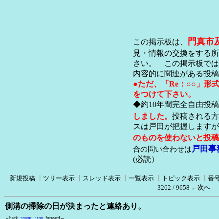
門真市
この掲示板は、
見・情報の交換をする所
さい。 この掲示板では
内容的に関連がある投稿
●ただ、「Re：○○」
をつけて下さい。
◆約10年間完全自由投
しました。
投稿される方
スは戸田が把握します
のものを使わないと投稿
戸田事
合の問い合わせは
(必読）
新規投稿
┃
ツリー表示
┃
スレッド表示
┃
一覧表示
┃
トピック表示
┃
番
3262 / 9658
←次へ
側溝の掃除の日が決まったと連絡あり。
←back
↑menu
↑top
forward→