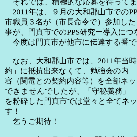
それでは、積極的な応募を待ってま
2011年は、９月の大和郡山市でのP
市職員３名が（市長命令で）参加した
事が、門真市でのPPS研究ー導入に
今度は門真市が他市に伝達する番で
なお、大和郡山市では、2011年当
約」に抵抗出来なくて、勉強会の内
容（関電との契約内容等）を全部ネッ
できませんでしたが、「守秘義務」
を粉砕した門真市では堂々と全てネ
す！
乞うご期待！