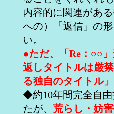
内容的に関連がある
への）「返信」の形
い。
●ただ、「Re：○
返しタイトルは厳禁
る独自のタイトル」
◆約10年間完全自
たが、
荒らし・妨害