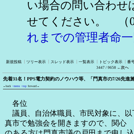
い場合の問い合わせ
（0
せてください。
れまでの管理者命一
新規投稿
┃
ツリー表示
┃
スレッド表示
┃
一覧表示
┃
トピック表示
┃
番
3447 / 9658
←次へ
先着31名！PPS電力契約のノウハウ等、「門真市の7/26先
←back
↑menu
↑top
forward→
各位
議員、自治体職員、市民対象に、以
真市で勉強会を開きますので、関心
のある方は門真市議の戸田まで申し