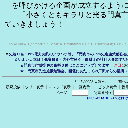
を呼びかける企画が成立するように
「小さくともキラリと光る門真市
ていきましょう！
<Mozilla/4.0 (compatible; MSIE 8.0; Windows NT 5.1; Trident/4.0; GTB7.5
▼
先着31名！PPS電力契約のノウハウ等、「門真市の7/26先進施策勉強
☆いよいよ本日！他議員６・内外市民６・取材１の計14人参加で7/2
▲門真市作成提供の資料３種はここにアップしてます！
戸田
13/
★「門真市先進施策勉強会」開催にあたっての戸田からの指摘（
｜
3447 / 9658
←次へ
前へ
新規投稿
┃
ツリー表示
┃
スレッド表示
┃
一覧表示
┃
トピック表示
┃
番
┃
ページ：
記事番号：
(SS)C-BOARD v3.8(とほほ改v