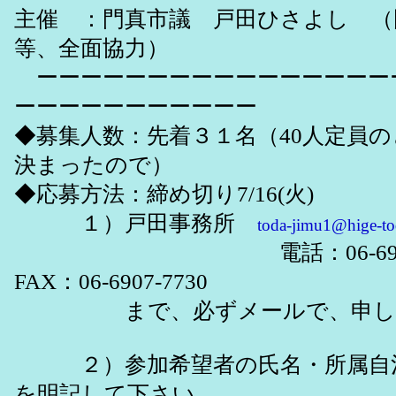
主催 ：門真市議 戸田ひさよし （
等、全面協力）
ーーーーーーーーーーーーーーーー
ーーーーーーーーーーー
◆募集人数：先着３１名（40人定員
決まったので）
◆応募方法：締め切り7/16(火)
１）戸田事務所
toda-jimu1@hige-t
電話：06-6907-
FAX：06-6907-7730
まで、必ずメールで、申し込
２）参加希望者の氏名・所属自
を明記して下さい。