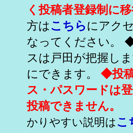
く投稿者登録制に移
こちら
方は
にアク
なってください。 
スは戸田が把握しま
にできます。
◆投
ス・パスワードは登
投稿できません。
こ
かりやすい説明は