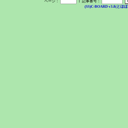
┃
ページ：
記事番号：
(SS)C-BOARD v3.8(とほほ改v