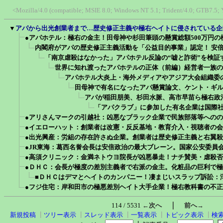
<Mozilla/4.0 (compatible; MSIE 8.0; Windows NT 5.1; Trident/4.0; GTB7.5;
▼
アパから出光創業者まで…歴史修正主義や極右ヘイトに侵されている企
●アパホテル：極右の金主！田母神や杉田筆頭の懸賞総額500万円
内閣府がアパの歴史修正主義活動を「公益目的事業」認定！ 安
「南京虐殺はなかった」アパホテル反論の“嘘と詐術”を検証
世界に知れ渡ったアパホテルの正体（前編）経営者一族の
アパホテル大炎上・海外メディアやアジア大会組織委
田母神で有名になったアパ懸賞論文、ケント・ギル
アパが稲田朋美、杉田水脈、高市早苗ら極右政
「アパクラブ」に参加した有名企業は国際
●アリさんマークの引越社：凶悪なブラック企業で民族部落等への
●イエローハット：創業者は改憲・反反基地・教育介入・視聴者の
●出光興産：労組の存在許さぬ企業。創業者は歴史修正主義と右翼
●JR東海：葛西名誉会長は安倍政治の最大ブレーン。国家公安委員
●高須クリニック：金満ネトウヨ院長が凶悪暴走！ナチ賛美・虐殺
●ＤＨＣ：会長が極度の差別主義者で右派の金主。化粧品の巨利で
■ＤＨＣはデマとヘイトのカンパニー！凄まじいスラップ訴訟：
●フジ住宅：岸和田市の極悪差別ヘイト大手企業！極右教科書の不
｜
114 / 5531
←次へ
前へ→
新規投稿
┃
ツリー表示
┃
スレッド表示
┃
一覧表示
┃
トピック表示
┃
検