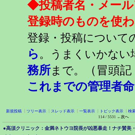
◆投稿者名・メール
登録時のものを使わ
登録・投稿について
ら
。うまくいかない
務所
（冒頭記
まで。
これまでの管理者命
新規投稿
┃
ツリー表示
┃
スレッド表示
┃
一覧表示
┃
トピック表示
┃
検
114 / 5531
←次へ
●高須クリニック：金満ネトウヨ院長が凶悪暴走！ナチ賛美