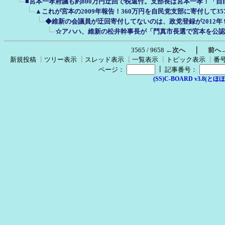
■宮本一孝府議も約800万円迂回で税還付。支部長は宮本一孝！「
▲これが宮本の2009年報告！360万円を自民党支部に寄付して3
◆維新の会議員が迂回寄付してないのは、政党登録が2012
☆アハハ、維新の松井幹事長が「門真市長選で宮本を公認
｜
3565 / 9658
←次へ
前へ
新規投稿
┃
ツリー表示
┃
スレッド表示
┃
一覧表示
┃
トピック表示
┃
番
┃
ページ：
記事番号：
(SS)C-BOARD v3.8(とほほ改v