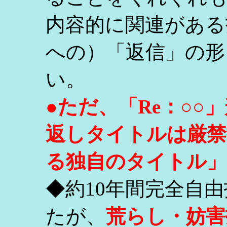
内容的に関連がある
への）「返信」の形
い。
●ただ、「Re：○
返しタイトルは厳禁
る独自のタイトル」
◆約10年間完全自
たが、
荒らし・妨害