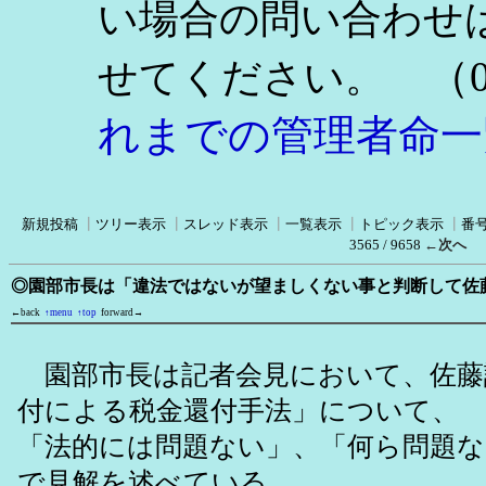
い場合の問い合わせ
（0
せてください。
れまでの管理者命一
新規投稿
┃
ツリー表示
┃
スレッド表示
┃
一覧表示
┃
トピック表示
┃
番
3565 / 9658
←次へ
◎園部市長は「違法ではないが望ましくない事と判断して佐
←back
↑menu
↑top
forward→
園部市長は記者会見において、佐藤
付による税金還付手法」について、
「法的には問題ない」、「何ら問題
で見解を述べている。