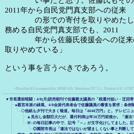
い事だと思う。佐藤氏もその
2011年から自民党門真支部への従来
の形での寄付を取りやめたし、
務める自民党門真支部でも、2011
年から佐藤氏後援会への従来の
取りやめている」
という事を言うべきであろう。
<Mozilla/4.0 (compatible; MSIE 8.0; Windows NT 5.1; Trident/4.0; GTB7.
▼
市長選前暗闘：4/8(月)読売朝刊で佐藤親太議員の「税還付狙い・迂回
●親宮本派の緑風、4/8会派代表者会で佐藤議員の審査を要求：条例
◇他紙も夕刊で大きく報道。毎日は「4640万円」と。テレビニ
▲見出し金額巨大だが、還付利得は年30万円前後か。「違法
※↑の毎日記事の中で、記号「～」が文字化けしてました。
◎園部市長は「違法ではないが望ましくない事と判断して