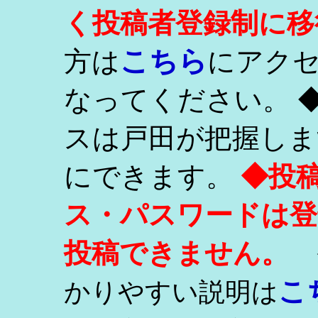
く投稿者登録制に移
こちら
方は
にアク
なってください。 
スは戸田が把握しま
にできます。
◆投
ス・パスワードは登
投稿できません。
こ
かりやすい説明は