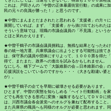
てきたにしては、当選もできないし、得票も１０００票程度
これは、戸田さんの「中曽の正体暴露街宣行動」の成果に加
民の元々の良識が勝った！」と思うのです。
★中曽にまんまとだまされたと思われる「支援者」の方々に
展開していれば、まず、「支援者」から抜け出ておられたは
そういう意味では、現職の市議会議員の「不見識」というか
とほと呆れかえります。
★中曽千鶴子の市議会議員挑戦は、無残な結果となったわけ
春の統一地方選、兵庫県議会に出ようとする可能性は捨てき
は、保守系の議員や団体にすりよって、１０００票を得た「
得て、またまた、政界への進出を試みるかもしれません。
なにしろ、橋下ブームで「大阪維新の会→日本維新の会」の
応援演説をこいているのですから・・・（大きな勘違い婆と
が）。
★中曽千鶴子の企てを早期に破壊させる必要があります。
ひとまず、中曽の実態を知らしめる「ヘイト行動動画」を家
どでも再生できる形式に変換・編集するなどしてＤＶＤに焼
は、川西市議会各会派党へのオルグを兼ねて配布すること。
また兵庫県の職員へも同様のオルグが必要と思われます。同