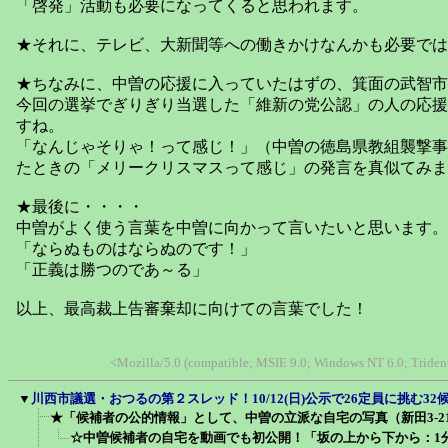
「啓発」活動も必要になってくると思われます。
★それに、テレビ、大新聞等への働きかけなんかも必要では
★ちなみに、中曽の応援に入っていたはずの、箕面の武智市
今回の選挙でぎりぎり当選した「維新の党公認」の人の応援
すね。
「なんじゃそりゃ！って感じ！」（中曽の徳島県教組襲撃事
たときの「メリークリスマスって感じ」の発言を真似てみま
★最後に・・・・
中曽がよく使う言葉を中曽に向かって言いたいと思います。
「ならぬものはならぬのです！」
「正義は勝つのであ～る」
以上、最高裁上告審棄却に向けての言葉でした！
<Mozilla/5.0 (compatible; MSIE 9.0; Windows NT 6.0; Tride
▼
川西市議選・おつるの第２スレッド！10/12(日)公示で26定員に挑む3
★「候補者の公的情報」として、中曽の立派な自宅の写真（新田3-21
☆中曽候補者の自宅を動画でも初公開！「坂の上から下から：1分