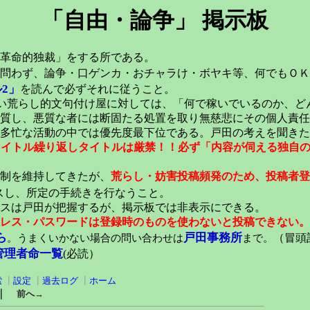
「自由・論争」 掲示板
革命的独裁」をする所である。
問わず、論争・口ゲンカ・おチャラけ・ボヤキ等、何でもＯＫ
2」
を読んで必ずそれに従うこと。
い荒らし的文句付け屋に対しては、「何で稼いでいるのか、ど
質し、悪質な者には断固たる処置を取り無慈悲にその個人責任
多忙な活動の中では優先度最下位である。戸田の考えを聞きた
元タイトル繰り返しタイトルは厳禁！！必ず「内容が伺える独自
稿制を維持してきたが、
荒らし・妨害投稿頻発のため、投稿者登
スし、所定の手続きを行なうこと。
スは戸田が把握するが、掲示板では非表示にできる。
レス・パスワードは登録時のものを使わないと投稿できない。
ら
戸田事務所
。うまくいかない場合の問い合わせは
まで。
（冒頭記
管理者命一覧
(必読）
索
┃
設定
┃
過去ログ
┃
ホーム
｜
前へ→