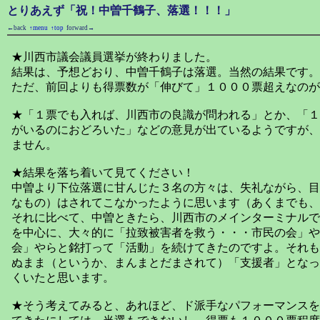
とりあえず「祝！中曽千鶴子、落選！！！」
←back
↑menu
↑top
forward→
★川西市議会議員選挙が終わりました。
結果は、予想どおり、中曽千鶴子は落選。当然の結果です。
ただ、前回よりも得票数が「伸びて」１０００票超えなのが
★「１票でも入れば、川西市の良識が問われる」とか、「１
がいるのにおどろいた」などの意見が出ているようですが、
ません。
★結果を落ち着いて見てください！
中曽より下位落選に甘んじた３名の方々は、失礼ながら、目
なもの）はされてこなかったように思います（あくまでも、
それに比べて、中曽ときたら、川西市のメインターミナルで
を中心に、大々的に「拉致被害者を救う・・・市民の会」や
会」やらと銘打って「活動」を続けてきたのですよ。それも
ぬまま（というか、まんまとだまされて）「支援者」となっ
くいたと思います。
★そう考えてみると、あれほど、ド派手なパフォーマンスを