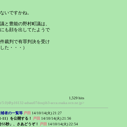
ないですかね。
議と豊能の野村町議は、
にも顔を出してたようで
件裁判で有罪判決を受け
した・・・）
1,529 hits
nt/5.0)＠p16132-adsau07doujib3-acca.osaka.ocn.ne.jp>
2候補者の一覧等
戸田
14/10/14(火) 21:27
-11）を公開する！
戸田
14/10/14(火) 21:56
55秒」、さあどうぞ！
戸田
14/10/14(火) 22:54