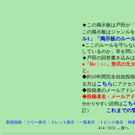
★この掲示板は戸田が「
この掲示板はジャンルを
ル1」
「掲示板のルール
●ここのルールを守らな
しているのか」等を問い
★戸田の回答書き込みは
●「Re：○○」形式の
と。
◆約10年間完全自由投
こちら
る方は
にアクセ
◆投稿者のメールアドレ
◆投稿者名・メールアド
こち
分かりやすい説明は
これまでの
訂）
新規投稿
┃
ツリー表示
┃
スレッド表示
┃
一覧表示
┃
トピック表示
┃
検
414 / 5531
←次へ