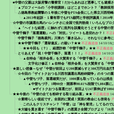
■中曽の父親は大阪府警の警察官！だからあれほど悪事しても逮捕
▲プロフィールの「小学校講師」はどこまでホント？「教師採用
△徳島県教組襲撃の１年後に中曽をPTA会長にした県立川西明
▲2013年起訴・１審有罪でもPTA顧問と学校評議員！201
☆中曽の市議選出馬のハレンチさに全国で批判勃発！いろんなブロ
▲「ヘイトな経歴」に触れずに批判を誤魔化そうとする中曽の苦
中曽千鶴子「落選運動」への「対抗」ツイートも息切れか？！
不正
中曽千鶴子「徳島裁判」川東の「書き込み」、それなりに参考に
★★中曽千鶴子「選挙違反」の疑い？★★
不正義追放
14/10/18(
★★今回も（？）、経歴詐称「中曽千鶴子」★★
不正義追放
とりあえず「祝！中曽千鶴子、落選！！！」
不正義追放
14/10/2
▲在特会「桜井会長」を大賛美する「中曽千鶴子」▲
不正義
文字化け修正！▲在特会「桜井会長」を大賛美する「中曽
★楽しい想像～なぜ「中曽が前回より200票減らすと300万円出血
☆今回の「ザイトクおつる川西市議選出馬粉砕闘争」の６つの重
▲中曽ちづ子、落選確実だが、1000票も取っているのは残念！0
▲中曽ちづ子、1時00分・開票率98.61%段階で1,084票に
■ザイトクおつる落選だが、前回より247票伸ばす10
★★今後の「中曽の企てを粉砕する取り組み案」★★
不正義追放
14
☆素晴らしい提起です。全面的に賛成！箕面の教会にも啓発を
この人もクリスチャン？「中曽」は「神を冒涜」してるので
★大嘘を貫き通す「中曽千鶴子」の悪質さ全開ブログより「10月