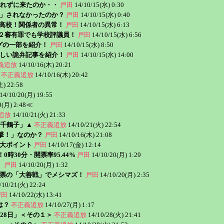
されずに来たのか・・
戸田
14/10/15(水) 0:30
」されなかったのか？
戸田
14/10/15(水) 0:40
峰高校！関係者の異常！
戸田
14/10/15(水) 6:13
4年２審有罪でも学校評議員！
戸田
14/10/15(水) 6:56
グの一部を紹介！
戸田
14/10/15(水) 8:50
しい詭弁記事を紹介！
戸田
14/10/15(水) 14:00
義追放
14/10/16(木) 20:21
不正義追放
14/10/16(木) 20:42
土) 22:58
14/10/20(月) 19:55
0(月) 2:48
≪
追放
14/10/21(火) 21:33
千鶴子」▲
不正義追放
14/10/21(火) 22:54
打撃！」なのか？
戸田
14/10/16(木) 21:08
大ポイント
戸田
14/10/17(金) 12:14
時30分・開票率95.44%
戸田
14/10/20(月) 1:29
。
戸田
14/10/20(月) 1:32
84票の「大善戦」でメシマズ！
戸田
14/10/20(月) 2:35
/10/21(火) 22:24
戸田
14/10/22(水) 13:41
は？
不正義追放
14/10/27(月) 1:17
28日」＜その１＞
不正義追放
14/10/28(火) 21:41