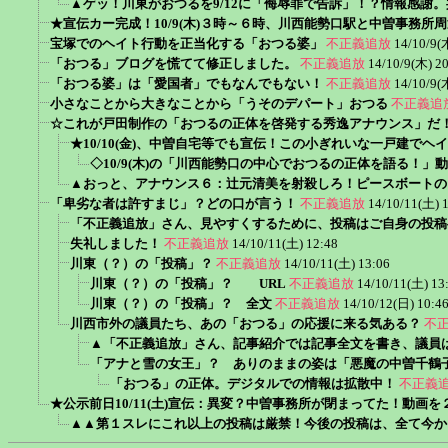
▲ゲッ！川東がおつるを9/12に「侮辱罪で告訴」！？情報感謝
★宣伝カー完成！10/9(木)３時～６時、川西能勢口駅と中曽事務所
宝塚でのヘイト行動を正当化する「おつる婆」
不正義追放
14/10/9(
「おつる」ブログを慌てて修正しました。
不正義追放
14/10/9(木) 2
「おつる婆」は「愛国者」でもなんでもない！
不正義追放
14/10/9(
小さなことから大きなことから「うそのデパート」おつる
不正義追
☆これが戸田制作の「おつるの正体を啓発する秀逸アナウンス」だ
★10/10(金)、中曽自宅等でも宣伝！この小ぎれいな一戸建で
◇10/9(木)の「川西能勢口の中心でおつるの正体を語る！」
▲おっと、アナウンス６：辻元清美を射殺しろ！ピースボートの
「卑劣な者は許すまじ」？どの口が言う！
不正義追放
14/10/11(土) 
「不正義追放」さん、見やすくするために、投稿はご自身の投稿
失礼しました！
不正義追放
14/10/11(土) 12:48
川東（？）の「投稿」？
不正義追放
14/10/11(土) 13:06
川東（？）の「投稿」？ URL
不正義追放
14/10/11(土) 13
川東（？）の「投稿」？ 全文
不正義追放
14/10/12(日) 10:4
川西市外の議員たち、あの「おつる」の応援に来る気ある？
不
▲「不正義追放」さん、記事紹介では記事全文を書き、議員
「アナと雪の女王」？ ありのままの姿は「悪魔の中曽千鶴
「おつる」の正体。デジタルでの情報は拡散中！
不正義
★公示前日10/11(土)宣伝：異変？中曽事務所が閉まってた！動画
▲▲第１スレにこれ以上の投稿は厳禁！今後の投稿は、全て今か