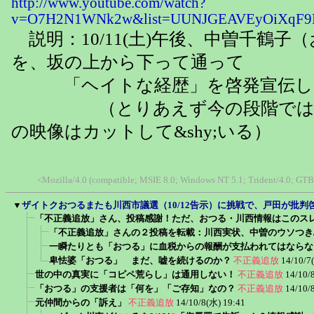
http://www.youtube.com/watch?
v=O7H2N1WNk2w&list=UUNJGEAVEyOiXqF9
説明：10/11(土)午後、中曽千鶴子
を、坂の上から下って通って
「ヘイトな経歴」を啓発宣伝し
（とりあえず今の段階では自
の映像はカットして&shy;いる）
<Mozilla/4.0 (compatible; MSIE 8.0; Windows NT 5.1; Trident/4.0; GTB
▼
ザイトクおつるまたも川西市議選（10/12告示）に挑戦で、戸田が批判
「不正義追放」さん、投稿感謝！ただ、おつる・川西情報はこのス
「不正義追放」さんの２投稿を転載：川西実状、中曽のウソつき
一瞬たりとも「おつる」に血税からの報酬が支払われてはならな
卑怯婆「おつる」 まだ、嘘を続けるのか？
不正義追放
14/10/7
世の中の真実に「コピペ荒らし」は通用しない！
不正義追放
14/10/
「おつる」の支援者は「何を」「ご存知」なの？
不正義追放
14/10/
元仲間からの「訴え」
不正義追放
14/10/8(水) 19:41