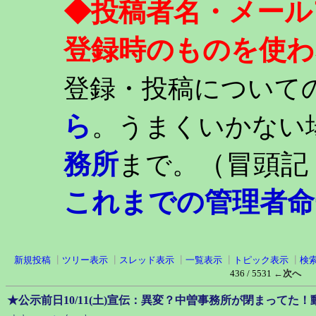
◆投稿者名・メール
登録時のものを使わ
登録・投稿について
ら
。うまくいかない
務所
（冒頭記
まで。
これまでの管理者命
新規投稿
┃
ツリー表示
┃
スレッド表示
┃
一覧表示
┃
トピック表示
┃
検
436 / 5531
←次へ
★公示前日10/11(土)宣伝：異変？中曽事務所が閉まってた