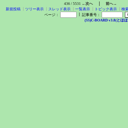
｜
436 / 5531
←次へ
前へ→
新規投稿
┃
ツリー表示
┃
スレッド表示
┃
一覧表示
┃
トピック表示
┃
検
┃
ページ：
記事番号：
(SS)C-BOARD v3.8(とほほ改v