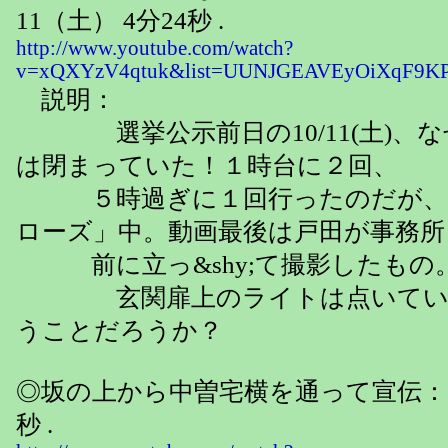
11（土） 4分24秒 .
http://www.youtube.com/watch?
v=xQXYzV4qtuk&list=UUNJGEAVEyOiXqF9K
説明：
選挙公示前日の10/11(土)、な
は閉まっていた！１時台に２回、
５時過ぎに１回行ったのだが、
ローズ」中。動画最後は戸田が事務所
前に立っ&shy;て撮影したもの
玄関扉上のライトは点いてい
うことだろうか？
◎坂の上から中曽宅横を通って宣伝：10
秒 .