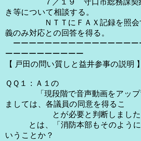
７／１９ 守口市総務課契約
き等について相談する。
ＮＴＴにＦＡＸ記録を照会す
義のみ対応との回答を得る。
ーーーーーーーーーーーーーーーー
ーーーーーーーーーー
【 戸田の問い質しと益井参事の説明 
ＱＱ１：Ａ１の
「現段階で音声動画をアップす
ましては、各議員の同意を得るこ
とが必要と判断しました
とは、「消防本部もそのように
いうことか？