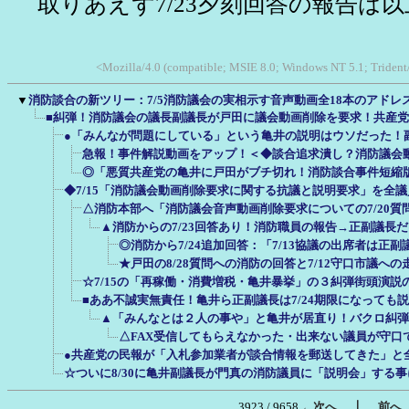
取りあえず7/23夕刻回答の報告は
<Mozilla/4.0 (compatible; MSIE 8.0; Windows NT 5.1; Trident
▼
消防談合の新ツリー：7/5消防議会の実相示す音声動画全18本のアドレ
■糾弾！消防議会の議長副議長が戸田に議会動画削除を要求！共産
●「みんなが問題にしている」という亀井の説明はウソだった！
急報！事件解説動画をアップ！＜◆談合追求潰し？消防議会動
◎「悪質共産党の亀井に戸田がブチ切れ！消防談合事件短縮版
◆7/15「消防議会動画削除要求に関する抗議と説明要求」を全
△消防本部へ「消防議会音声動画削除要求についての7/20質
▲消防からの7/23回答あり！消防職員の報告→正副議長だ
◎消防から7/24追加回答：「7/13協議の出席者は正
★戸田の8/28質問への消防の回答と7/12守口市議への
☆7/15の「再稼働・消費増税・亀井暴挙」の３糾弾街頭演説
■ああ不誠実無責任！亀井ら正副議長は7/24期限になっても
▲「みんなとは２人の事や」と亀井が居直り！バクロ糾弾する
△FAX受信してもらえなかった・出来ない議員が守口
●共産党の民報が「入札参加業者が談合情報を郵送してきた」と
☆ついに8/30に亀井副議長が門真の消防議員に「説明会」する
｜
3923 / 9658
←次へ
前へ