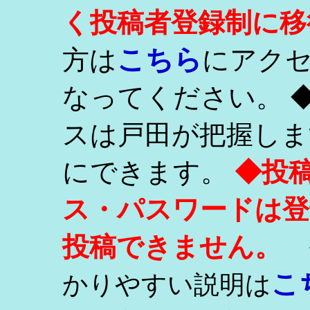
く投稿者登録制に移
こちら
方は
にアク
なってください。 
スは戸田が把握しま
にできます。
◆投
ス・パスワードは登
投稿できません。
こ
かりやすい説明は