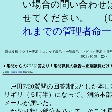
い場合の問い合わせ
（0
せてください。
れまでの管理者命一
新規投稿
┃
ツリー表示
┃
スレッド表示
┃
一覧表示
┃
トピック表示
┃
番
3923 / 9658
←次へ
▲消防からの7/23回答あり！消防職員の報告→正副議長だけで
←back
↑menu
↑top
forward→
戸田7/20質問の回答期限とした本日7/
リギリ（５時半）になって、消防本部か
メールが届いた。
かなり粗い部分もあって、そこは戸