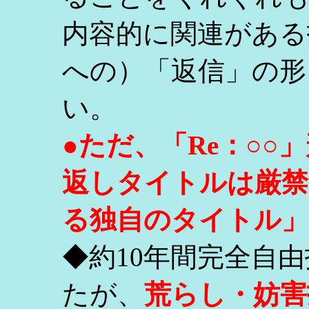
内容的に関連がある
への）「返信」の形
い。
●ただ、「Re：○
返しタイトルは厳禁
る独自のタイトル」
◆約10年間完全自
たが、
荒らし・妨害