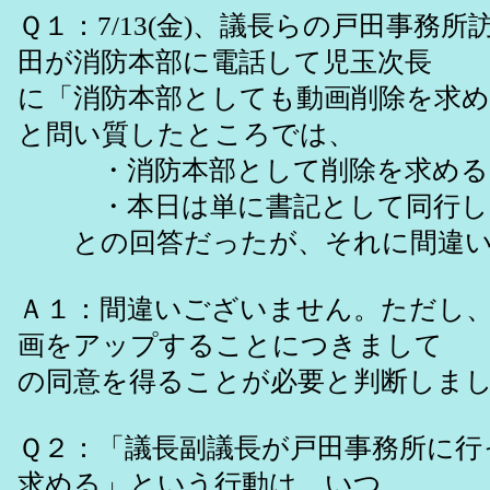
Ｑ１：7/13(金)、議長らの戸田事務
田が消防本部に電話して児玉次長
に「消防本部としても動画削除を求
と問い質したところでは、
・消防本部として削除を求める
・本日は単に書記として同行し
との回答だったが、それに間違い
Ａ１：間違いございません。ただし
画をアップすることにつきまして
の同意を得ることが必要と判断しま
Ｑ２：「議長副議長が戸田事務所に行
求める」という行動は、いつ、