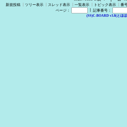
新規投稿
┃
ツリー表示
┃
スレッド表示
┃
一覧表示
┃
トピック表示
┃
番
┃
ページ：
記事番号：
(SS)C-BOARD v3.8(とほほ改v