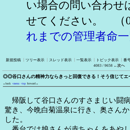
い場合の問い合わせ
（0
せてください。
れまでの管理者命一
新規投稿
┃
ツリー表示
┃
スレッド表示
┃
一覧表示
┃
トピック表示
┃
番
4083 / 9658
←次へ
◎◎谷口さんの精神力ならきっと回復できる！そう信じてエ
←back
↑menu
↑top
forward→
帰阪して谷口さんのすさまじい闘病
驚き、今晩白菊温泉に行き、奥さん
した。
番台では娘さんが赤ちゃんをあやし