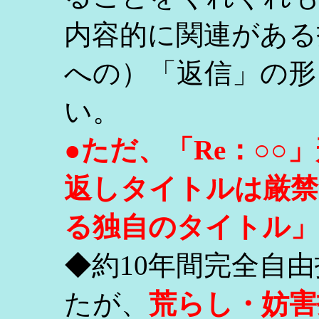
内容的に関連がある
への）「返信」の形
い。
●ただ、「Re：○
返しタイトルは厳禁
る独自のタイトル」
◆約10年間完全自
たが、
荒らし・妨害