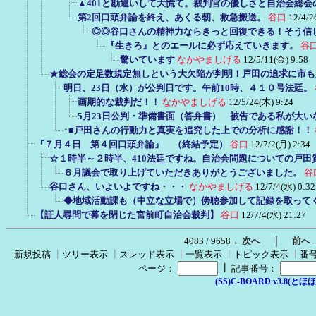
▲401と勘違いして大慌て。裁判官の優しさと自治会総
第2回口頭弁論を終え、あくる朝、救急搬送。
谷口
12/4/2
◎◎谷口さんの精神力ならきっと回復できる！そう信
『生きろ』とのエールに必ず応えていきます。
谷
驚いています
なかやましげる
12/5/11(金) 9:58
★総会の定足数規定無しという大欠陥が判明！戸田の追求に市も
明日、23日（水）が公判日です。午前10時、４１０号法廷。
画期的な裁判だ！！
なかやましげる
12/5/24(木) 9:24
5月23日公判・準備書面（答弁書） 被告である私が大
↑■戸田さんの行動力と真実を追究した上での分析に感謝！！
『７月４日 第４回口頭弁論』 （終結予定）
谷口
12/7/2(月) 2:34
☆１時半～２時半、410法廷ですね。自治会問題についての戸田
６月議会で取り上げていただきありがとうございました。
谷
谷口さん、いよいよですね・・・
なかやましげる
12/7/4(水) 0:32
◆地域活動課も（中立な立場で）傍聴参加して記録を取って
【証人尋問で幕を閉じた宮前町自治会裁判】
谷口
12/7/4(水) 21:27
｜
4083 / 9658
←次へ
前へ
新規投稿
┃
ツリー表示
┃
スレッド表示
┃
一覧表示
┃
トピック表示
┃
番
┃
ページ：
記事番号：
(SS)C-BOARD v3.8(とほほ改v