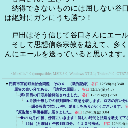
納得できないものには屈しない谷口
は絶対にガンにうち勝つ！
戸田はそう信じて谷口さんにエール
そして思想信条宗教を越えて、多く
んにエールを送っていると思います
<Mozilla/4.0 (compatible; MSIE 8.0; Windows NT 5.1; Trident/4.0; GTB7.3
▼
門真市宮前町自治会問題 その４ （裁判記録）
谷口
12/3/8(木) 3:40
原告の言い分である、「請求の原因」。
谷口
12/3/9(金) 4:57
第1回目の口頭弁論開催されました。
谷口
12/3/14(水) 2:59
▲弁護士無しでの裁判闘争に敬意を表します。双方の言い分
議会報告で忙しい中、励ましをありがとうございます。
『原告第１準備書面』届きました。
谷口
12/4/13(金) 3:04
◆4/16(月)午後、傍聴にいきます！詳しい時間と法廷を教えて下
16日（月曜日）午後1時15分。４１０号法廷。
谷口
12/4/14(土