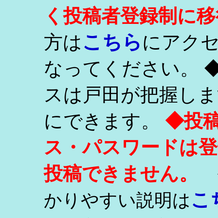
く投稿者登録制に移
こちら
方は
にアク
なってください。 
スは戸田が把握しま
にできます。
◆投
ス・パスワードは登
投稿できません。
こ
かりやすい説明は