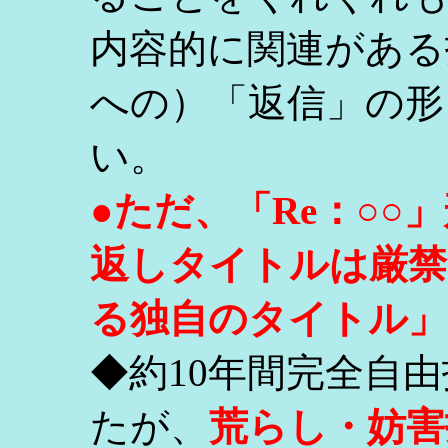
内容的に関連がある
への）「返信」の形
い。
●ただ、「Re：○
返しタイトルは厳禁
る独自のタイトル」
◆約10年間完全自
たが、
荒らし・妨害