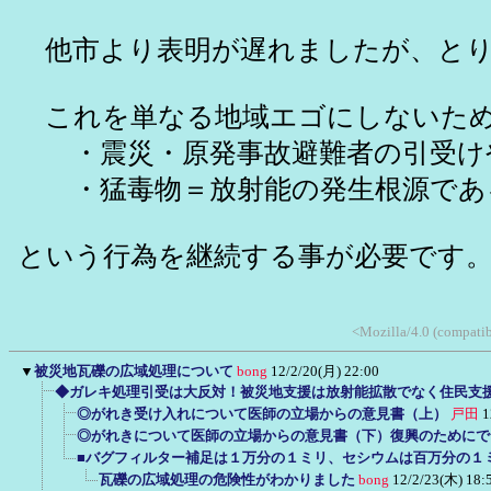
他市より表明が遅れましたが、とり
これを単なる地域エゴにしないため
・震災・原発事故避難者の引受け
・猛毒物＝放射能の発生根源である
という行為を継続する事が必要です
<Mozilla/4.0 (compatib
▼
被災地瓦礫の広域処理について
bong
12/2/20(月) 22:00
◆ガレキ処理引受は大反対！被災地支援は放射能拡散でなく住民支
◎がれき受け入れについて医師の立場からの意見書（上）
戸田
1
◎がれきについて医師の立場からの意見書（下）復興のためにで
■バグフィルター補足は１万分の１ミリ、セシウムは百万分の１
瓦礫の広域処理の危険性がわかりました
bong
12/2/23(木) 18: