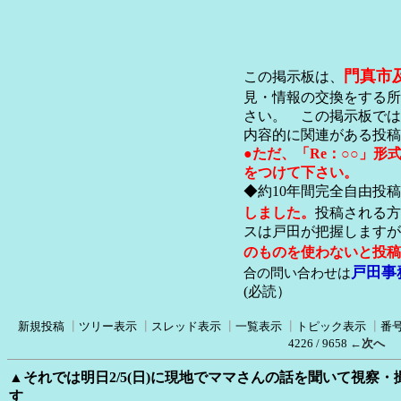
門真市
この掲示板は、
見・情報の交換をする所
さい。 この掲示板では
内容的に関連がある投稿
●ただ、「Re：○○」
をつけて下さい。
◆約10年間完全自由投
しました。
投稿される方
スは戸田が把握します
のものを使わないと投稿
戸田事
合の問い合わせは
(必読）
新規投稿
┃
ツリー表示
┃
スレッド表示
┃
一覧表示
┃
トピック表示
┃
番
4226 / 9658
←次へ
▲それでは明日2/5(日)に現地でママさんの話を聞いて視察
す