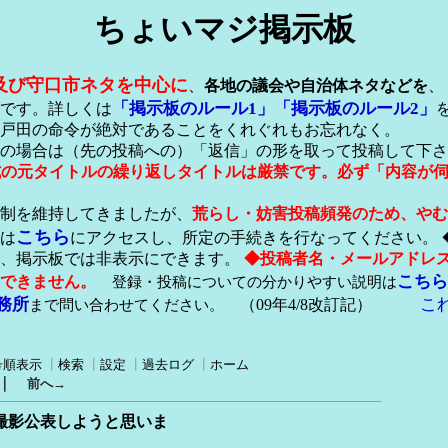
ちょいマジ掲示板
及び守口市ネタを中心に
、
各地の議会や自治体ネタなどを
、
「掲示板のルール1」
「掲示板のルール2」
です。詳しくは
戸田の命令が絶対であることをくれぐれもお忘れなく。
の場合は（先の投稿への）「返信」の形を取って投稿して下さ
形式の元タイトルの繰り返しタイトルは厳禁です。必ず「内容が
稿制を維持してきましたが、
荒らし・妨害投稿頻発のため、やむ
こちら
は
にアクセスし、所定の手続きを行なってください。 
が、掲示板では非表示にできます。
◆投稿者名・メールアドレ
こちら
できません。
登録・投稿についての分かりやすい説明は
務所
こ
まで問い合わせてください。
（09年4/8改訂記）
号順表示
┃
検索
┃
設定
┃
過去ログ
┃
ホーム
｜
前へ→
・撮影公表しようと思いま