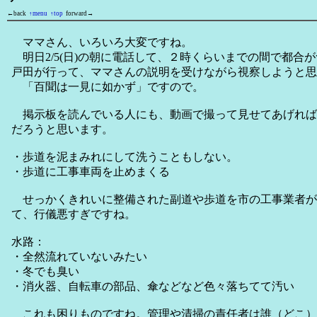
←back
↑menu
↑top
forward→
ママさん、いろいろ大変ですね。
明日2/5(日)の朝に電話して、２時くらいまでの間で都合
戸田が行って、ママさんの説明を受けながら視察しようと思
「百聞は一見に如かず」ですので。
掲示板を読んでいる人にも、動画で撮って見せてあげれば
だろうと思います。
・歩道を泥まみれにして洗うこともしない。
・歩道に工事車両を止めまくる
せっかくきれいに整備された副道や歩道を市の工事業者が
て、行儀悪すぎですね。
水路：
・全然流れていないみたい
・冬でも臭い
・消火器、自転車の部品、傘などなど色々落ちてて汚い
これも困りものですね。管理や清掃の責任者は誰（どこ）