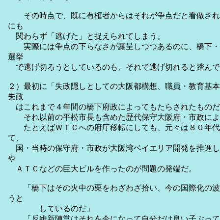
その時点で、既に有権者からはそれが争点だと看做され
にも
関わらず「逃げた」と捉えられてしまう。
実際には争点の下らなさが露呈しつつあるのに、橋下・
選挙
で逃げ切ろうとしているのも、それで逃げ切れると踏んで
２）最初に「失政隠しとしての大阪都構想、職員・教育基本
失政
はこれまで４年間の橋下府政によってもたらされたものだ
それ以前の平松市長も含めた歴代保守大阪府・市政によ
たとえばＷＴＣへの府庁移転にしても、元々は８０年代
て、
国・当時の保守府・市政が大阪湾ベイエリア開発を推進し
や
ＡＴＣなどの巨大ビルを作ったのが問題の発端だ。
「橋下はその火中の栗をわざわざ拾い、今の国際化の波
うと
しているのだ」
「反維新陣営はそれを今になって自分だけ良い子ぶって