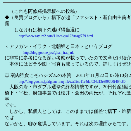
（これも阿修羅掲示板への投稿）
◆（良質ブログから）橋下が超「ファシスト・新自由主義者
露
しなければ橋下の逃げ得当選に
http://www.asyura2.com/11/senkyo122/msg/779.html
＜アフガン・イラク・北朝鮮と日本＞というブログ
http://blog.goo.ne.jp/afghan_iraq_nk
に非常に参考になる深い考察が載っていたので文章だけ紹介
本体にはビラや図・写真も載っているので、詳しくはぜひ
◎ 弱肉強食こそハシズムの本質 2011年11月22日 07時10分2
http://blog.goo.ne.jp/afghan_iraq_nk/e/a52cb11c4daf624d13e8997d0f464c80
大阪の府・市ダブル選挙の終盤情勢ですが、20日付産経記
橋下・平松、府知事選では松井・倉田の両氏が、それぞれ激
事
です。
しかし、私個人としては、このままでは僅差で橋下・維新
では
ないかと、聊か危惧しています。それは次の理由からです。