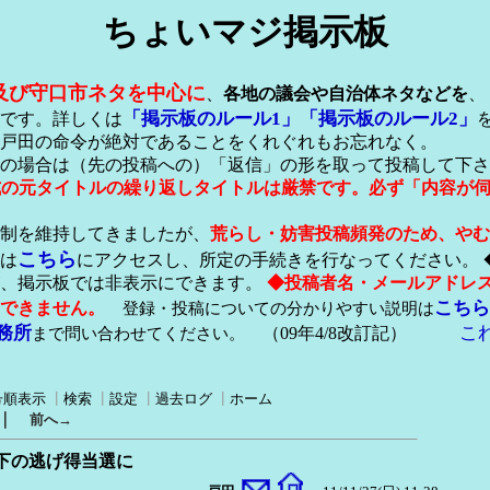
ちょいマジ掲示板
及び守口市ネタを中心に
、
各地の議会や自治体ネタなどを
、
「掲示板のルール1」
「掲示板のルール2」
です。詳しくは
戸田の命令が絶対であることをくれぐれもお忘れなく。
の場合は（先の投稿への）「返信」の形を取って投稿して下さ
形式の元タイトルの繰り返しタイトルは厳禁です。必ず「内容が
稿制を維持してきましたが、
荒らし・妨害投稿頻発のため、やむ
こちら
は
にアクセスし、所定の手続きを行なってください。 
が、掲示板では非表示にできます。
◆投稿者名・メールアドレ
こちら
できません。
登録・投稿についての分かりやすい説明は
務所
こ
まで問い合わせてください。
（09年4/8改訂記）
号順表示
┃
検索
┃
設定
┃
過去ログ
┃
ホーム
｜
前へ→
下の逃げ得当選に