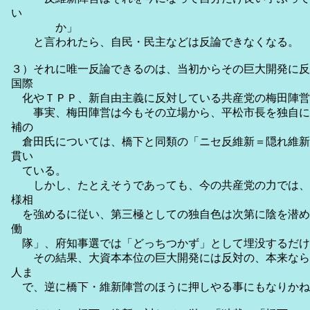
い
か」
と言われたら、自民・民主などは反論できなくなる。
３）それに唯一反論できるのは、当初からその巨大開発に反
国際
化やＴＰＰ、新自由主義に反対している共産党の梅田陣営
事実、梅田陣営は今もその立場から、平松市長を独自に
補の
倉田氏については、橋下と同類の「ニセ反維新＝隠れ維新
貫い
ている。
しかし、たとえそうであっても、今の共産党の力では、選
様相
を強めるに従い、第三極としての独自色は次第に陰を潜め
働
隊」、府知事選では「どっちつかず」として埋没するだけ
その結果、大資本本位の巨大開発には反対の、本来なら
人ま
で、逆に橋下・維新陣営のほうに押しやる事にもなりかね