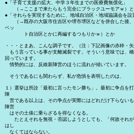
●「子育て支援の拡大、中学３年生までの医療費無償化」
（→ここまで来たらもう完全にブラックユーモアｗ）と
●「それらを実現するために、地域自治区・地域協議会を設
（→既存の大阪市住吉区や堺市堺区などを併合した後、
ベッ
ト自治区とかに再編するつもりかｗ）とか
・・・とまあ、こんな調子です。（注：下記画像の赤枠・矢
もう言っている事が支離滅裂です。そういう意味では、橋
回っています。
情勢的には、反維新陣営のほうに流れが傾いています。
そうであるにも関わらず、私が危惧を表明したのは、
１）選挙は所詮「最初に言ったモン勝ち」。最初に争点を打
陣
営である以上は、その争点が実際にはどれだけ下らないも
陣営
はその土俵に乗らざるを得なくなる。
たとえそれを無視・否認しようとしても、「何故それが
はし
なくてはならない。