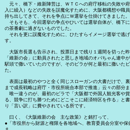
元々、橋下・維新陣営は、ＷＴＣへの府庁移転の失敗や府
入に繰入）などの失政を誤魔化すために、大阪都構想や職員
持ち出してきて、それを争点にＷ選挙を仕掛けてきました。
そもそも、今回選挙の争点やひいては選挙自体が、橋下に
の茶番劇に過ぎないものでした。
それを更に誤魔化すために、ひたすらイメージ選挙で逃げ
す。
大阪市長選も告示され、投票日まで残り１週間を切った昨
「維新の会」に動員されたと思しき地域のオバちゃん連中が
駅頭で撒いていたのですが、そのビラが何と最初に撒いたビ
た。
表面は最初のやつと全く同じスローガンの大書だけで、裏
まで成長戦略は府庁・市役所統合本部で推進」云々の部分ま
唯一違うのが、最初のビラで「大阪都で外国人観光客や貨
る、競争に打ち勝つためにどこそこに経済特区を作る」と書
り「言い訳」に費やされている所です。
曰く、《大阪維新の会 主な政策》と銘打って、
●「市役所から財源と権限を各地域へ、教育委員会分室や保
ま