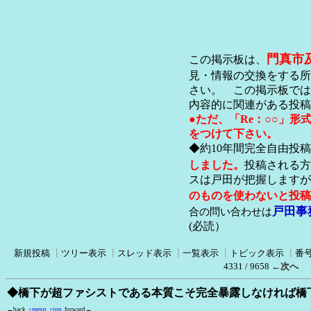
門真市
この掲示板は、
見・情報の交換をする所
さい。 この掲示板では
内容的に関連がある投稿
●ただ、「Re：○○」
をつけて下さい。
◆約10年間完全自由投
しました。
投稿される方
スは戸田が把握します
のものを使わないと投稿
戸田事
合の問い合わせは
(必読）
新規投稿
┃
ツリー表示
┃
スレッド表示
┃
一覧表示
┃
トピック表示
┃
番
4331 / 9658
←次へ
◆橋下が超ファシストである本質こそ完全暴露しなければ橋
←back
↑menu
↑top
forward→