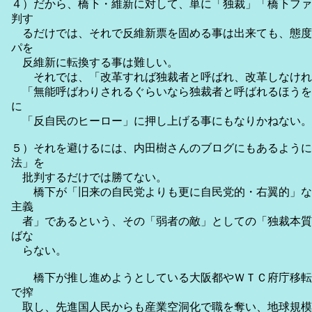
４）だから、橋下・維新に対して、単に「独裁」「橋下ファ
判す
るだけでは、それで反維新票を固める事は出来ても、態度
パを
反維新に転換する事は難しい。
それでは、「改革すれば独裁者と呼ばれ、改革しなけれ
「無能呼ばわりされるぐらいなら独裁者と呼ばれるほうを
に
「反自民のヒーロー」に押し上げる事にもなりかねない。
５）それを避けるには、内田樹さんのブログにもあるように
法」を
批判するだけでは勝てない。
橋下が「旧来の自民党よりも更に自民党的・右翼的」な
主義
者」であるという、その「弱者の敵」としての「独裁本質
ばな
らない。
橋下が推し進めようとしている大阪都やＷＴＣ府庁移転
で搾
取し、先進国人民からも産業空洞化で職を奪い、地球規模