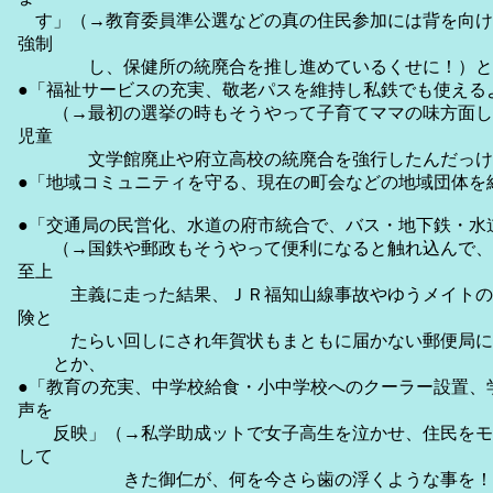
す」（→教育委員準公選などの真の住民参加には背を向け
強制
し、保健所の統廃合を推し進めているくせに！）と
●「福祉サービスの充実、敬老パスを維持し私鉄でも使える
（→最初の選挙の時もそうやって子育てママの味方面し
児童
文学館廃止や府立高校の統廃合を強行したんだっけ
●「地域コミュニティを守る、現在の町会などの地域団体を
●「交通局の民営化、水道の府市統合で、バス・地下鉄・水
（→国鉄や郵政もそうやって便利になると触れ込んで、
至上
主義に走った結果、ＪＲ福知山線事故やゆうメイトの
険と
たらい回しにされ年賀状もまともに届かない郵便局に
とか、
●「教育の充実、中学校給食・小中学校へのクーラー設置、
声を
反映」（→私学助成ットで女子高生を泣かせ、住民をモ
して
きた御仁が、何を今さら歯の浮くような事を！