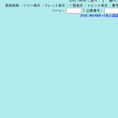
｜
5242 / 9658
←次へ
前へ
新規投稿
┃
ツリー表示
┃
スレッド表示
┃
一覧表示
┃
トピック表示
┃
番
┃
ページ：
記事番号：
(SS)C-BOARD v3.8(とほほ改v