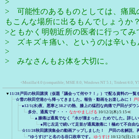
>
> 可能性のあるものとしては、痛風
もこんな場所に出るもんでしょうか
>ともかく明朝近所の医者に行ってみ
> ズキズキ痛い、というのは辛いも
>
> みなさんもお体を大切に。
<Mozilla/4.0 (compatible; MSIE 8.0; Windows NT 5.1; Trident/4.0;
▼
11/28戸田の秋田講演（仮題「議会って何や？！」）で配る資料の一覧
☆雪の秋田空港から帰ってきました。報告・動画をお楽しみに！
戸
●12/1(水)夜、悪寒と38.2°の熱、膝上の猛烈な肉痛で戸田がダ
多分、通風です・・・
なかやましげる
10/12/2(木) 5:15
≪
▲膝痛は通風でなく「水が溜まった」ためでした。詳しい
●同じ左足で続いて足首が通風激痛に！極めて不自由
☆11/28秋田講演集会の動画アップしました！ 戸田の名解説、
”ゆうすけ”と名のる谷口政幸です。
ゆうすけ
10/12/5(日) 21: