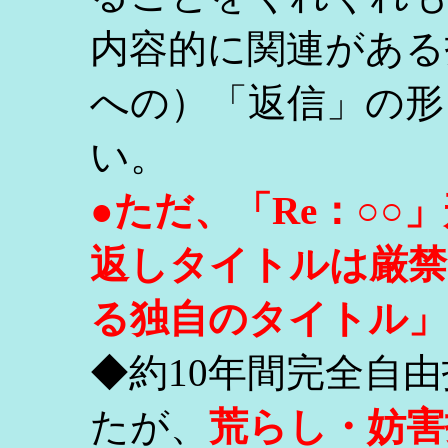
内容的に関連がある
への）「返信」の形
い。
●ただ、「Re：○
返しタイトルは厳禁
る独自のタイトル」
◆約10年間完全自
たが、
荒らし・妨害