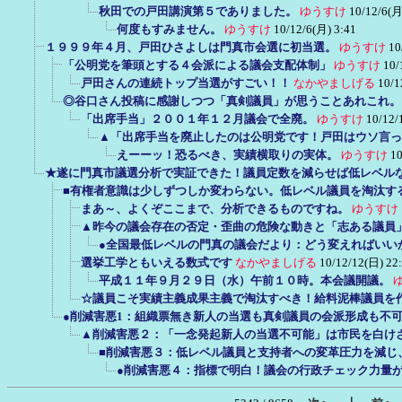
秋田での戸田講演第５でありました。
ゆうすけ
10/12/6(月
何度もすみません。
ゆうすけ
10/12/6(月) 3:41
１９９９年４月、戸田ひさよしは門真市会選に初当選。
ゆうすけ
10
「公明党を筆頭とする４会派による議会支配体制」
ゆうすけ
10/
戸田さんの連続トップ当選がすごい！！
なかやましげる
10/1
◎谷口さん投稿に感謝しつつ「真剣議員」が思うことあれこれ。
「出席手当」２００１年１２月議会で全廃。
ゆうすけ
10/12/
▲「出席手当を廃止したのは公明党です！戸田はウソ言っ
えーーッ！恐るべき、実績横取りの実体。
ゆうすけ
10
★遂に門真市議選分析で実証できた！議員定数を減らせば低レベル
■有権者意識は少しずつしか変わらない。低レベル議員を淘汰す
まあ～、よくぞここまで、分析できるものですね。
ゆうすけ
▲昨今の議会存在の否定・歪曲の危険な動きと「志ある議員
●全国最低レベルの門真の議会だより：どう変えればいい
選挙工学ともいえる数式です
なかやましげる
10/12/12(日) 22
平成１１年９月２９日（水）午前１０時。本会議開議。
☆議員こそ実績主義成果主義で淘汰すべき！給料泥棒議員を
●削減害悪1：組織票無き新人の当選も真剣議員の会派形成も不
▲削減害悪２：「一念発起新人の当選不可能」は市民を白け
■削減害悪３：低レベル議員と支持者への変革圧力を減じ
●削減害悪４：指標で明白！議会の行政チェック力量