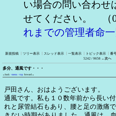
い場合の問い合わせ
（0
せてください。
れまでの管理者命一
新規投稿
┃
ツリー表示
┃
スレッド表示
┃
一覧表示
┃
トピック表示
┃
番
5242 / 9658
←次へ
多分、通風です・・・
←back
↑menu
↑top
forward→
戸田さん、おはようございます。
通風です。私も１０数年前から長い
れと尿管結石もあり、腰と足の激痛
きない時期がありました。通風は、