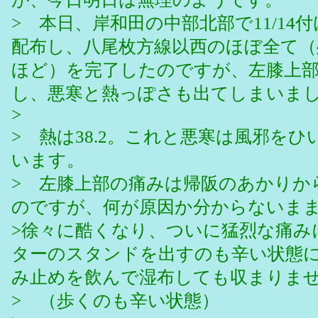
> 本日、岸和田の中部北部で11/14付
配布し、八尾枚方線以西のほぼ全て（残り
ほど）を完了したのですが、左膝上
し、悪寒と熱っぽさも出てしまいま
>
> 熱は38.2。これと悪寒は風邪を
います。
> 左膝上部の痛みは帰阪のあかりか
のですが、何が原因か分からないま
>徐々に酷くなり、ついに猛烈な痛み
ターのスタンドを出すのも辛い状態
み止めを飲んで湿布しても収まりま
> （歩くのも辛い状態）