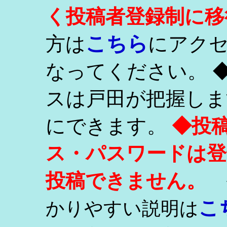
く投稿者登録制に移
こちら
方は
にアク
なってください。 
スは戸田が把握しま
にできます。
◆投
ス・パスワードは登
投稿できません。
こ
かりやすい説明は