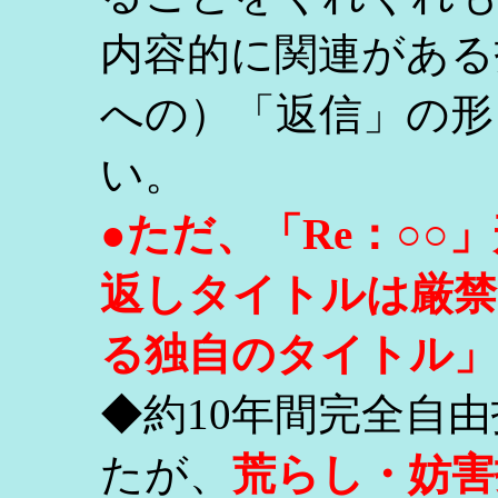
内容的に関連がある
への）「返信」の形
い。
●ただ、「Re：○
返しタイトルは厳禁
る独自のタイトル」
◆約10年間完全自
たが、
荒らし・妨害