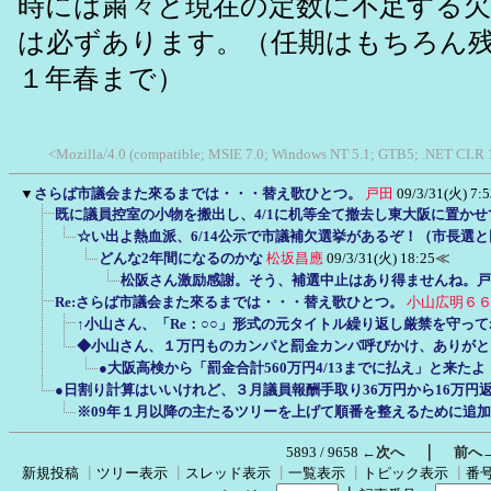
時には粛々と現在の定数に不足する欠
は必ずあります。（任期はもちろん
１年春まで）
<Mozilla/4.0 (compatible; MSIE 7.0; Windows NT 5.1; GTB5; .NET CLR 1.
▼
さらば市議会また來るまでは・・・替え歌ひとつ。
戸田
09/3/31(火) 7:5
既に議員控室の小物を搬出し、4/1に机等全て撤去し東大阪に置かせ
☆い出よ熱血派、6/14公示で市議補欠選挙があるぞ！（市長選
どんな2年間になるのかな
松坂昌應
09/3/31(火) 18:25
≪
松阪さん激励感謝。そう、補選中止はあり得ませんね。戸
Re:さらば市議会また來るまでは・・・替え歌ひとつ。
小山広明６
↑小山さん、「Re：○○」形式の元タイトル繰り返し厳禁を守っ
◆小山さん、１万円ものカンパと罰金カンパ呼びかけ、ありがと
●大阪高検から「罰金合計560万円4/13までに払え」と来た
●日割り計算はいいけれど、３月議員報酬手取り36万円から16万円
※09年１月以降の主たるツリーを上げて順番を整えるために追加
｜
5893 / 9658
←次へ
前へ
新規投稿
┃
ツリー表示
┃
スレッド表示
┃
一覧表示
┃
トピック表示
┃
番