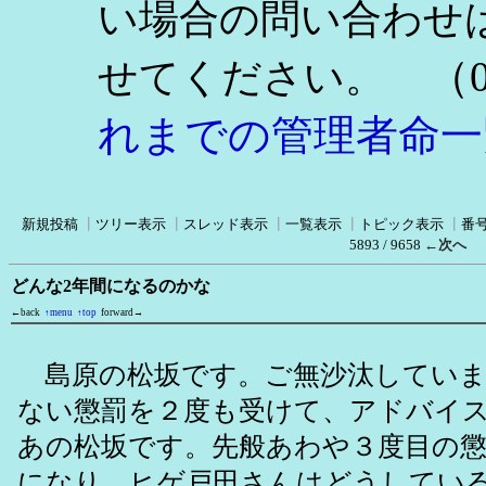
い場合の問い合わせ
（0
せてください。
れまでの管理者命一
新規投稿
┃
ツリー表示
┃
スレッド表示
┃
一覧表示
┃
トピック表示
┃
番
5893 / 9658
←次へ
どんな2年間になるのかな
←back
↑menu
↑top
forward→
島原の松坂です。ご無沙汰していま
ない懲罰を２度も受けて、アドバイ
あの松坂です。先般あわや３度目の
になり、ヒゲ戸田さんはどうしてい