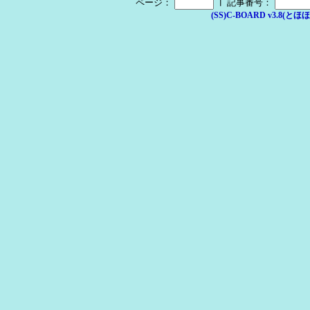
┃
ページ：
記事番号：
(SS)C-BOARD v3.8(とほほ改v